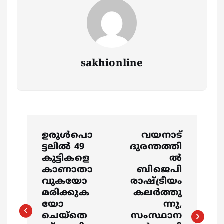
sakhionline
P
ഉരുൾപൊ
വയനാട്
o
ട്ടലിൽ 49
ദുരന്തത്തി
കുട്ടികളെ
ൽ
s
കാണാതാ
ബിജെപി
വുകയോ
രാഷ്ട്രീയം
മരിക്കുക
കലർത്തു
t
യോ
ന്നു,
ചെയ്തെ
സംസ്ഥാന