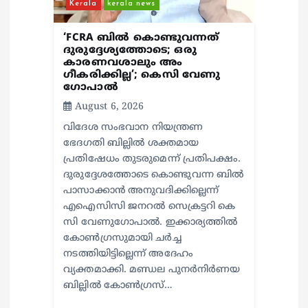
Kerala
kerala news
‘FCRA ബിൽ കൊണ്ടുവന്നത്
ദുരുദ്ദേശ്യത്തോടെ; ഒരു
കാരണവശാലും അം​
ഗീകരിക്കില്ല’; കെസി വേണു​
ഗോപാൽ
August 6, 2026
വിദേശ സംഭവാന നിയന്ത്രണ
ഭേദഗതി ബില്ലിൽ ശക്തമായ
പ്രതിഷേധം തുടരുമെന്ന് പ്രതിപക്ഷം.
ദുരുദ്ദേശത്തോടെ കൊണ്ടുവന്ന ബിൽ
പാസാക്കാൻ അനുവദിക്കില്ലെന്ന്
എഐസിസി ജനറൽ സെക്രട്ടറി കെ
സി വേണുഗോപാൽ. ഇക്കാര്യത്തിൽ
കോൺഗ്രസുമായി ചർച്ച
നടത്തിയിട്ടില്ലെന്ന് അദേഹം
വ്യക്തമാക്കി. മണ്ഡല പുനർനിർണയ
ബില്ലിൽ കോൺഗ്രസ്…