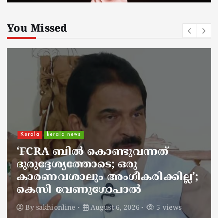
You Missed
Kerala
kerala news
ചാലിശേരിയില്‍ സര്‍ക്കാര്‍
ജനകീയ ആരോഗ്യകേന്ദ്രത്തില്‍
നഴ്സിന് അണലിയുടെ കടിയേറ്റു;
അണലിയുടെ കടിയേറ്റത്
ഡ്യൂട്ടിക്കിടെ
By
sakhionline
August 6, 2026
5 views