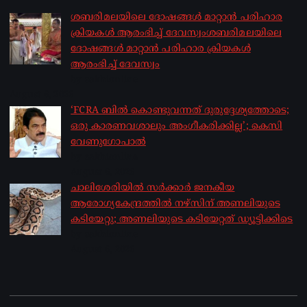
ശബരിമലയിലെ ദോഷങ്ങൾ മാറ്റാൻ പരിഹാര
ക്രിയകൾ ആരംഭിച്ച് ദേവസ്വംശബരിമലയിലെ
ദോഷങ്ങൾ മാറ്റാൻ പരിഹാര ക്രിയകൾ
ആരംഭിച്ച് ദേവസ്വം
by sakhionline
August 6, 2026
‘FCRA ബിൽ കൊണ്ടുവന്നത് ദുരുദ്ദേശ്യത്തോടെ;
ഒരു കാരണവശാലും അം​ഗീകരിക്കില്ല’; കെസി
വേണു​ഗോപാൽ
by sakhionline
August 6, 2026
ചാലിശേരിയില്‍ സര്‍ക്കാര്‍ ജനകീയ
ആരോഗ്യകേന്ദ്രത്തില്‍ നഴ്സിന് അണലിയുടെ
കടിയേറ്റു; അണലിയുടെ കടിയേറ്റത് ഡ്യൂട്ടിക്കിടെ
by sakhionline
August 6, 2026