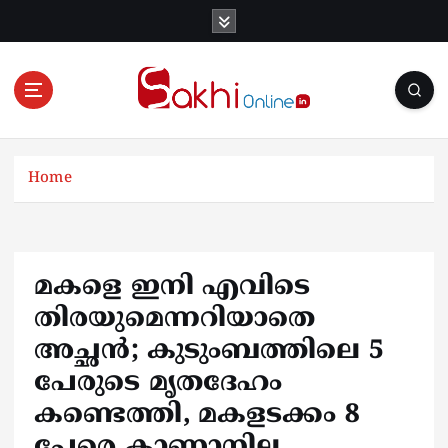
S
k
i
p
t
o
Online News Portal
c
o
Home
n
t
e
n
മകളെ ഇനി എവിടെ
t
തിരയുമെന്നറിയാതെ
അച്ഛൻ; കുടുംബത്തിലെ 5
പേരുടെ മൃതദേഹം
കണ്ടെത്തി, മകളടക്കം 8
പേരെ കാണാനില്ല