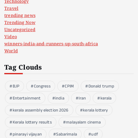
Technology
Travel
trending news
Trending Now
Uncategorized
Video
winners-india-and-runners-up-south-africa
World
Tag Clouds
BJP
Congress
CPIM
Donald trump
Entertainment
india
Iran
kerala
kerala assembly election 2026
kerala lottery
Kerala lottery results
malayalam cinema
pinarayi vijayan
Sabarimala
udf