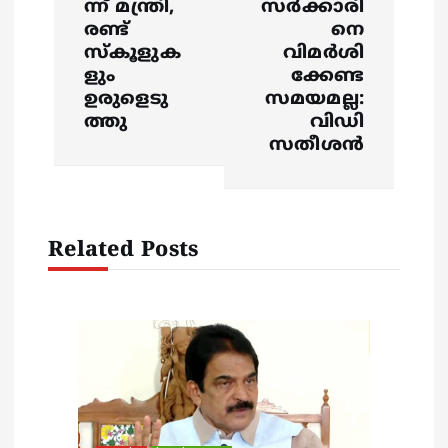
n
ന്ന് മന്ത്രി,
സർക്കാരി
രണ്ട്
നെ
a
സ്കൂളുക
വിമർശി
ളും
ക്കേണ്ട
v
ഉരുളെടു
സമയമല്ല:
ത്തു
വിഡി
i
സതീശൻ
g
a
Related Posts
t
i
o
n