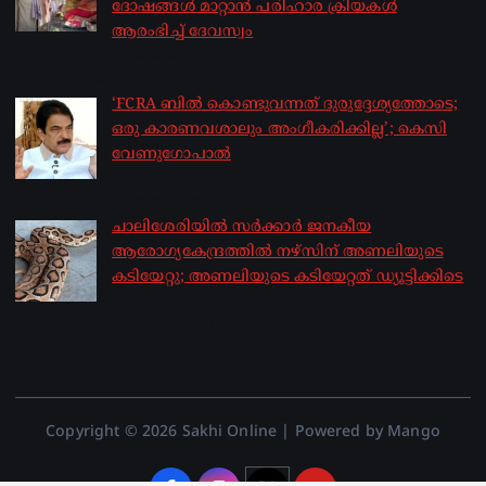
ദോഷങ്ങൾ മാറ്റാൻ പരിഹാര ക്രിയകൾ
ആരംഭിച്ച് ദേവസ്വം
by sakhionline
August 6, 2026
‘FCRA ബിൽ കൊണ്ടുവന്നത് ദുരുദ്ദേശ്യത്തോടെ;
ഒരു കാരണവശാലും അം​ഗീകരിക്കില്ല’; കെസി
വേണു​ഗോപാൽ
by sakhionline
August 6, 2026
ചാലിശേരിയില്‍ സര്‍ക്കാര്‍ ജനകീയ
ആരോഗ്യകേന്ദ്രത്തില്‍ നഴ്സിന് അണലിയുടെ
കടിയേറ്റു; അണലിയുടെ കടിയേറ്റത് ഡ്യൂട്ടിക്കിടെ
by sakhionline
August 6, 2026
Copyright © 2026 Sakhi Online | Powered by Mango