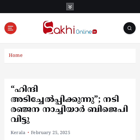
S
k
i
p
t
o
Online News Portal
c
o
Home
n
t
e
n
“ഹിന്ദി
t
അടിച്ചേൽപ്പിക്കുന്നു”; നടി
രഞ്ജന നാച്ചിയാർ ബിജെപി
വിട്ടു
Kerala
February 25, 2025