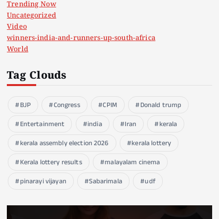
Trending Now
Uncategorized
Video
winners-india-and-runners-up-south-africa
World
Tag Clouds
BJP
Congress
CPIM
Donald trump
Entertainment
india
Iran
kerala
kerala assembly election 2026
kerala lottery
Kerala lottery results
malayalam cinema
pinarayi vijayan
Sabarimala
udf