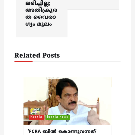
ലഭിച്ചില്ല;
a
അതിക്രൂര
ത വൈരാ​
v
ഗ്യം മൂലം
i
g
Related Posts
a
t
i
o
Kerala
kerala news
n
‘FCRA ബിൽ കൊണ്ടുവന്നത്