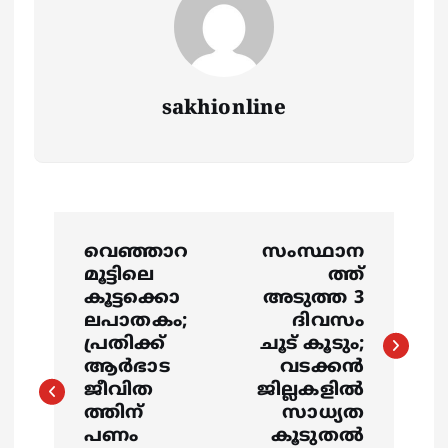
sakhionline
P
വെഞ്ഞാറ
സംസ്ഥാന
o
മൂട്ടിലെ
ത്ത്
കൂട്ടക്കൊ
അടുത്ത 3
s
ലപാതകം;
ദിവസം
പ്രതിക്ക്
ചൂട് കൂടും;
ആർഭാട
വടക്കൻ
t
ജീവിത
ജില്ലകളിൽ
ത്തിന്
സാധ്യത
n
പണം
കൂടുതൽ