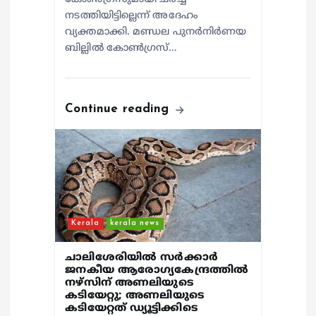
നടത്തിയിട്ടില്ലെന്ന് അദേഹം
വ്യക്തമാക്കി. മണ്ഡല പുനർനിർണയ
ബില്ലിൽ കോൺഗ്രസ്…
Continue reading
Kerala
kerala news
ചാലിശേരിയില്‍ സര്‍ക്കാര്‍
ജനകീയ ആരോഗ്യകേന്ദ്രത്തില്‍
നഴ്സിന് അണലിയുടെ
കടിയേറ്റു; അണലിയുടെ
കടിയേറ്റത് ഡ്യൂട്ടിക്കിടെ