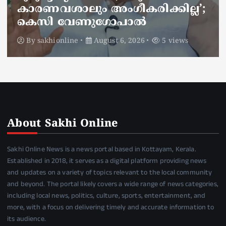
അണലിയുടെ കടിയേറ്റത്
ഡ്യൂട്ടിക്കിടെ
By
sakhionline
August 6, 2026
5 views
About Sakhi Online
Sakhi Online News is a news portal based in Kottayam, Kerala.
Established in 2018, it serves as a digital platform providing news
and updates on a variety of topics relevant to the local community
and beyond. The portal likely covers a wide range of news categories,
including local news, politics, culture, sports, entertainment, and
more, with a focus on delivering timely and accurate information to
its audience.