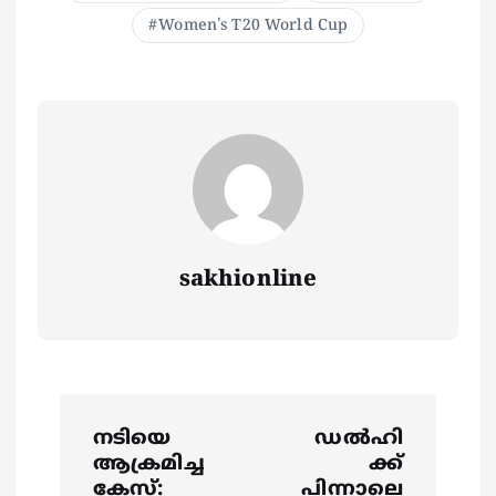
Women's T20 World Cup
sakhionline
P
നടിയെ
ഡല്‍ഹി
o
ആക്രമിച്ച
ക്ക്
കേസ്:
പിന്നാലെ