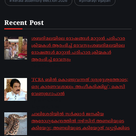
kerala assembly election 2026
pinarayi vijayan
Recent Post
ശബരിമലയിലെ ദോഷങ്ങൾ മാറ്റാൻ പരിഹാര
ക്രിയകൾ ആരംഭിച്ച് ദേവസ്വംശബരിമലയിലെ
ദോഷങ്ങൾ മാറ്റാൻ പരിഹാര ക്രിയകൾ
ആരംഭിച്ച് ദേവസ്വം
by sakhionline
August 6, 2026
‘FCRA ബിൽ കൊണ്ടുവന്നത് ദുരുദ്ദേശ്യത്തോടെ;
ഒരു കാരണവശാലും അം​ഗീകരിക്കില്ല’; കെസി
വേണു​ഗോപാൽ
by sakhionline
August 6, 2026
ചാലിശേരിയില്‍ സര്‍ക്കാര്‍ ജനകീയ
ആരോഗ്യകേന്ദ്രത്തില്‍ നഴ്സിന് അണലിയുടെ
കടിയേറ്റു; അണലിയുടെ കടിയേറ്റത് ഡ്യൂട്ടിക്കിടെ
by sakhionline