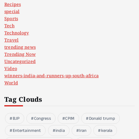
Recipes
special
Sports
Tech
Technology
Travel
trending news
Trending Now
Uncategorized
Video
winners-india-and-runners-up-south-africa
World
Tag Clouds
BJP
Congress
CPIM
Donald trump
Entertainment
india
Iran
kerala