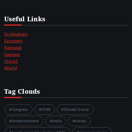
Useful Links
Technology
Economy
National
Gaming
Travel
World
Tag Clouds
Congress
CPIM
Donald trump
Entertainment
india
kerala