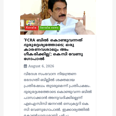
i
o
n
Kerala
kerala news
‘FCRA ബിൽ കൊണ്ടുവന്നത്
ദുരുദ്ദേശ്യത്തോടെ; ഒരു
കാരണവശാലും അം​
ഗീകരിക്കില്ല’; കെസി വേണു​
ഗോപാൽ
August 6, 2026
വിദേശ സംഭവാന നിയന്ത്രണ
ഭേദഗതി ബില്ലിൽ ശക്തമായ
പ്രതിഷേധം തുടരുമെന്ന് പ്രതിപക്ഷം.
ദുരുദ്ദേശത്തോടെ കൊണ്ടുവന്ന ബിൽ
പാസാക്കാൻ അനുവദിക്കില്ലെന്ന്
എഐസിസി ജനറൽ സെക്രട്ടറി കെ
സി വേണുഗോപാൽ. ഇക്കാര്യത്തിൽ
കോൺഗ്രസുമായി ചർച്ച