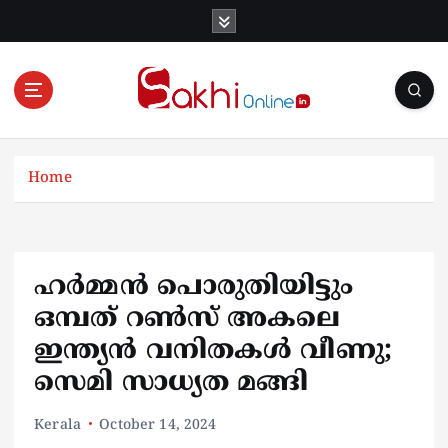
S
k
i
p
t
o
Online News Portal
c
o
Home
n
t
e
n
ഹര്‍മ്മന്‍ പൊരുതിയിട്ടും
t
ഒമ്പത് റണ്‍സ് അകലെ
ഇന്ത്യന്‍ വനിതകള്‍ വീണു;
സെമി സാധ്യത മങ്ങി
Kerala
October 14, 2024