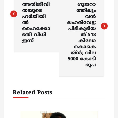
s
അതിജീവി
ഗുജറാ
തയുടെ
ത്തിലും
ഹർജിയി
വന്‍
t
ൽ
ലഹരിവേട്ട;
ഹൈക്കോ
പിടികൂടിയ
n
ടതി വിധി
ത് 518
ഇന്ന്
കിലോ
a
കൊകെ
യ്ന്‍; വില
v
5000 കോടി
രൂപ
i
g
Related Posts
a
t