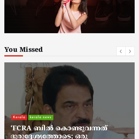
You Missed
Kerala
kerala news
ചാലിശേരിയില്‍ സര്‍ക്കാര്‍
ജനകീയ ആരോഗ്യകേന്ദ്രത്തില്‍
നഴ്സിന് അണലിയുടെ കടിയേറ്റു;