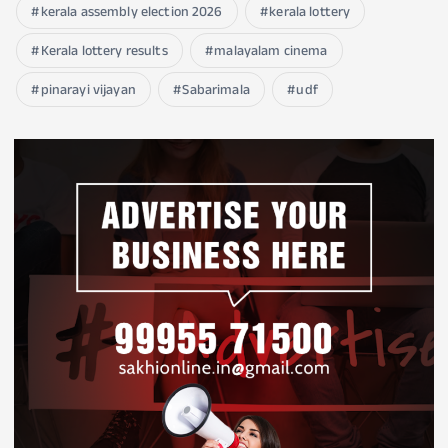
kerala assembly election 2026
kerala lottery
Kerala lottery results
malayalam cinema
pinarayi vijayan
Sabarimala
udf