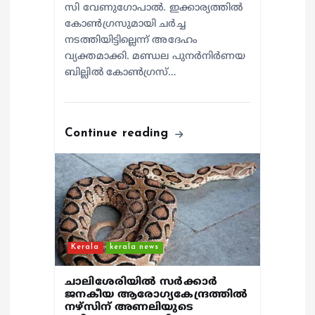
സി വേണുഗോപാൽ. ഇക്കാര്യത്തിൽ
കോൺഗ്രസുമായി ചർച്ച
നടത്തിയിട്ടില്ലെന്ന് അദേഹം
വ്യക്തമാക്കി. മണ്ഡല പുനർനിർണയ
ബില്ലിൽ കോൺഗ്രസ്…
Continue reading
Kerala
kerala news
ചാലിശേരിയില്‍ സര്‍ക്കാര്‍
ജനകീയ ആരോഗ്യകേന്ദ്രത്തില്‍
നഴ്സിന് അണലിയുടെ