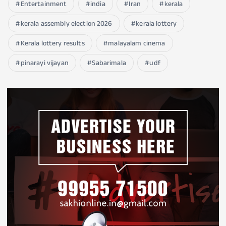
Entertainment
india
Iran
kerala
kerala assembly election 2026
kerala lottery
Kerala lottery results
malayalam cinema
pinarayi vijayan
Sabarimala
udf