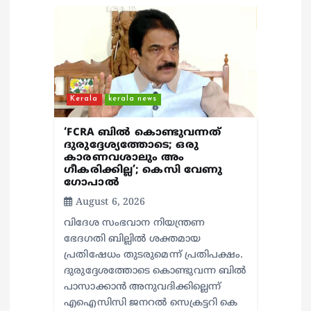
i
o
n
Kerala
kerala news
‘FCRA ബിൽ കൊണ്ടുവന്നത്
ദുരുദ്ദേശ്യത്തോടെ; ഒരു
കാരണവശാലും അം​
ഗീകരിക്കില്ല’; കെസി വേണു​
ഗോപാൽ
August 6, 2026
വിദേശ സംഭവാന നിയന്ത്രണ
ഭേദഗതി ബില്ലിൽ ശക്തമായ
പ്രതിഷേധം തുടരുമെന്ന് പ്രതിപക്ഷം.
ദുരുദ്ദേശത്തോടെ കൊണ്ടുവന്ന ബിൽ
പാസാക്കാൻ അനുവദിക്കില്ലെന്ന്
എഐസിസി ജനറൽ സെക്രട്ടറി കെ