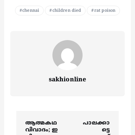
chennai
children died
rat poison
sakhionline
P
ആത്മകഥ
പാലക്കാ
o
വിവാദം; ഇ
ട്ടെ