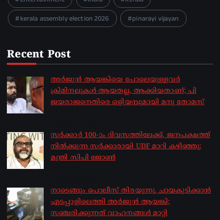
kerala assembly election 2026
pinarayi vijayan
Recent Post
അർജുൻ ആയങ്കിയെ പോലെയുള്ളവർ
ക്രിമിനലുകൾ ആയതല്ല, ആക്കിയതാണ്; പി
ജയരാജനെതിരെ ഒളിയമ്പുമായി മനു തോമസ്
by sakhionline
August 8, 2026
സർക്കാർ 100-ാം ദിവസത്തിലേക്ക്, ജനപക്ഷത്ത്
നിൽക്കുന്ന സർക്കാരായി UDF മാറി കഴിഞ്ഞു;
മന്ത്രി സിപി ജോൺ
by sakhionline
August 8, 2026
നാടെങ്ങും പൊലീസ് തിരയുന്നു, ചായകുടിക്കാൻ
എടപ്പാളിലെത്തി അർജുൻ ആയങ്കി;
സഞ്ചരിക്കുന്നത് വാഹനങ്ങൾ മാറ്റി