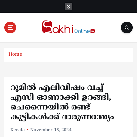
S
k
i
p
t
o
Online News Portal
c
o
Home
n
t
e
n
റൂമില്‍ എലിവിഷം വച്ച്
t
എസി ഓണാക്കി ഉറങ്ങി,
ചെന്നൈയില്‍ രണ്ട്
കുട്ടികള്‍ക്ക് ദാരുണാന്ത്യം
Kerala
November 15, 2024