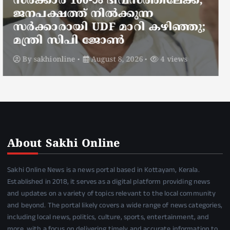
ചായകുടിക്കാൻ എടപ്പാളിലെത്തി
അർജുൻ ആയങ്കി;
സഞ്ചരിക്കുന്നത് വാഹനങ്ങൾ
മാറ്റി
By
sakhionline
August 8, 2026
6 views
About Sakhi Online
Sakhi Online News is a news portal based in Kottayam, Kerala.
Established in 2018, it serves as a digital platform providing news
and updates on a variety of topics relevant to the local community
and beyond. The portal likely covers a wide range of news categories,
including local news, politics, culture, sports, entertainment, and
more, with a focus on delivering timely and accurate information to