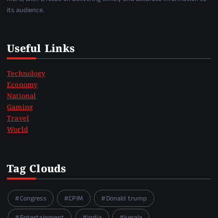
its audience.
Useful Links
Technology
Economy
National
Gaming
Travel
World
Tag Clouds
Congress
CPIM
Donald trump
Entertainment
india
kerala