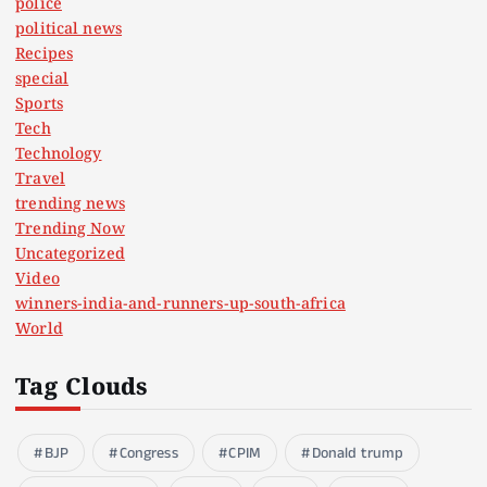
police
political news
Recipes
special
Sports
Tech
Technology
Travel
trending news
Trending Now
Uncategorized
Video
winners-india-and-runners-up-south-africa
World
Tag Clouds
BJP
Congress
CPIM
Donald trump