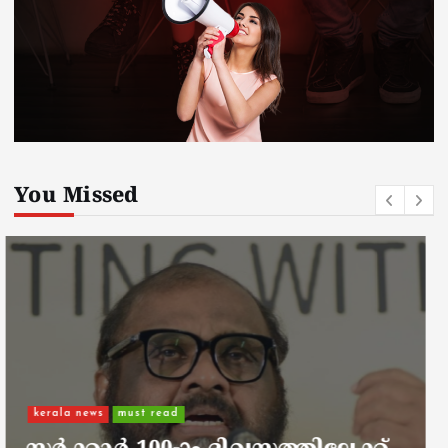
You Missed
kerala news
must read
നാടെങ്ങും പൊലീസ് തിരയുന്നു,