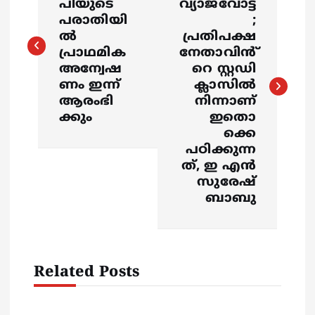
പിയുടെ
വ്യാജവോട്ട്
s
പരാതിയി
;
ൽ
പ്രതിപക്ഷ
പ്രാഥമിക
നേതാവിൻ്
t
അന്വേഷ
റെ സ്റ്റഡി
ണം ഇന്ന്
ക്ലാസിൽ
n
ആരംഭി
നിന്നാണ്
ക്കും
ഇതൊ
a
ക്കെ
പഠിക്കുന്ന
v
ത്, ഇ എൻ
സുരേഷ്
i
ബാബു
g
a
Related Posts
t