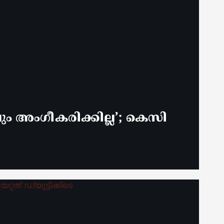
 അം​ഗീകരിക്കില്ല’; കെസി