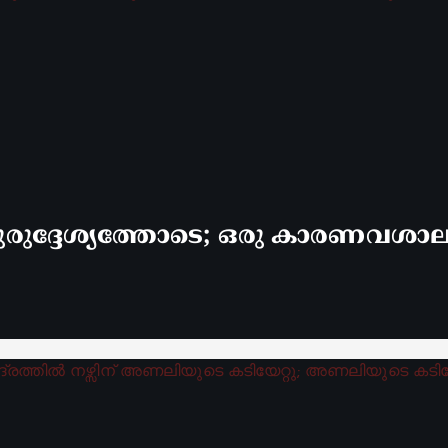
രുദ്ദേശ്യത്തോടെ; ഒരു കാരണവശാലും