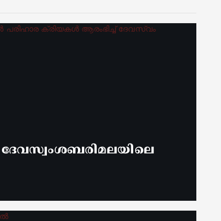
് ദേവസ്വംശബരിമലയിലെ