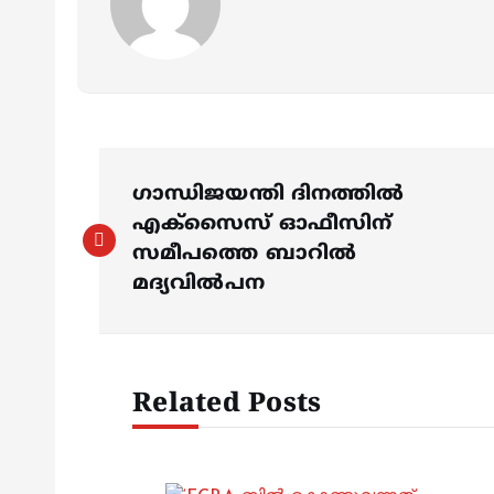
P
ഗാന്ധിജയന്തി ദിനത്തിൽ
o
എക്സൈസ് ഓഫീസിന്
സമീപത്തെ ബാറിൽ
s
മദ്യവിൽപന
t
Related Posts
n
a