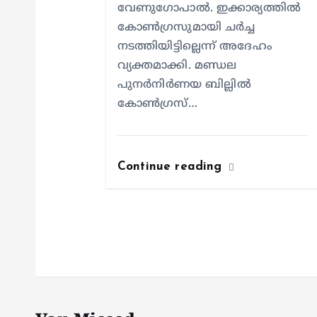
വേണുഗോപാൽ. ഇക്കാര്യത്തിൽ
കോൺഗ്രസുമായി ചർച്ച
നടത്തിയിട്ടില്ലെന്ന് അദേഹം
വ്യക്തമാക്കി. മണ്ഡല
പുനർനിർണയ ബില്ലിൽ
കോൺഗ്രസ്…
Continue reading