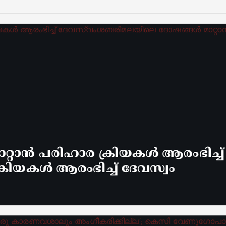
്റാൻ പരിഹാര ക്രിയകൾ ആരംഭിച്ച
രിയകൾ ആരംഭിച്ച് ദേവസ്വം