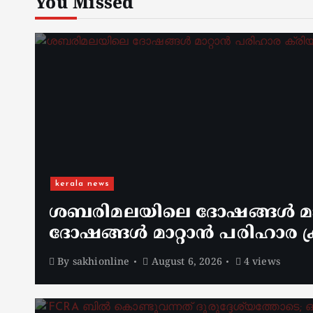
You Missed
kerala news
ശബരിമലയിലെ ദോഷങ്ങൾ മാറ
ദോഷങ്ങൾ മാറ്റാൻ പരിഹാര ക്
By
sakhionline
August 6, 2026
4 views