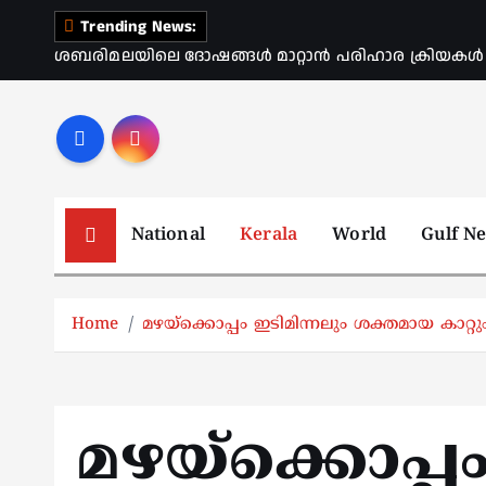
S
Trending News:
k
ശബരിമലയിലെ ദോഷങ്ങൾ മാറ്റാൻ പരിഹാര ക്രിയകൾ ആര
i
p
t
o
c
o
National
Kerala
World
Gulf N
n
t
e
Home
മഴയ്ക്കൊപ്പം ഇടിമിന്നലും ശക്തമായ കാറ്റും;
n
t
മഴയ്ക്കൊപ്പം