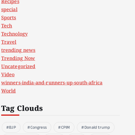
Recipes
special
Sports
Tech
Technology
Travel
trending news
Trending Now
Uncategorized
Video
winners-india-and-runners-up-south-africa
World
Tag Clouds
BJP
Congress
CPIM
Donald trump