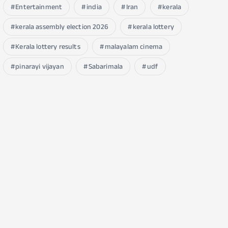
Entertainment
india
Iran
kerala
kerala assembly election 2026
kerala lottery
Kerala lottery results
malayalam cinema
pinarayi vijayan
Sabarimala
udf