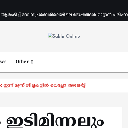
ംഭിച്ച് ദേവസ്വംശബരിമലയിലെ ദോഷങ്ങൾ മാറ്റാൻ പരിഹാര 
Online News Portal
ews
Other
 ഇന്ന് മൂന്ന് ജില്ലകളിൽ യെല്ലോ അലേർട്ട്
 ഇടിമിന്നലും