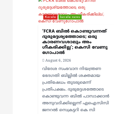
v
Kerala
kerala news
i
‘FCRA ബിൽ കൊണ്ടുവന്നത്
g
ദുരുദ്ദേശ്യത്തോടെ; ഒരു
കാരണവശാലും അം​
ഗീകരിക്കില്ല’; കെസി വേണു​
a
ഗോപാൽ
August 6, 2026
t
വിദേശ സംഭവാന നിയന്ത്രണ
ഭേദഗതി ബില്ലിൽ ശക്തമായ
i
പ്രതിഷേധം തുടരുമെന്ന്
പ്രതിപക്ഷം. ദുരുദ്ദേശത്തോടെ
o
കൊണ്ടുവന്ന ബിൽ പാസാക്കാൻ
അനുവദിക്കില്ലെന്ന് എഐസിസി
n
ജനറൽ സെക്രട്ടറി കെ സി