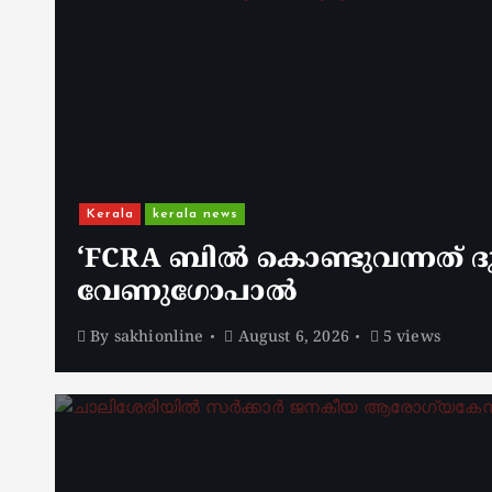
Kerala
kerala news
‘FCRA ബിൽ കൊണ്ടുവന്നത് ദു
വേണു​ഗോപാൽ
By
sakhionline
August 6, 2026
5 views