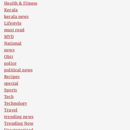
Health & Fitness
Kerala
kerala news
Lifestyle
must read
MVD
National
news
Obit
police
political news
Recipes
special
Sports
Tech
Technology
Travel
trending news
Trending Now