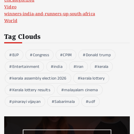
Uncategorized
Video
winners-india-and-runners-up-south-africa
World
Tag Clouds
BJP
Congress
CPIM
Donald trump
Entertainment
india
Iran
kerala
kerala assembly election 2026
kerala lottery
Kerala lottery results
malayalam cinema
pinarayi vijayan
Sabarimala
udf