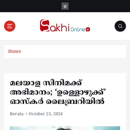
S
k
i
p
t
o
Online News Portal
c
o
Home
n
t
e
n
മലയാള സിനിമക്ക്
t
അഭിമാനം; ‘ഉള്ളൊഴുക്ക്’
ഓസ്‌കർ ലൈബ്രറിയിൽ
Kerala
October 25, 2024