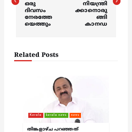
s
ഒരു
നിയന്ത്രി
ദിവസം
ക്കാനൊരു
t
നേരത്തേ
ങ്ങി
യെത്തും
കാനഡ
n
a
v
Related Posts
i
g
a
t
Kerala
kerala news
news
i
തിങ്കളാഴ്ച പറഞ്ഞത്