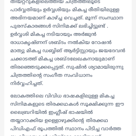
തിയറ്ററുകളിലെത്തിയ ചിത്രത്തിലൂടെ
പാർവ്വതിയും ഉർവ്വശിയും മികച്ച രീതിയിലുള്ള
അഭിനയമാണ് കാഴ്ച്ച വെച്ചത്. മൂന്ന് സംസ്ഥാന
പുരസ്കാരങ്ങൾ സിനിമക്ക് ലഭിച്ചിട്ടുണ്ട് .
ഉർവ്വശി മികച്ച നടിയായും അർജുൻ
രാധാകൃഷ്ണന് ശബ്ദം നൽകിയ റോഷൻ
മാത്യു മികച്ച ഡബ്ബിങ് ആർട്ടിസ്റ്റായും ജയദേവൻ
ചക്കാടത്ത് മികച്ച ശബ്ദലേഖകനായുമാണ്
തിരഞ്ഞെടുക്കപ്പെട്ടത്. സുഷിൻ ശ്യാമായിരുന്നു
ചിത്രത്തിന്റെ സംഗീത സംവിധാനം
നിർവ്വഹിച്ചത്.
ലോകത്തിലെ വിവിധ ഭാഷകളിലുള്ള മികച്ച
സിനിമകളുടെ തിരക്കഥകൾ സൂക്ഷിക്കുന്ന ഈ
ലൈബ്രറിയിൽ ഇംഗ്ലീഷ് ഭാഷയിൽ
തയ്യാറാക്കിയ ഉള്ളൊഴുക്കിന്റെ തിരക്കഥ
പിഡിഎഫ് രൂപത്തിൽ സ്ഥാനം പിടിച്ച വാർത്ത