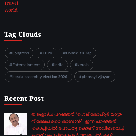
Travel
World
Tag Clouds
Congress
CPIM
Donald trump
Entertainment
india
kerala
kerala assembly election 2026
pinarayi vijayan
Recent Post
തിങ്കളാഴ്ച പറഞ്ഞത് ‘ഹെലികോപ്റ്റർ യാത്ര
നിക്ഷേപകരെ കാണാൻ’, ഇന്ന് പറഞ്ഞത്
‘കൊച്ചിയിൽ പോയതു കൊണ്ട് അവിടെവെച്ച്
കണ്ടു’; ഹെലികോപ്ടർ യാത്രയിൽ രണ്ട്