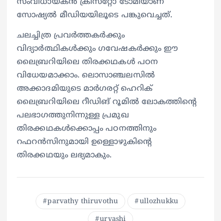
സംവിധായകൻ ക്രിസ്‌റ്റോ ടോമിയാണ്
സോഷ്യൽ മീഡിയയിലൂടെ പങ്കുവെച്ചത്.
ചലച്ചിത്ര പ്രവർത്തകർക്കും
വിദ്യാർത്ഥികൾക്കും ഗവേഷകർക്കും ഈ
ലൈബ്രറിയിലെ തിരക്കഥകൾ പഠന
വിധേയമാക്കാം. ലൊസാഞ്ചലസില്‍
അക്കാദമിയുടെ മാര്‍ഗരറ്റ് ഹെറിക്
ലൈബ്രറിയിലെ റീഡിങ് റൂമില്‍ ലോകത്തിന്റെ
പലഭാഗത്തുനിന്നുള്ള പ്രമുഖ
തിരക്കഥകള്‍ക്കൊപ്പം പഠനത്തിനും
റഫറന്‍സിനുമായി ഉള്ളൊഴുകിന്റെ
തിരക്കഥയും ലഭ്യമാകും.
parvathy thiruvothu
ullozhukku
urvashi