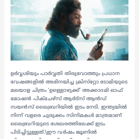
ഉർവ്വശിയും പാർവ്വതി തിരുവോത്തും പ്രധാന
വേഷങ്ങളിൽ അഭിനയിച്ച ക്രിസ്‌റ്റോ ടോമിയുടെ
മലയാള ചിത്രം ‘ഉള്ളൊഴുക്ക്’ അക്കാദമി ഓഫ്
മോഷൻ പിക്ചേഴ്‌സ് ആർട്‌സ് ആന്‍ഡ്‌
സയൻസ് ലൈബ്രറിയിൽ ഇടം നേടി. ഇന്ത്യയിൽ
നിന്ന് വളരെ ചുരുക്കം സിനിമകൾ മാത്രമാണ്
ലൈബ്രറിയുടെ ശേഖരത്തിലേക്ക് ഇടം
പിടിച്ചിട്ടുള്ളത്.\ഈ വർഷം ജൂണ‍ില്‍