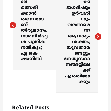
ൽ
ക്ക്
s
മത്സരി
ജഗദീഷും
ക്കാൻ
ഉര്‍വശി
തന്നെയാ
യും
t
ണ്
വരണമെ
തീരുമാനം,
ന്ന
n
നാമനിർദ്ദേ
ആവശ്യം
ശ പത്രിക
ശക്തം;
a
നൽകും;
യുവതാര
എ കെ
ങ്ങളും
v
ഷാനിബ്
നേതൃസ്ഥാ
നങ്ങളിലേ
i
ക്ക്
എത്തിയേ
g
ക്കും
a
t
Related Posts