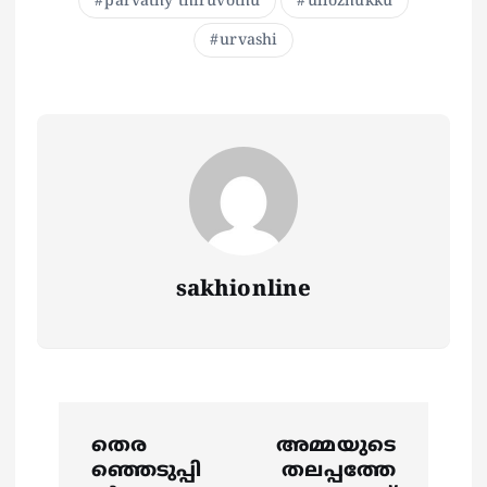
parvathy thiruvothu
ullozhukku
urvashi
sakhionline
P
തെര
അമ്മയുടെ
o
ഞ്ഞെടുപ്പി
തലപ്പത്തേ