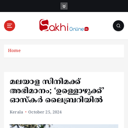
S
k
i
p
t
o
Online News Portal
c
o
Home
n
t
e
n
മലയാള സിനിമക്ക്
t
അഭിമാനം; ‘ഉള്ളൊഴുക്ക്’
ഓസ്‌കർ ലൈബ്രറിയിൽ
Kerala
October 25, 2024