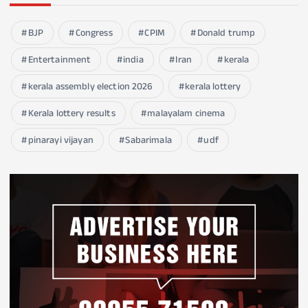
BJP
Congress
CPIM
Donald trump
Entertainment
india
Iran
kerala
kerala assembly election 2026
kerala lottery
Kerala lottery results
malayalam cinema
pinarayi vijayan
Sabarimala
udf