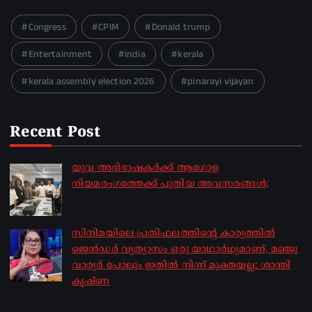
Congress
CPIM
Donald trump
Entertainment
india
kerala
kerala assembly election 2026
pinarayi vijayan
Recent Post
യുവ അഭിഭാഷകർക്ക് ആഗോള
നിയമരംഗത്തേക്ക് പുതിയ അവസരങ്ങൾ;
by sakhionline
August 10, 2026
സിനിമയിലെ പ്രതിഫലത്തിന്റെ കാര്യത്തില്‍
ജെന്‍ഡര്‍ വ്യത്യാസം ഒരു യാഥാര്‍ഥ്യമാണ്, മഞ്ജു
വാര്യര്‍ പോലും ഇതില്‍ നിന്ന് മുക്തയല്ല: ശാന്തി
കൃഷ്ണ
by sakhionline