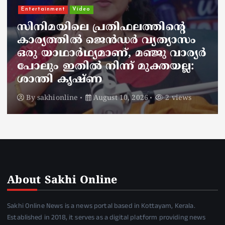
ആരെയും കാണിക്കാതെ
സമ്പാദ്യം കുഴിച്ചിട്ടു, പിന്നീട് ആ
സ്ഥലം മറന്നുപോയി; ഒരു
വര്‍ഷത്തിന് ശേഷം കര്‍ഷകന്‍
കണ്ടത് നെഞ്ചുതകര്‍ക്കുന്ന
കാഴ്ച
By
sakhionline
August 10, 2026
2 views
About Sakhi Online
Sakhi Online News is a news portal based in Kottayam, Kerala.
Established in 2018, it serves as a digital platform providing news