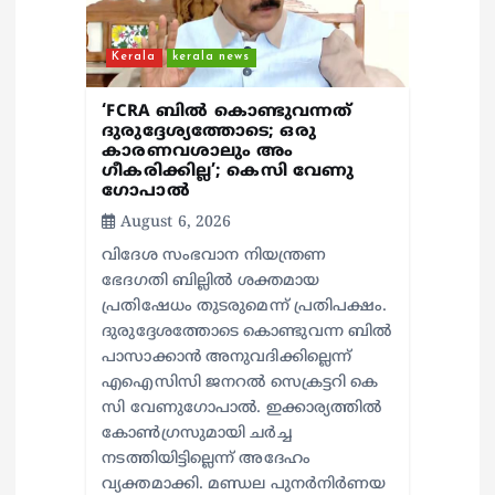
Kerala
kerala news
‘FCRA ബിൽ കൊണ്ടുവന്നത്
ദുരുദ്ദേശ്യത്തോടെ; ഒരു
കാരണവശാലും അം​
ഗീകരിക്കില്ല’; കെസി വേണു​
ഗോപാൽ
August 6, 2026
വിദേശ സംഭവാന നിയന്ത്രണ
ഭേദഗതി ബില്ലിൽ ശക്തമായ
പ്രതിഷേധം തുടരുമെന്ന് പ്രതിപക്ഷം.
ദുരുദ്ദേശത്തോടെ കൊണ്ടുവന്ന ബിൽ
പാസാക്കാൻ അനുവദിക്കില്ലെന്ന്
എഐസിസി ജനറൽ സെക്രട്ടറി കെ
സി വേണുഗോപാൽ. ഇക്കാര്യത്തിൽ
കോൺഗ്രസുമായി ചർച്ച
നടത്തിയിട്ടില്ലെന്ന് അദേഹം
വ്യക്തമാക്കി. മണ്ഡല പുനർനിർണയ