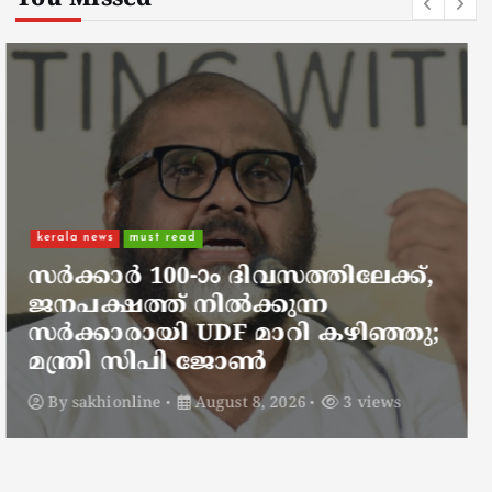
kerala news
must read
നാടെങ്ങും പൊലീസ് തിരയുന്നു,
ചായകുടിക്കാൻ എടപ്പാളിലെത്തി
അർജുൻ ആയങ്കി;
സഞ്ചരിക്കുന്നത് വാഹനങ്ങൾ
മാറ്റി
By
sakhionline
August 8, 2026
5 views