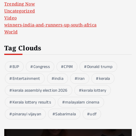
Trending Now
Uncategorized
Video
winners-india-and-runners-up-south-africa
World
Tag Clouds
BJP
Congress
CPIM
Donald trump
Entertainment
india
Iran
kerala
kerala assembly election 2026
kerala lottery
Kerala lottery results
malayalam cinema
pinarayi vijayan
Sabarimala
udf