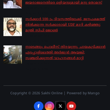
ജയരാജനെതിരെ ഒളിയമ്പുമായി മനു തോമസ്
by sakhionline
August 8, 2026
സർക്കാർ 100-ാം ദിവസത്തിലേക്ക്, ജനപക്ഷത്ത്
നിൽക്കുന്ന സർക്കാരായി UDF മാറി കഴിഞ്ഞു;
മന്ത്രി സിപി ജോൺ
by sakhionline
August 8, 2026
നാടെങ്ങും പൊലീസ് തിരയുന്നു, ചായകുടിക്കാൻ
എടപ്പാളിലെത്തി അർജുൻ ആയങ്കി;
സഞ്ചരിക്കുന്നത് വാഹനങ്ങൾ മാറ്റി
by sakhionline
August 8, 2026
Copyright © 2026 Sakhi Online | Powered by Mango