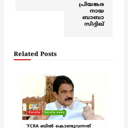
പ്രിയങ്കര
a
നായ
ബാബാ
v
സിദ്ദിഖ്
i
g
Related Posts
a
t
i
o
Kerala
kerala news
n
‘FCRA ബിൽ കൊണ്ടുവന്നത്