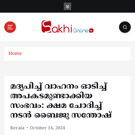
S
k
i
p
t
o
Online News Portal
c
o
Home
n
t
e
n
മദ്യപിച്ച് വാഹനം ഓടിച്ച്
t
അപകടമുണ്ടാക്കിയ
സംഭവം: ക്ഷമ ചോദിച്ച്
നടൻ ബൈജു സന്തോഷ്
Kerala
October 16, 2024