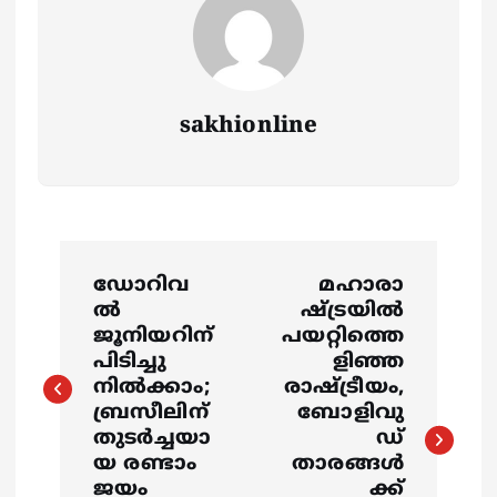
sakhionline
P
ഡോറിവ
മഹാരാ
o
ല്‍
ഷ്ട്രയിൽ
ജൂനിയറിന്
പയറ്റിത്തെ
s
പിടിച്ചു
ളിഞ്ഞ
നില്‍ക്കാം;
രാഷ്ട്രീയം,
ബ്രസീലിന്
ബോളിവു
t
തുടര്‍ച്ചയാ
ഡ്
യ രണ്ടാം
താരങ്ങൾ
n
ജയം
ക്ക്