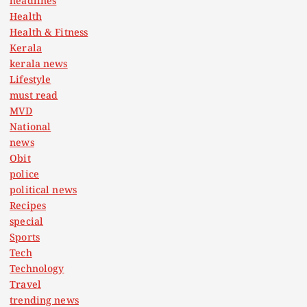
headlines
Health
Health & Fitness
Kerala
kerala news
Lifestyle
must read
MVD
National
news
Obit
police
political news
Recipes
special
Sports
Tech
Technology
Travel
trending news