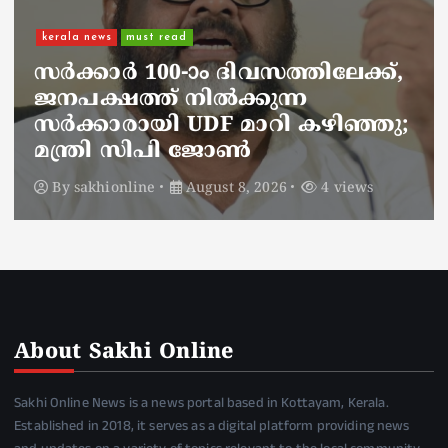
kerala news
must read
നാടെങ്ങും പൊലീസ് തിരയുന്നു,
ചായകുടിക്കാൻ എടപ്പാളിലെത്തി
അർജുൻ ആയങ്കി;
സഞ്ചരിക്കുന്നത് വാഹനങ്ങൾ
മാറ്റി
By
sakhionline
August 8, 2026
6 views
About Sakhi Online
Sakhi Online News is a news portal based in Kottayam, Kerala.
Established in 2018, it serves as a digital platform providing news