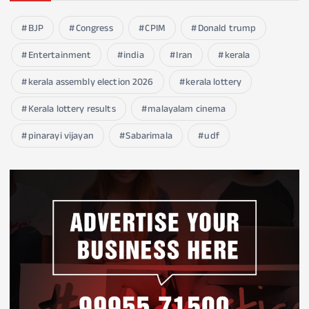
BJP
Congress
CPIM
Donald trump
Entertainment
india
Iran
kerala
kerala assembly election 2026
kerala lottery
Kerala lottery results
malayalam cinema
pinarayi vijayan
Sabarimala
udf