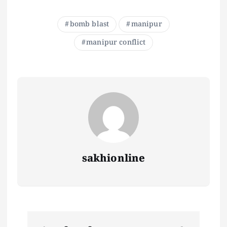
bomb blast
manipur
manipur conflict
sakhionline
P