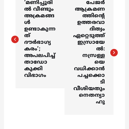
‘മണിപ്പൂരി
പേജർ
o
ൽ വീണ്ടും
ആക്രമണ
അക്രമങ്ങ
ത്തിന്റെ
s
ൾ
ഉത്തരവാ
ഉണ്ടാകുന്ന
ദിത്വം
ത്
ഏറ്റെടുത്ത്
t
ദൗർഭാഗ്യ
ഇസ്രായേ
കരം’;
ൽ:
n
അപലപിച്ച്
നസ്രള്ള
താഡോ
യെ
a
കുക്കി
വധിക്കാൻ
വിഭാഗം
പച്ചക്കൊ
v
ടി
വീശിയതും
i
നെതന്യാ
ഹു
g
a