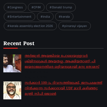
Congress
CPIM
Donald trump
Entertainment
india
kerala
kerala assembly election 2026
pinarayi vijayan
Recent Post
അർജുൻ ആയങ്കിയെ പോലെയുള്ളവർ
ക്രിമിനലുകൾ ആയതല്ല, ആക്കിയതാണ്; പി
ജയരാജനെതിരെ ഒളിയമ്പുമായി മനു തോമസ്
by sakhionline
August 8, 2026
സർക്കാർ 100-ാം ദിവസത്തിലേക്ക്, ജനപക്ഷത്ത്
നിൽക്കുന്ന സർക്കാരായി UDF മാറി കഴിഞ്ഞു;
മന്ത്രി സിപി ജോൺ
by sakhionline
August 8, 2026