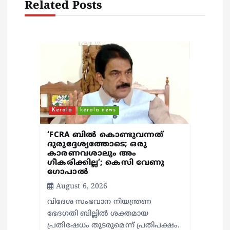
Related Posts
t
i
o
n
Kerala
kerala news
‘FCRA ബിൽ കൊണ്ടുവന്നത്
ദുരുദ്ദേശ്യത്തോടെ; ഒരു
കാരണവശാലും അം​
ഗീകരിക്കില്ല’; കെസി വേണു​
ഗോപാൽ
August 6, 2026
വിദേശ സംഭവാന നിയന്ത്രണ
ഭേദഗതി ബില്ലിൽ ശക്തമായ
പ്രതിഷേധം തുടരുമെന്ന് പ്രതിപക്ഷം.