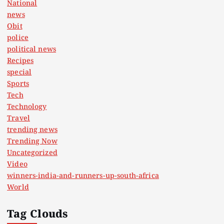
National
news
Obit
police
political news
Recipes
special
Sports
Tech
Technology
Travel
trending news
Trending Now
Uncategorized
Video
winners-india-and-runners-up-south-africa
World
Tag Clouds