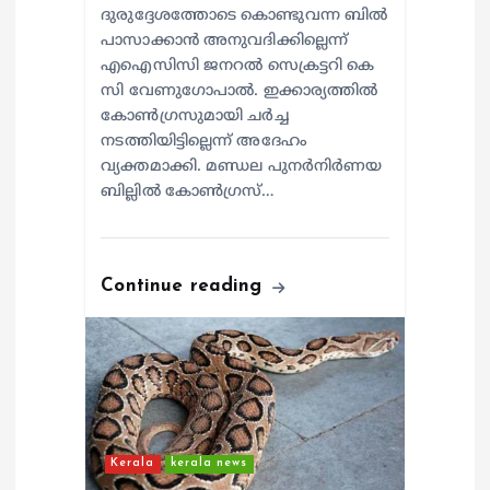
ദുരുദ്ദേശത്തോടെ കൊണ്ടുവന്ന ബിൽ
പാസാക്കാൻ അനുവദിക്കില്ലെന്ന്
എഐസിസി ജനറൽ സെക്രട്ടറി കെ
സി വേണുഗോപാൽ. ഇക്കാര്യത്തിൽ
കോൺഗ്രസുമായി ചർച്ച
നടത്തിയിട്ടില്ലെന്ന് അദേഹം
വ്യക്തമാക്കി. മണ്ഡല പുനർനിർണയ
ബില്ലിൽ കോൺഗ്രസ്…
Continue reading
Kerala
kerala news