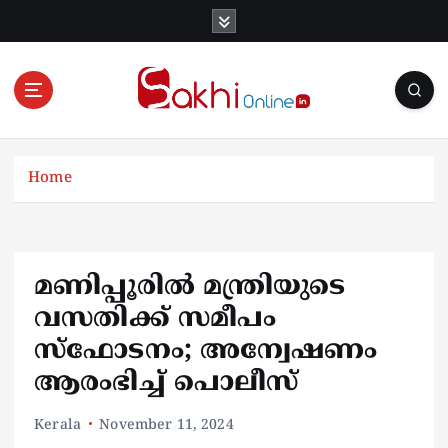
S
k
i
p
t
o
Online News Portal
c
o
Home
n
t
e
n
മണിപ്പൂരിൽ മന്ത്രിയുടെ
t
വസതിക്ക് സമീപം
സ്ഫോടനം; അന്വേഷണം
ആരംഭിച്ച് പൊലീസ്
Kerala
November 11, 2024