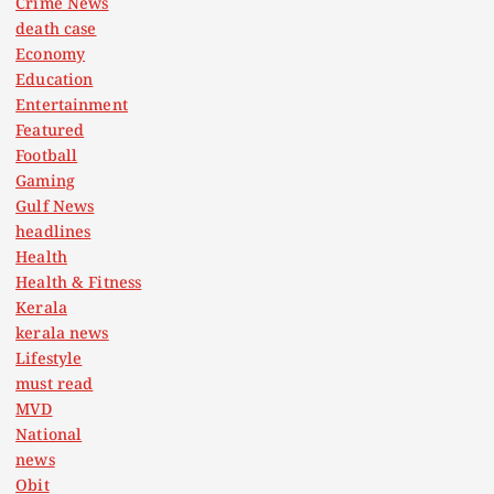
Crime News
death case
Economy
Education
Entertainment
Featured
Football
Gaming
Gulf News
headlines
Health
Health & Fitness
Kerala
kerala news
Lifestyle
must read
MVD
National
news
Obit