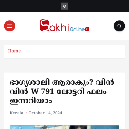
S
k
i
p
t
o
Online News Portal
c
o
Home
n
t
e
n
ഭാ​ഗ്യശാലി ആരാകും? വിൻ
t
വിൻ W 791 ലോട്ടറി ഫലം
ഇന്നറിയാം
Kerala
October 14, 2024