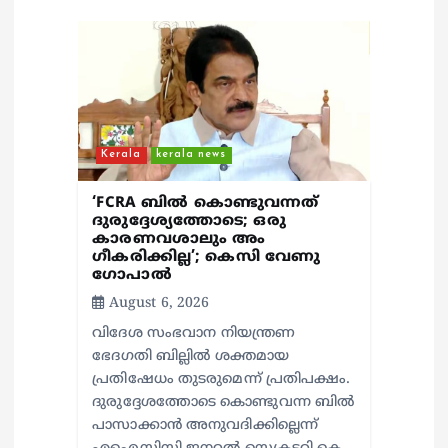
t
i
o
Kerala
kerala news
n
‘FCRA ബിൽ കൊണ്ടുവന്നത്
ദുരുദ്ദേശ്യത്തോടെ; ഒരു
കാരണവശാലും അം​
ഗീകരിക്കില്ല’; കെസി വേണു​
ഗോപാൽ
August 6, 2026
വിദേശ സംഭവാന നിയന്ത്രണ
ഭേദഗതി ബില്ലിൽ ശക്തമായ
പ്രതിഷേധം തുടരുമെന്ന് പ്രതിപക്ഷം.
ദുരുദ്ദേശത്തോടെ കൊണ്ടുവന്ന ബിൽ
പാസാക്കാൻ അനുവദിക്കില്ലെന്ന്