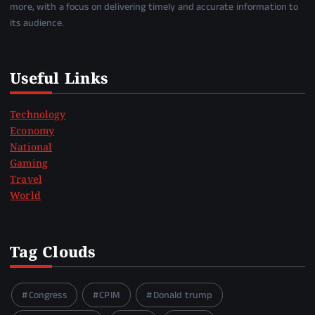
more, with a focus on delivering timely and accurate information to
its audience.
Useful Links
Technology
Economy
National
Gaming
Travel
World
Tag Clouds
Congress
CPIM
Donald trump