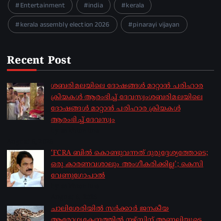
Entertainment
india
kerala
kerala assembly election 2026
pinarayi vijayan
Recent Post
ശബരിമലയിലെ ദോഷങ്ങൾ മാറ്റാൻ പരിഹാര
ക്രിയകൾ ആരംഭിച്ച് ദേവസ്വംശബരിമലയിലെ
ദോഷങ്ങൾ മാറ്റാൻ പരിഹാര ക്രിയകൾ
ആരംഭിച്ച് ദേവസ്വം
by sakhionline
August 6, 2026
‘FCRA ബിൽ കൊണ്ടുവന്നത് ദുരുദ്ദേശ്യത്തോടെ;
ഒരു കാരണവശാലും അം​ഗീകരിക്കില്ല’; കെസി
വേണു​ഗോപാൽ
by sakhionline
August 6, 2026
ചാലിശേരിയില്‍ സര്‍ക്കാര്‍ ജനകീയ
ആരോഗ്യകേന്ദ്രത്തില്‍ നഴ്സിന് അണലിയുടെ