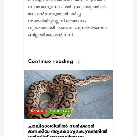
എഐസിസി ജനറൽ സെക്രട്ടറി കെ
സി വേണുഗോപാൽ. ഇക്കാര്യത്തിൽ
കോൺഗ്രസുമായി ചർച്ച
നടത്തിയിട്ടില്ലെന്ന് അദേഹം
വ്യക്തമാക്കി. മണ്ഡല പുനർനിർണയ
ബില്ലിൽ കോൺഗ്രസ്…
Continue reading
Kerala
kerala news
ചാലിശേരിയില്‍ സര്‍ക്കാര്‍
ജനകീയ ആരോഗ്യകേന്ദ്രത്തില്‍