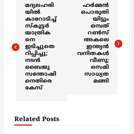
P
മദ്യലഹരി
ഹര്‍മ്മന്‍
o
യിൽ
പൊരുതി
കാറോടിച്ച്
യിട്ടും
s
സ്‌കൂട്ടർ
ഒമ്പത്
യാത്രിക
റണ്‍സ്
നെ
അകലെ
t
ഇടിച്ചുതെ
ഇന്ത്യന്‍
റിപ്പിച്ചു;
വനിതകള്‍
n
നടൻ
വീണു;
ബൈജു
സെമി
a
സന്തോഷി
സാധ്യത
നെതിരെ
മങ്ങി
v
കേസ്
i
g
Related Posts
a