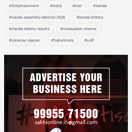
Entertainment
india
Iran
kerala
kerala assembly election 2026
kerala lottery
Kerala lottery results
malayalam cinema
pinarayi vijayan
Sabarimala
udf