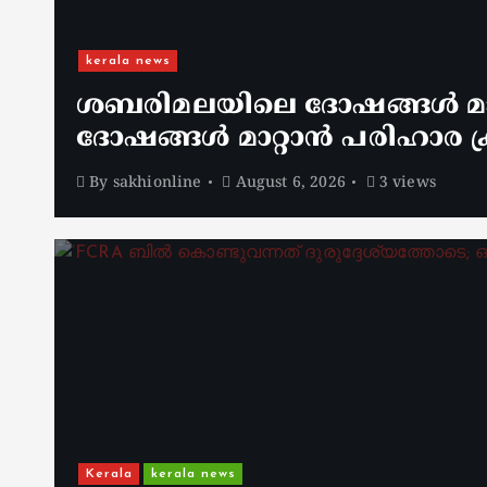
kerala news
ശബരിമലയിലെ ദോഷങ്ങൾ മാറ
ദോഷങ്ങൾ മാറ്റാൻ പരിഹാര ക്
By
sakhionline
August 6, 2026
3 views
Kerala
kerala news