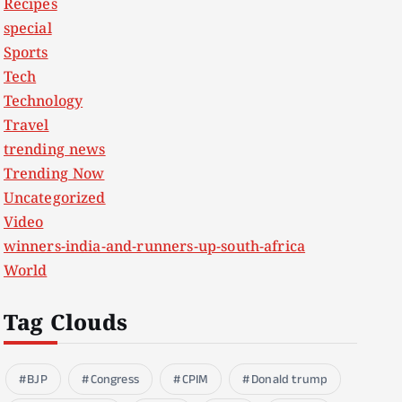
Recipes
special
Sports
Tech
Technology
Travel
trending news
Trending Now
Uncategorized
Video
winners-india-and-runners-up-south-africa
World
Tag Clouds
BJP
Congress
CPIM
Donald trump