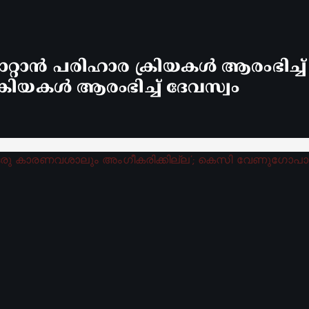
്റാൻ പരിഹാര ക്രിയകൾ ആരംഭിച്ച
രിയകൾ ആരംഭിച്ച് ദേവസ്വം