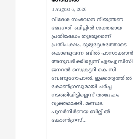
a
ഗോപാൽ
August 6, 2026
t
വിദേശ സംഭവാന നിയന്ത്രണ
ഭേദഗതി ബില്ലിൽ ശക്തമായ
i
പ്രതിഷേധം തുടരുമെന്ന്
പ്രതിപക്ഷം. ദുരുദ്ദേശത്തോടെ
o
കൊണ്ടുവന്ന ബിൽ പാസാക്കാൻ
അനുവദിക്കില്ലെന്ന് എഐസിസി
n
ജനറൽ സെക്രട്ടറി കെ സി
വേണുഗോപാൽ. ഇക്കാര്യത്തിൽ
കോൺഗ്രസുമായി ചർച്ച
നടത്തിയിട്ടില്ലെന്ന് അദേഹം
വ്യക്തമാക്കി. മണ്ഡല
പുനർനിർണയ ബില്ലിൽ
കോൺഗ്രസ്…