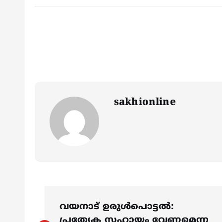
sakhionline
P
വയനാട് ഉരുള്‍പൊട്ടല്‍:
പ്രത്യേക സഹായം വേണമെന്ന