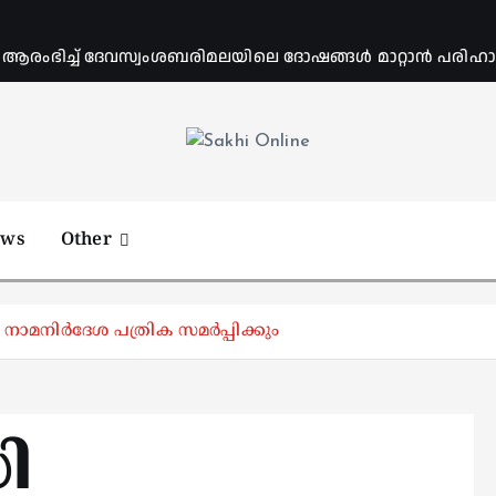
ംഭിച്ച് ദേവസ്വംശബരിമലയിലെ ദോഷങ്ങൾ മാറ്റാൻ പരിഹാര 
Online News Portal
ews
Other
നാമനിര്‍ദേശ പത്രിക സമര്‍പ്പിക്കും
ധി