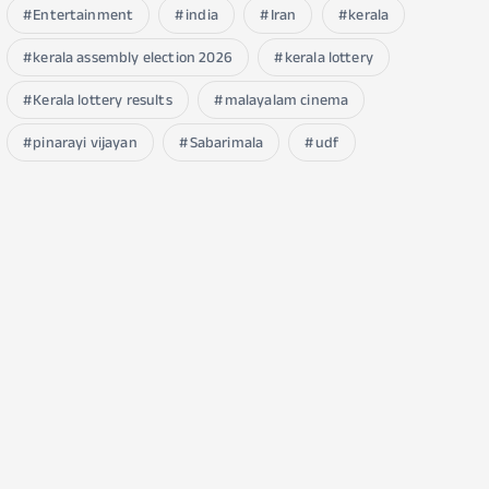
Entertainment
india
Iran
kerala
kerala assembly election 2026
kerala lottery
Kerala lottery results
malayalam cinema
pinarayi vijayan
Sabarimala
udf