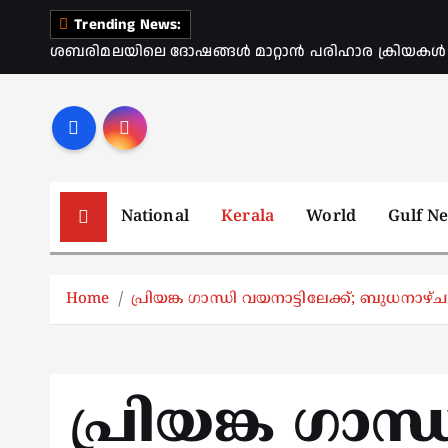
S
Trending News:
k
ശബരിമലയിലെ ദോഷങ്ങൾ മാറ്റാൻ പരിഹാര ക്രിയകൾ ആര
i
p
t
o
c
o
National
Kerala
World
Gulf N
n
t
e
Home
പ്രിയങ്ക ഗാന്ധി വയനാട്ടിലേക്ക്; ബുധനാഴ്ച 
n
t
പ്രിയങ്ക ഗാന്