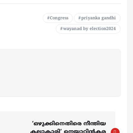
Congress
priyanka gandhi
wayanad by election2024
‘ഒഴുക്കിനെതിരെ നീന്തിയ
കലാകാരി’ നെയ്യാറ്റിൻകര