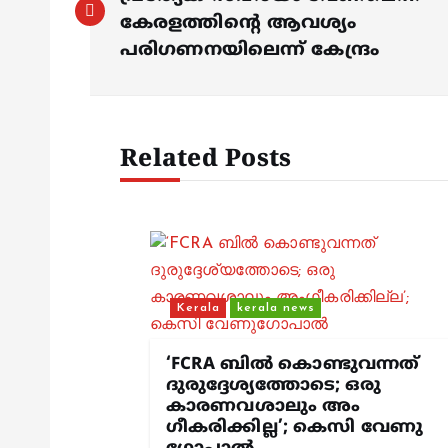
o
കേരളത്തിന്റെ ആവശ്യം
s
പരിഗണനയിലെന്ന് കേന്ദ്രം
t
Related Posts
n
a
v
Kerala
kerala news
i
‘FCRA ബിൽ കൊണ്ടുവന്നത്
g
ദുരുദ്ദേശ്യത്തോടെ; ഒരു
കാരണവശാലും അം​
ഗീകരിക്കില്ല’; കെസി വേണു​