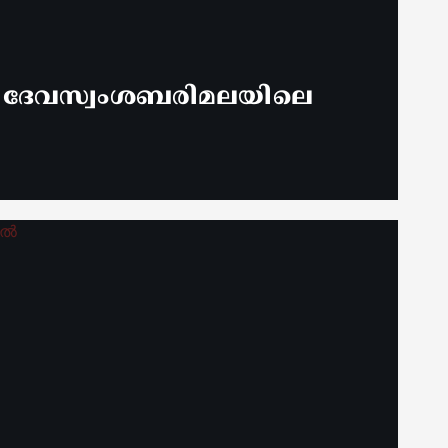
് ദേവസ്വംശബരിമലയിലെ