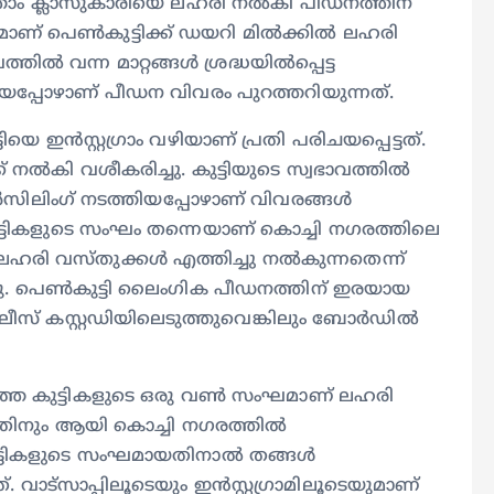
്താം ക്ലാസുകാരിയെ ലഹരി നൽകി പീഡനത്തിന്
ശേഷമാണ് പെൺകുട്ടിക്ക് ഡയറി മിൽക്കിൽ ലഹരി
ത്തിൽ വന്ന മാറ്റങ്ങൾ ശ്രദ്ധയിൽപ്പെട്ട
പ്പോഴാണ് പീഡന വിവരം പുറത്തറിയുന്നത്.
യെ ഇൻസ്റ്റഗ്രാം വഴിയാണ് പ്രതി പരിചയപ്പെട്ടത്.
ക് നൽകി വശീകരിച്ചു. കുട്ടിയുടെ സ്വഭാവത്തിൽ
കൗൺസിലിംഗ് നടത്തിയപ്പോഴാണ് വിവരങ്ങൾ
കുട്ടികളുടെ സംഘം തന്നെയാണ് കൊച്ചി നഗരത്തിലെ
ലഹരി വസ്തുക്കൾ എത്തിച്ചു നൽകുന്നതെന്ന്
ഞു. പെൺകുട്ടി ലൈംഗിക പീഡനത്തിന് ഇരയായ
ലീസ് കസ്റ്റഡിയിലെടുത്തുവെങ്കിലും ബോർഡിൽ
ത്ത കുട്ടികളുടെ ഒരു വൺ സംഘമാണ് ലഹരി
നതിനും ആയി കൊച്ചി നഗരത്തിൽ
 കുട്ടികളുടെ സംഘമായതിനാൽ തങ്ങൾ
വാട്സാപ്പിലൂടെയും ഇൻസ്റ്റഗ്രാമിലൂടെയുമാണ്