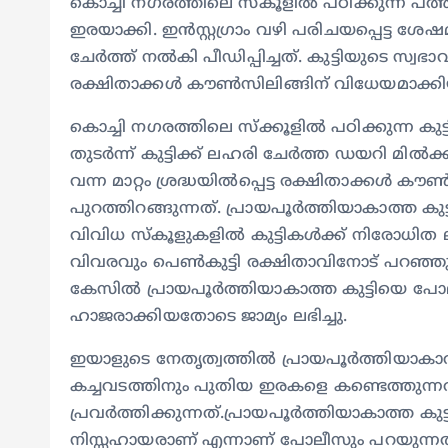
കൊച്ചി നഗരത്തിലെ സ്കൂളിൽ പഠിക്കുന്ന പത
ഇരയാക്കി. ഇൻസ്റ്റഗ്രാം വഴി പരിചയപ്പെട്ട 
ചേർത്ത് നൽകി പീഡിപ്പിച്ചത്. കുട്ടിയുടെ സ്വഭാവ
രക്ഷിതാക്കൾ കൗൺസിലിങ്ങിന് വിധേയമാക്കിയ
കൊച്ചി നഗരത്തിലെ സ്ക്കൂളിൽ പഠിക്കുന്ന കുട്ടി
തുടർന്ന് കുട്ടിക്ക് ലഹരി ചേർത്ത ഡയറി മിൽക്
വന്ന മാറ്റം ശ്രദ്ധയിൽപ്പെട്ട രക്ഷിതാക്കൾ 
പുറത്തിറങ്ങുന്നത്. പ്രായപൂർത്തിയാകാത്ത 
വിവിധ സ്കൂളുകളിൽ കുട്ടികൾക്ക് നിരോധിത 
വിവരവും പെൺകുട്ടി രക്ഷിതാവിനോട് പറഞ്
കേസിൽ പ്രായപൂർത്തിയാകാത്ത കുട്ടിയെ പോ
ഹാജരാക്കിയതോടെ ജാമ്യം ലഭിച്ചു.
ഇയാളുടെ നേതൃത്വത്തിൽ പ്രായപൂർത്തിയാകാ
കച്ചവടത്തിനും പുതിയ ഇരകളെ കണ്ടെത്തുന്
പ്രവർത്തിക്കുന്നത്.പ്രായപൂർത്തിയാകാത്ത
നിസ്സഹായരാണ് എന്നാണ് പോലീസും പറയുന്നത്. 