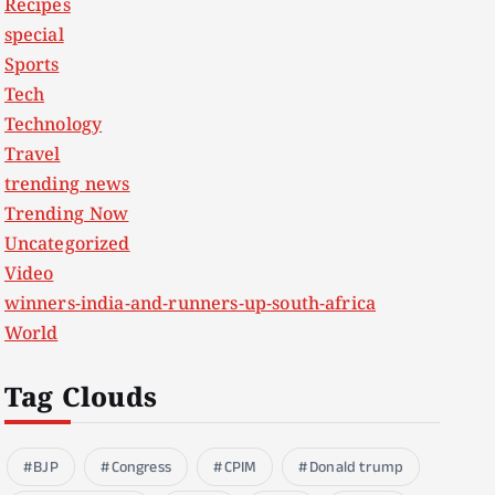
Recipes
special
Sports
Tech
Technology
Travel
trending news
Trending Now
Uncategorized
Video
winners-india-and-runners-up-south-africa
World
Tag Clouds
BJP
Congress
CPIM
Donald trump