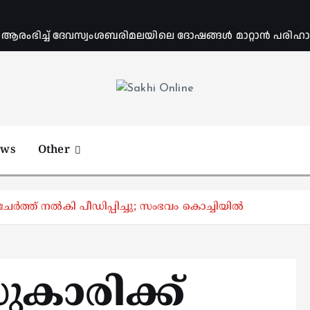
ംഭിച്ച് ദേവസ്വംശബരിമലയിലെ ദോഷങ്ങൾ മാറ്റാൻ പരിഹാര 
Online News Portal
ews
Other
 ചേർത്ത് നൽകി പീഡിപ്പിച്ചു; സംഭവം കൊച്ചിയിൽ
ുകാരിക്ക്