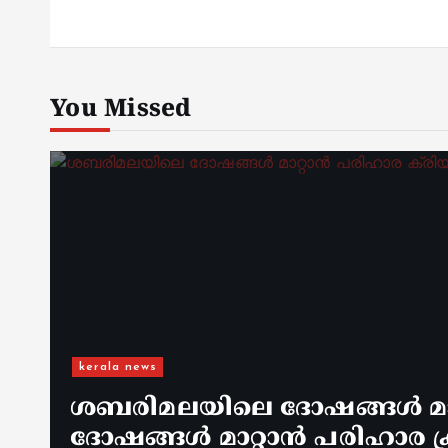
You Missed
kerala news
ശബരിമലയിലെ ദോഷങ്ങൾ മാറ
ദോഷങ്ങൾ മാറ്റാൻ പരിഹാര ക്