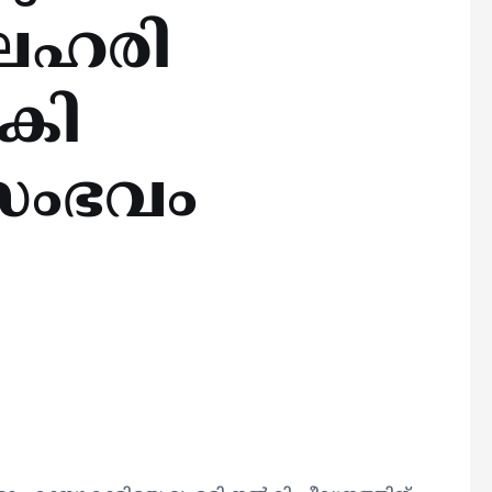
 ലഹരി
കി
; സംഭവം