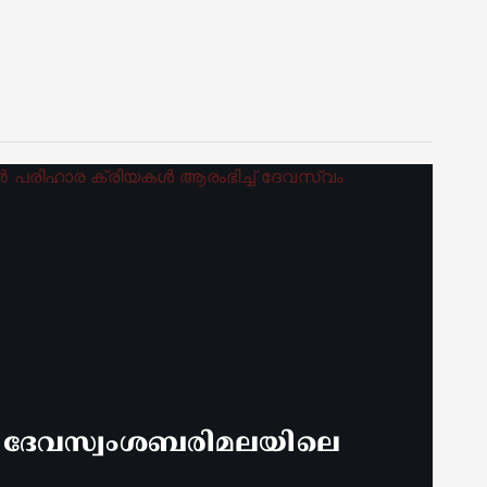
് ദേവസ്വംശബരിമലയിലെ