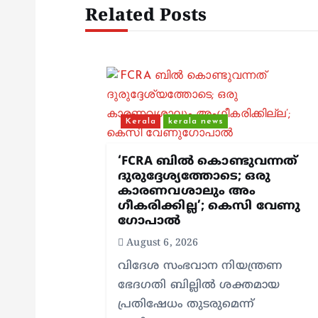
t
Related Posts
n
a
v
Kerala
kerala news
i
‘FCRA ബിൽ കൊണ്ടുവന്നത്
ദുരുദ്ദേശ്യത്തോടെ; ഒരു
കാരണവശാലും അം​
g
ഗീകരിക്കില്ല’; കെസി വേണു​
ഗോപാൽ
a
August 6, 2026
വിദേശ സംഭവാന നിയന്ത്രണ
t
ഭേദഗതി ബില്ലിൽ ശക്തമായ
പ്രതിഷേധം തുടരുമെന്ന്