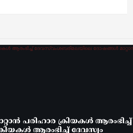
്റാൻ പരിഹാര ക്രിയകൾ ആരംഭിച്ച
രിയകൾ ആരംഭിച്ച് ദേവസ്വം