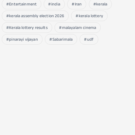
Entertainment
india
Iran
kerala
kerala assembly election 2026
kerala lottery
Kerala lottery results
malayalam cinema
pinarayi vijayan
Sabarimala
udf