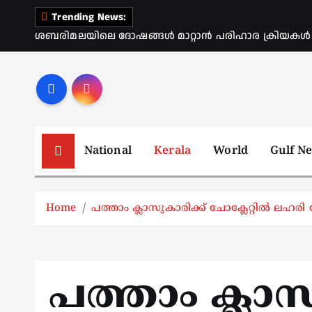
S
Trending News:
k
ശബരിമലയിലെ ദോഷങ്ങൾ മാറ്റാൻ പരിഹാര ക്രിയകൾ ആര
i
p
t
o
c
o
National
Kerala
World
Gulf N
n
t
e
Home
പത്താം ക്ലാസുകാരിക്ക് ചോക്ലേറ്റിൽ ലഹരി
n
t
പത്താം ക്ലാസ