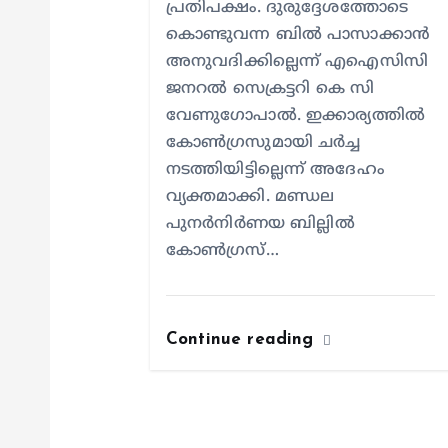
i
പ്രതിപക്ഷം. ദുരുദ്ദേശത്തോടെ
കൊണ്ടുവന്ന ബിൽ പാസാക്കാൻ
o
അനുവദിക്കില്ലെന്ന് എഐസിസി
ജനറൽ സെക്രട്ടറി കെ സി
n
വേണുഗോപാൽ. ഇക്കാര്യത്തിൽ
കോൺഗ്രസുമായി ചർച്ച
നടത്തിയിട്ടില്ലെന്ന് അദേഹം
വ്യക്തമാക്കി. മണ്ഡല
പുനർനിർണയ ബില്ലിൽ
കോൺഗ്രസ്…
Continue reading