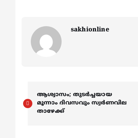
sakhionline
P
ആശ്വാസം; തുടര്‍ച്ചയായ
o
മൂന്നാം ദിവസവും സ്വർ‌ണവില
താഴേക്ക്
s