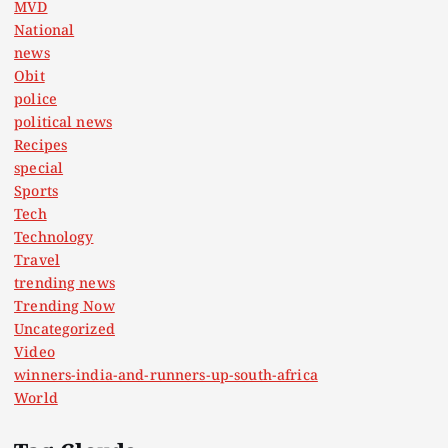
MVD
National
news
Obit
police
political news
Recipes
special
Sports
Tech
Technology
Travel
trending news
Trending Now
Uncategorized
Video
winners-india-and-runners-up-south-africa
World