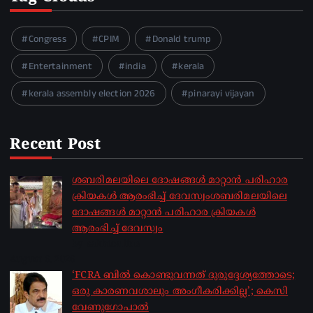
Congress
CPIM
Donald trump
Entertainment
india
kerala
kerala assembly election 2026
pinarayi vijayan
Recent Post
ശബരിമലയിലെ ദോഷങ്ങൾ മാറ്റാൻ പരിഹാര
ക്രിയകൾ ആരംഭിച്ച് ദേവസ്വംശബരിമലയിലെ
ദോഷങ്ങൾ മാറ്റാൻ പരിഹാര ക്രിയകൾ
ആരംഭിച്ച് ദേവസ്വം
by sakhionline
August 6, 2026
‘FCRA ബിൽ കൊണ്ടുവന്നത് ദുരുദ്ദേശ്യത്തോടെ;
ഒരു കാരണവശാലും അം​ഗീകരിക്കില്ല’; കെസി
വേണു​ഗോപാൽ