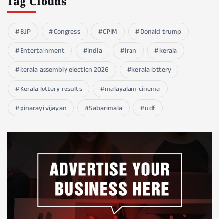
Tag Clouds
BJP
Congress
CPIM
Donald trump
Entertainment
india
Iran
kerala
kerala assembly election 2026
kerala lottery
Kerala lottery results
malayalam cinema
pinarayi vijayan
Sabarimala
udf