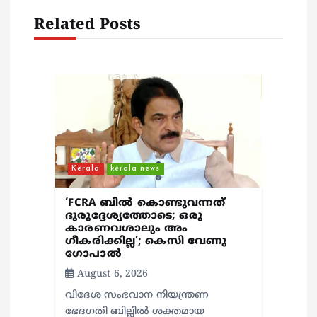
v
Related Posts
i
g
a
t
Kerala
kerala news
i
‘FCRA ബിൽ കൊണ്ടുവന്നത്
ദുരുദ്ദേശ്യത്തോടെ; ഒരു
കാരണവശാലും അം​
o
ഗീകരിക്കില്ല’; കെസി വേണു​
ഗോപാൽ
n
August 6, 2026
വിദേശ സംഭവാന നിയന്ത്രണ
ഭേദഗതി ബില്ലിൽ ശക്തമായ