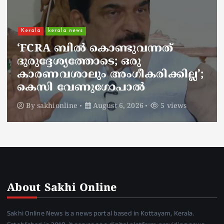
Kerala
kerala news
ചാലിശേരിയില്‍ സര്‍ക്കാര്‍
ജനകീയ ആരോഗ്യകേന്ദ്രത്തില്‍
നഴ്സിന് അണലിയുടെ കടിയേറ്റു;
അണലിയുടെ കടിയേറ്റത്
ഡ്യൂട്ടിക്കിടെ
By
sakhionline
August 6, 2026
5 views
About Sakhi Online
Sakhi Online News is a news portal based in Kottayam, Kerala.