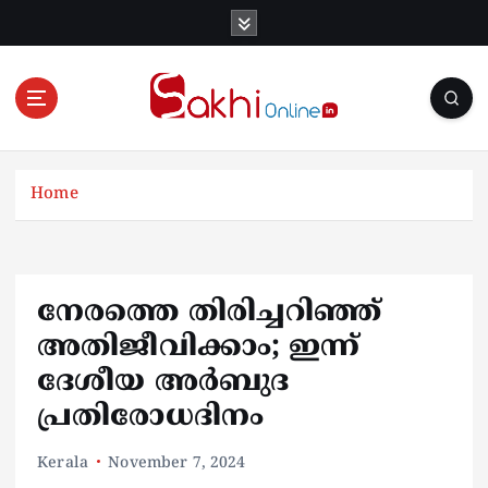
S
k
i
p
t
o
Online News Portal
c
o
Home
n
t
e
n
നേരത്തെ തിരിച്ചറിഞ്ഞ്
t
അതിജീവിക്കാം; ഇന്ന്
ദേശീയ അർബുദ
പ്രതിരോധദിനം
Kerala
November 7, 2024