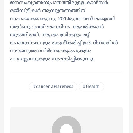
ജനസംഖ്യാഅനുപാതത്തിലുള്ള കാൻസർ
രജിസ്ട്രികൾ ആസൂത്രണത്തിന്
സഹായകമാകുന്നു. 2014മുതലാണ് രാജ്യത്ത്
ആർബുദപ്രതിരോധദിനം ആചരിക്കാൻ
തുടങ്ങിയത്. ആശുപത്രികളും മറ്റ്
പൊതുഇടങ്ങളും കേന്ദ്രീകരിച്ച് ഈ ദിനത്തിൽ
സൗജന്യരേഗനിർണയക്യാംപുകളും
പഠനക്ലാസുകളും സംഘടിപ്പിക്കുന്നു.
cancer awareness
Health