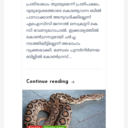
പ്രതിഷേധം തുടരുമെന്ന് പ്രതിപക്ഷം.
ദുരുദ്ദേശത്തോടെ കൊണ്ടുവന്ന ബിൽ
പാസാക്കാൻ അനുവദിക്കില്ലെന്ന്
എഐസിസി ജനറൽ സെക്രട്ടറി കെ
സി വേണുഗോപാൽ. ഇക്കാര്യത്തിൽ
കോൺഗ്രസുമായി ചർച്ച
നടത്തിയിട്ടില്ലെന്ന് അദേഹം
വ്യക്തമാക്കി. മണ്ഡല പുനർനിർണയ
ബില്ലിൽ കോൺഗ്രസ്…
Continue reading
Kerala
kerala news