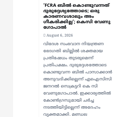
g
‘FCRA ബിൽ കൊണ്ടുവന്നത്
ദുരുദ്ദേശ്യത്തോടെ; ഒരു
കാരണവശാലും അം​
a
ഗീകരിക്കില്ല’; കെസി വേണു​
ഗോപാൽ
t
August 6, 2026
വിദേശ സംഭവാന നിയന്ത്രണ
i
ഭേദഗതി ബില്ലിൽ ശക്തമായ
പ്രതിഷേധം തുടരുമെന്ന്
o
പ്രതിപക്ഷം. ദുരുദ്ദേശത്തോടെ
കൊണ്ടുവന്ന ബിൽ പാസാക്കാൻ
n
അനുവദിക്കില്ലെന്ന് എഐസിസി
ജനറൽ സെക്രട്ടറി കെ സി
വേണുഗോപാൽ. ഇക്കാര്യത്തിൽ
കോൺഗ്രസുമായി ചർച്ച
നടത്തിയിട്ടില്ലെന്ന് അദേഹം
വ്യക്തമാക്കി. മണ്ഡല