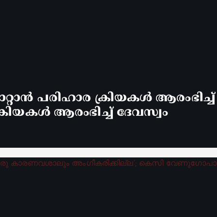
്റാൻ പരിഹാര ക്രിയകൾ ആരംഭിച്ച
രിയകൾ ആരംഭിച്ച് ദേവസ്വം