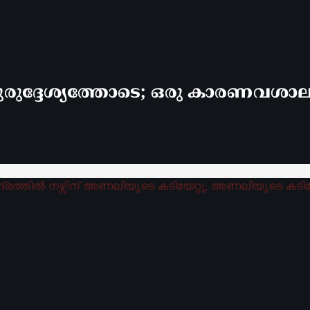
രുദ്ദേശ്യത്തോടെ; ഒരു കാരണവശാലും