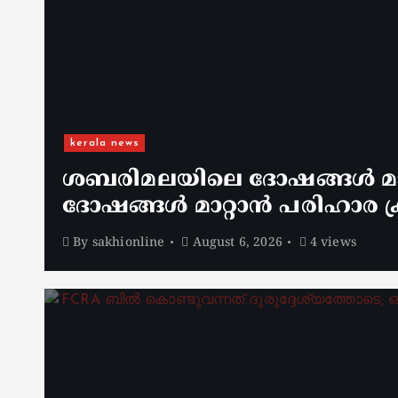
kerala news
ശബരിമലയിലെ ദോഷങ്ങൾ മാറ
ദോഷങ്ങൾ മാറ്റാൻ പരിഹാര ക്
By
sakhionline
August 6, 2026
4 views