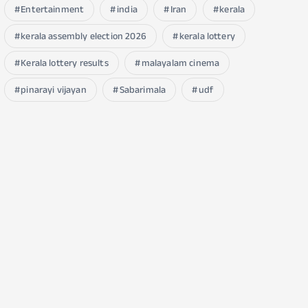
Entertainment
india
Iran
kerala
kerala assembly election 2026
kerala lottery
Kerala lottery results
malayalam cinema
pinarayi vijayan
Sabarimala
udf