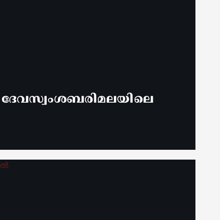
് ദേവസ്വംശബരിമലയിലെ