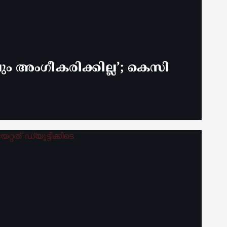
 അം​ഗീകരിക്കില്ല’; കെസി