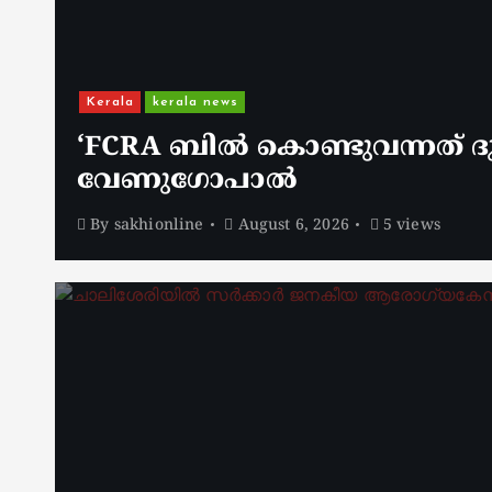
Kerala
kerala news
‘FCRA ബിൽ കൊണ്ടുവന്നത് ദു
വേണു​ഗോപാൽ
By
sakhionline
August 6, 2026
5 views