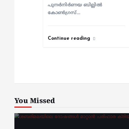
പുനർനിർണയ ബില്ലിൽ
കോൺഗ്രസ്…
Continue reading
You Missed