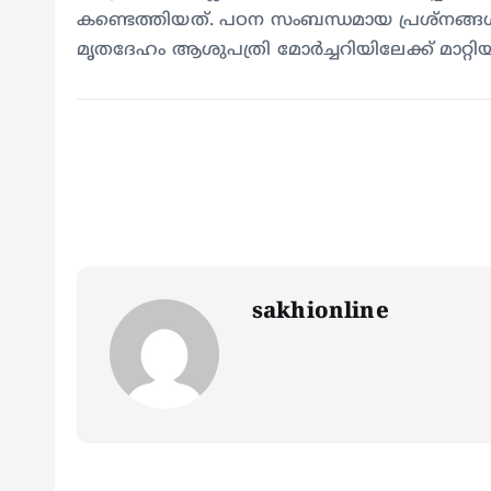
കണ്ടെത്തിയത്. പഠന സംബന്ധമായ പ്രശ്‌നങ്ങള്
മൃതദേഹം ആശുപത്രി മോര്‍ച്ചറിയിലേക്ക് മാറ്റിയിട്
sakhionline