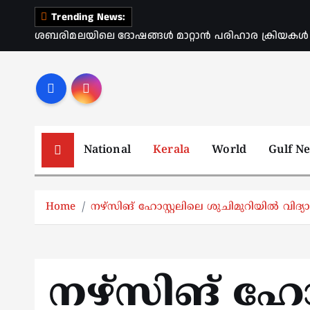
S
Trending News:
k
ശബരിമലയിലെ ദോഷങ്ങൾ മാറ്റാൻ പരിഹാര ക്രിയകൾ ആര
i
p
t
o
c
o
National
Kerala
World
Gulf N
n
t
e
Home
നഴ്‌സിങ് ഹോസ്റ്റലിലെ ശുചിമുറിയില്‍ വിദ്യാര
n
t
നഴ്‌സിങ് ഹോസ