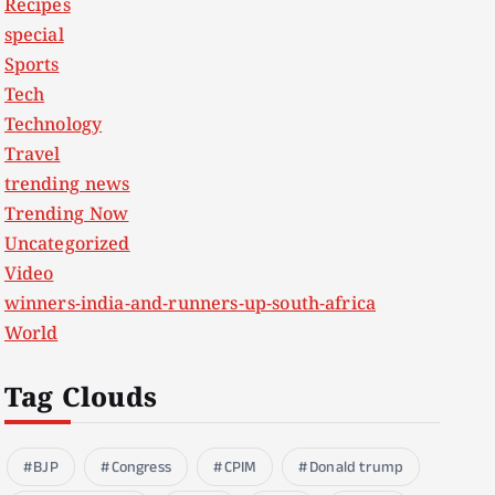
Recipes
special
Sports
Tech
Technology
Travel
trending news
Trending Now
Uncategorized
Video
winners-india-and-runners-up-south-africa
World
Tag Clouds
BJP
Congress
CPIM
Donald trump