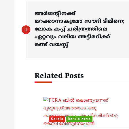
P
അര്‍ജന്റീനക്ക്
o
മറക്കാനാകുമോ സൗദി ടീമിനെ;
ലോക കപ്പ് ചരിത്രത്തിലെ
s
ഏറ്റവും വലിയ അട്ടിമറിക്ക്
രണ്ട് വയസ്സ്
t
n
Related Posts
a
v
i
Kerala
kerala news