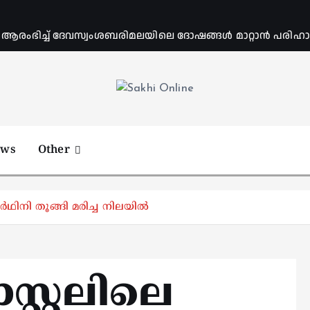
ംഭിച്ച് ദേവസ്വംശബരിമലയിലെ ദോഷങ്ങൾ മാറ്റാൻ പരിഹാര 
Online News Portal
ews
Other
്‍ഥിനി തൂങ്ങി മരിച്ച നിലയില്‍
്റ്റലിലെ