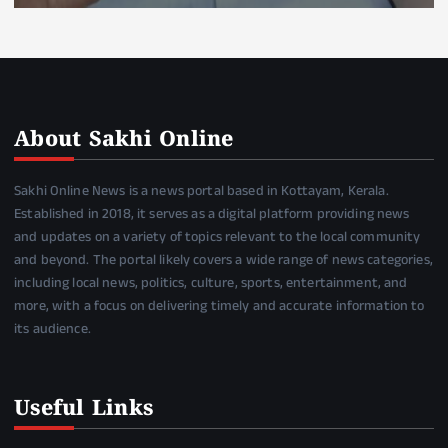
About Sakhi Online
Sakhi Online News is a news portal based in Kottayam, Kerala.
Established in 2018, it serves as a digital platform providing news
and updates on a variety of topics relevant to the local community
and beyond. The portal likely covers a wide range of news categories,
including local news, politics, culture, sports, entertainment, and
more, with a focus on delivering timely and accurate information to
its audience.
Useful Links