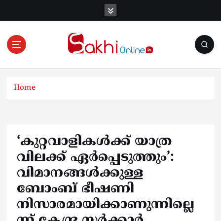
S
k
i
p
t
o
Online News Portal
c
o
Home
n
t
e
n
‘കുറ്റവാളികള്‍ക്ക് യാത്ര
t
വിലക്ക് ഏര്‍പ്പെടുത്തും’:
വിമാനങ്ങള്‍ക്കുള്ള
ബോംബ് ഭീഷണി
നിസാരമായിക്കാണുന്നില്ലെ
ന്ന് കേന്ദ്ര സര്‍ക്കാര്‍