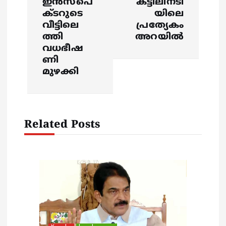
a
ഇൻസ്‌പെ
കട്ടിലിനടി
ക്ടറുടെ
യിലെ
v
വീട്ടിലെ
പ്രത്യേകം
ത്തി
അറയിൽ
i
വധഭീഷ
ണി
g
മുഴക്കി
a
t
Related Posts
i
o
n