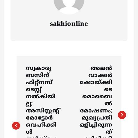
sakhionline
P
സ്വകാര്യ
അലൻ
o
ബസിന്
വാക്കർ
ഫിറ്റ്‌നസ്
ഷോയ്ക്കി
s
ടെസ്റ്റ്
ടെ
നൽകിയി
മൊബൈ
ല്ല;
ൽ
t
അസിസ്റ്റന്റ്
മോഷണം;
മോട്ടോർ
മുഖ്യപ്രതി
n
വെഹിക്കി
ഒളിച്ചിരുന്ന
ൾ
ത്