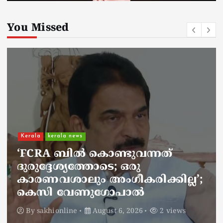
You Missed
Kerala
kerala news
ചാലിശേരിയില്‍ സര്‍ക്കാര്‍
ജനകീയ ആരോഗ്യകേന്ദ്രത്തില്‍
നഴ്സിന് അണലിയുടെ കടിയേറ്റു;
അണലിയുടെ കടിയേറ്റത്
ഡ്യൂട്ടിക്കിടെ
By
sakhionline
August 6, 2026
2 views