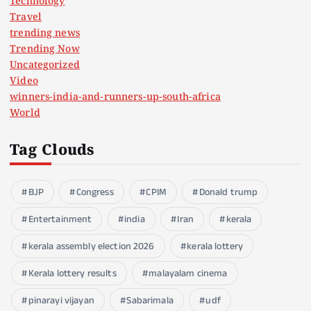
Technology
Travel
trending news
Trending Now
Uncategorized
Video
winners-india-and-runners-up-south-africa
World
Tag Clouds
BJP
Congress
CPIM
Donald trump
Entertainment
india
Iran
kerala
kerala assembly election 2026
kerala lottery
Kerala lottery results
malayalam cinema
pinarayi vijayan
Sabarimala
udf