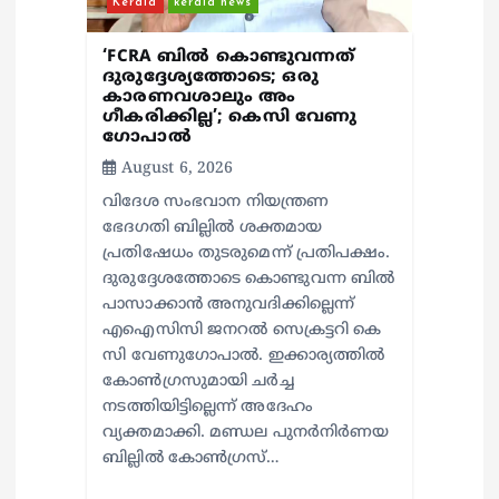
Kerala
kerala news
‘FCRA ബിൽ കൊണ്ടുവന്നത്
ദുരുദ്ദേശ്യത്തോടെ; ഒരു
കാരണവശാലും അം​
ഗീകരിക്കില്ല’; കെസി വേണു​
ഗോപാൽ
August 6, 2026
വിദേശ സംഭവാന നിയന്ത്രണ
ഭേദഗതി ബില്ലിൽ ശക്തമായ
പ്രതിഷേധം തുടരുമെന്ന് പ്രതിപക്ഷം.
ദുരുദ്ദേശത്തോടെ കൊണ്ടുവന്ന ബിൽ
പാസാക്കാൻ അനുവദിക്കില്ലെന്ന്
എഐസിസി ജനറൽ സെക്രട്ടറി കെ
സി വേണുഗോപാൽ. ഇക്കാര്യത്തിൽ
കോൺഗ്രസുമായി ചർച്ച
നടത്തിയിട്ടില്ലെന്ന് അദേഹം
വ്യക്തമാക്കി. മണ്ഡല പുനർനിർണയ
ബില്ലിൽ കോൺഗ്രസ്…