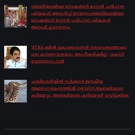
ശബരിമലയിലെ ദോഷങ്ങൾ മാറ്റാൻ പരിഹാര
ക്രിയകൾ ആരംഭിച്ച് ദേവസ്വംശബരിമലയിലെ
ദോഷങ്ങൾ മാറ്റാൻ പരിഹാര ക്രിയകൾ
ആരംഭിച്ച് ദേവസ്വം
by sakhionline
August 6, 2026
‘FCRA ബിൽ കൊണ്ടുവന്നത് ദുരുദ്ദേശ്യത്തോടെ;
ഒരു കാരണവശാലും അം​ഗീകരിക്കില്ല’; കെസി
വേണു​ഗോപാൽ
by sakhionline
August 6, 2026
ചാലിശേരിയില്‍ സര്‍ക്കാര്‍ ജനകീയ
ആരോഗ്യകേന്ദ്രത്തില്‍ നഴ്സിന് അണലിയുടെ
കടിയേറ്റു; അണലിയുടെ കടിയേറ്റത് ഡ്യൂട്ടിക്കിടെ
by sakhionline
August 6, 2026