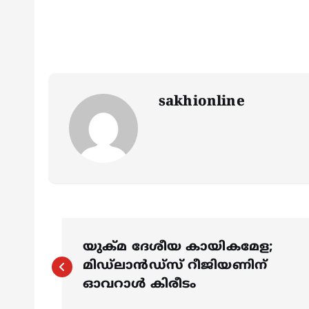
sakhionline
P
യുക്മ ദേശീയ കായികമേള;
o
മിഡ്ലാൻഡ്സ് റീജിയണിന്
ഓവറാൾ കിരീടം