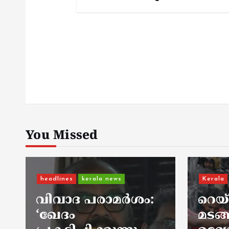
You Missed
Kerala
kerala news
റെയ്ഡ് കഴിഞ്ഞ്
Kerala
മടങ്ങിയ ഇ ഡി