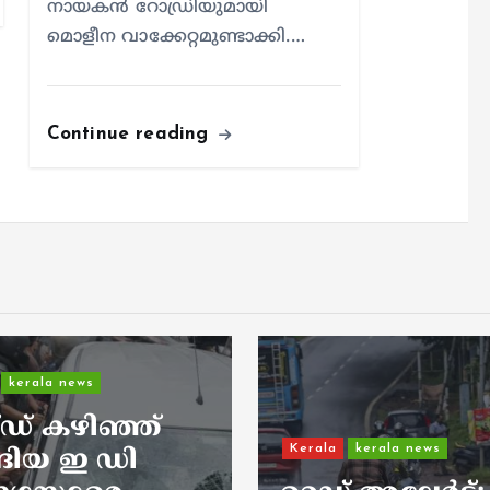
നായകന്‍ റോഡ്രിയുമായി
മൊളീന വാക്കേറ്റമുണ്ടാക്കി.…
Continue reading
National
‘ആറ്
വർഷത്തിനിട
അജ്ഞാതന്റെ
kerala news
ആക്രമണത്ത