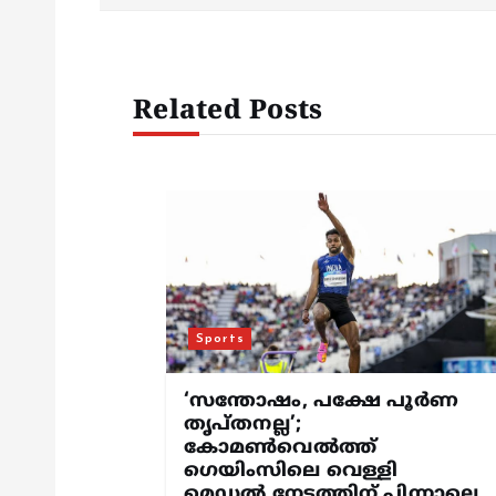
s
t
Related Posts
n
a
v
i
Sports
g
‘സന്തോഷം, പക്ഷേ പൂര്‍ണ
a
തൃപ്തനല്ല’;
കോമണ്‍വെല്‍ത്ത്
ഗെയിംസിലെ വെള്ളി
മെഡല്‍ നേട്ടത്തിന് പിന്നാലെ