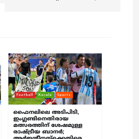
Football
Kerala
Sports
ഫൈനലിലെ അടിപിടി,
ഇംഗ്ലണ്ടിനെതിരായ
മത്സരത്തിന് ശേഷമുള്ള
രാഷ്ട്രീയ ബാനര്‍;
അര്‍ജന്റീനയ്‌ക്കെതിരെ