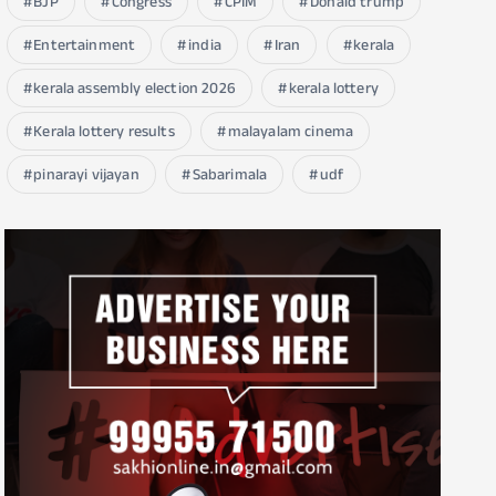
BJP
Congress
CPIM
Donald trump
Entertainment
india
Iran
kerala
kerala assembly election 2026
kerala lottery
Kerala lottery results
malayalam cinema
pinarayi vijayan
Sabarimala
udf