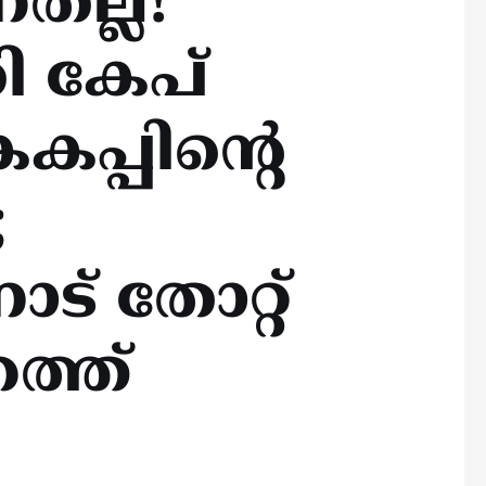
തല്ല!
ി കേപ്
കപ്പിന്റെ
;
ട് തോറ്റ്
റത്ത്