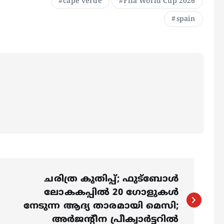
cape verde
Fifa World Cup 2026
spain
ചരിത്ര കുതിപ്പ്; ഫുട്ബോൾ
ലോകകപ്പിൽ 20 ഗോളുകള്‍
നേടുന്ന ആദ്യ താരമായി മെസി;
അര്‍ജന്റീന പ്രീക്വാര്‍ട്ടറില്‍