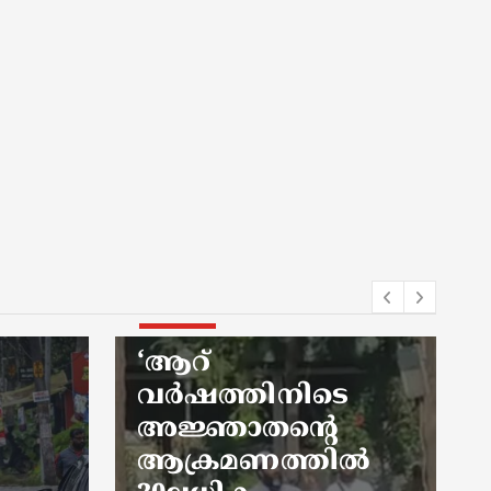
kerala news
Lifestyle
െ
‘വി ഡി സതീശൻ
മുഖ്യമന്ത്രിയായപ്പോ
ിൽ
ൾ മുൻപ്