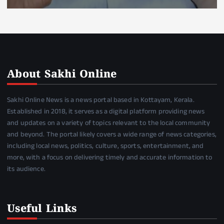
About Sakhi Online
Sakhi Online News is a news portal based in Kottayam, Kerala.
Established in 2018, it serves as a digital platform providing news
and updates on a variety of topics relevant to the local community
and beyond. The portal likely covers a wide range of news categories,
including local news, politics, culture, sports, entertainment, and
more, with a focus on delivering timely and accurate information to
its audience.
Useful Links