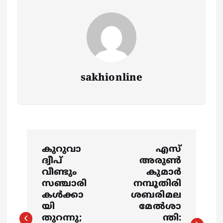
sakhionline
P
കുറുവാ
എസ്
o
ദ്വീപ്
അരുൺ
വീണ്ടും
കുമാർ
s
സഞ്ചാരി
നമ്പൂതിരി
കൾക്കാ
ശബരിമല
യി
മേൽശാ
t
തുറന്നു;
ന്തി: