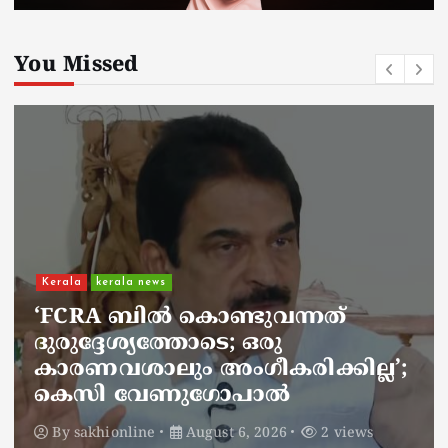
You Missed
Kerala
kerala news
ചാലിശേരിയില്‍ സര്‍ക്കാര്‍
ജനകീയ ആരോഗ്യകേന്ദ്രത്തില്‍
നഴ്സിന് അണലിയുടെ കടിയേറ്റു;
അണലിയുടെ കടിയേറ്റത്
ഡ്യൂട്ടിക്കിടെ
By
sakhionline
August 6, 2026
2 views