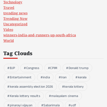
Technology
Travel
trending news
Trending Now
Uncategorized
Video
winners-india-and-runners-up-south-africa
World
Tag Clouds
BJP
Congress
CPIM
Donald trump
Entertainment
india
Iran
kerala
kerala assembly election 2026
kerala lottery
Kerala lottery results
malayalam cinema
pinarayi vijayan
Sabarimala
udf