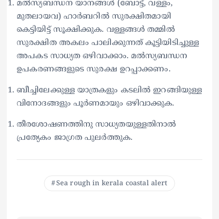
മൽസ്യബന്ധന യാനങ്ങൾ (ബോട്ട്, വള്ളം,
മുതലായവ) ഹാർബറിൽ സുരക്ഷിതമായി
കെട്ടിയിട്ട് സൂക്ഷിക്കുക. വള്ളങ്ങൾ തമ്മിൽ
സുരക്ഷിത അകലം പാലിക്കുന്നത് കൂട്ടിയിടിച്ചുള്ള
അപകട സാധ്യത ഒഴിവാക്കാം. മൽസ്യബന്ധന
ഉപകരണങ്ങളുടെ സുരക്ഷ ഉറപ്പാക്കണം.
ബീച്ചിലേക്കുള്ള യാത്രകളും കടലിൽ ഇറങ്ങിയുള്ള
വിനോദങ്ങളും പൂർണമായും ഒഴിവാക്കുക.
തീരശോഷണത്തിനു സാധ്യതയുള്ളതിനാൽ
പ്രത്യേകം ജാഗ്രത പുലർത്തുക.
Sea rough in kerala coastal alert