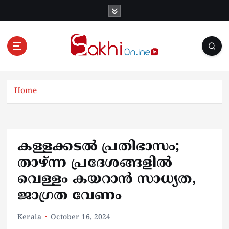
S
k
i
p
t
o
Online News Portal
c
o
Home
n
t
e
n
കള്ളക്കടൽ പ്രതിഭാസം;
t
താഴ്ന്ന പ്രദേശങ്ങളിൽ
വെള്ളം കയറാൻ സാധ്യത,
ജാഗ്രത വേണം
Kerala
October 16, 2024