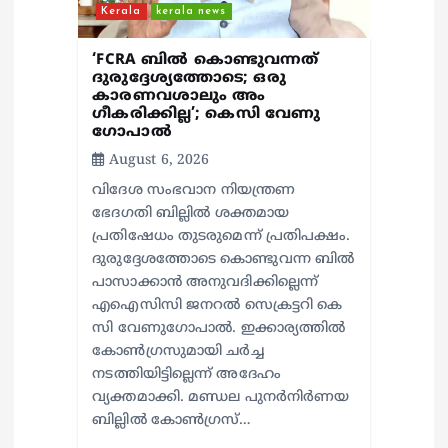
n
Kerala
kerala news
‘FCRA ബിൽ കൊണ്ടുവന്നത്
ദുരുദ്ദേശ്യത്തോടെ; ഒരു
കാരണവശാലും അം​
ഗീകരിക്കില്ല’; കെസി വേണു​
ഗോപാൽ
August 6, 2026
വിദേശ സംഭവാന നിയന്ത്രണ
ഭേദഗതി ബില്ലിൽ ശക്തമായ
പ്രതിഷേധം തുടരുമെന്ന് പ്രതിപക്ഷം.
ദുരുദ്ദേശത്തോടെ കൊണ്ടുവന്ന ബിൽ
പാസാക്കാൻ അനുവദിക്കില്ലെന്ന്
എഐസിസി ജനറൽ സെക്രട്ടറി കെ
സി വേണുഗോപാൽ. ഇക്കാര്യത്തിൽ
കോൺഗ്രസുമായി ചർച്ച
നടത്തിയിട്ടില്ലെന്ന് അദേഹം
വ്യക്തമാക്കി. മണ്ഡല പുനർനിർണയ
ബില്ലിൽ കോൺഗ്രസ്…