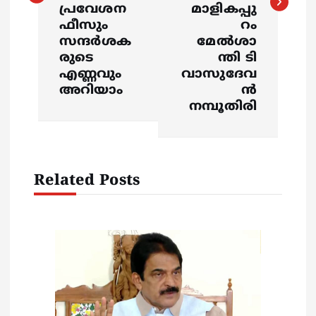
പ്രവേശന
മാളികപ്പു
n
ഫീസും
റം
സന്ദർശക
മേൽശാ
a
രുടെ
ന്തി ടി
എണ്ണവും
വാസുദേവ
v
അറിയാം
ൻ
നമ്പൂതിരി
i
g
Related Posts
a
t
i
o