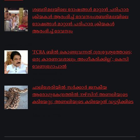
ശബരിമലയിലെ ദോഷങ്ങൾ മാറ്റാൻ പരിഹാര
ക്രിയകൾ ആരംഭിച്ച് ദേവസ്വംശബരിമലയിലെ
ദോഷങ്ങൾ മാറ്റാൻ പരിഹാര ക്രിയകൾ
ആരംഭിച്ച് ദേവസ്വം
by sakhionline
August 6, 2026
‘FCRA ബിൽ കൊണ്ടുവന്നത് ദുരുദ്ദേശ്യത്തോടെ;
ഒരു കാരണവശാലും അം​ഗീകരിക്കില്ല’; കെസി
വേണു​ഗോപാൽ
by sakhionline
August 6, 2026
ചാലിശേരിയില്‍ സര്‍ക്കാര്‍ ജനകീയ
ആരോഗ്യകേന്ദ്രത്തില്‍ നഴ്സിന് അണലിയുടെ
കടിയേറ്റു; അണലിയുടെ കടിയേറ്റത് ഡ്യൂട്ടിക്കിടെ
by sakhionline
August 6, 2026