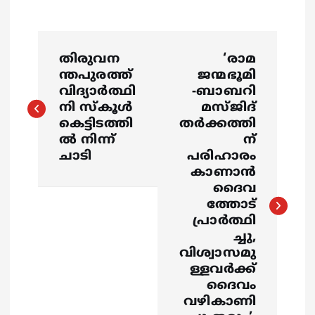
P
തിരുവന
‘രാമ
o
ന്തപുരത്ത്
ജന്മഭൂമി
വിദ്യാർത്ഥി
-ബാബറി
s
നി സ്കൂൾ
മസ്ജിദ്
കെട്ടിടത്തി
തര്‍ക്കത്തി
ൽ നിന്ന്
ന്
t
ചാടി
പരിഹാരം
കാണാന്‍
n
ദൈവ
ത്തോട്
a
പ്രാര്‍ത്ഥി
ച്ചു,
v
വിശ്വാസമു
ള്ളവര്‍ക്ക്
i
ദൈവം
വഴികാണി