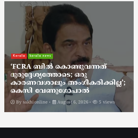
Kerala
kerala news
ചാലിശേരിയില്‍ സര്‍ക്കാര്‍
ജനകീയ ആരോഗ്യകേന്ദ്രത്തില്‍
നഴ്സിന് അണലിയുടെ കടിയേറ്റു;
അണലിയുടെ കടിയേറ്റത്
ഡ്യൂട്ടിക്കിടെ
By
sakhionline
August 6, 2026
5 views