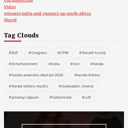
Uncategorized
Video
winners-india-and-runners-up-south-africa
World
Tag Clouds
BJP
Congress
CPIM
Donald trump
Entertainment
india
Iran
kerala
kerala assembly election 2026
kerala lottery
Kerala lottery results
malayalam cinema
pinarayi vijayan
Sabarimala
udf