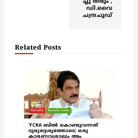
g
ച്ചു തരും’,
ഡി.വൈ
a
ചന്ദ്രചൂഡ്
t
i
Related Posts
o
n
Kerala
kerala news
‘FCRA ബിൽ കൊണ്ടുവന്നത്
ദുരുദ്ദേശ്യത്തോടെ; ഒരു
കാരണവശാലും അം​