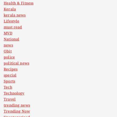
Health & Fitness
Kerala
kerala news
Lifestyle
must read
MVD
National
news
Obit
police
political news
Recipes
special
Sports
Tech
Technology
Travel
trending news
Trending Now