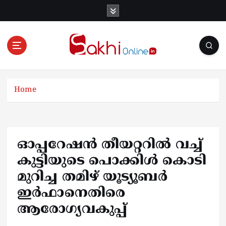
S
k
i
p
t
o
Online News Portal
c
o
Home
n
t
e
n
ഓപ്പറേഷന്‍ തീയറ്ററില്‍ വച്ച്
t
കുട്ടിയുടെ പൊക്കിള്‍ കൊടി
മുറിച്ച തമിഴ് യൂട്യൂബര്‍
ഇര്‍ഫാനെതിരെ
ആരോഗ്യവകുപ്പ്