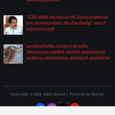
by sakhionline
August 6, 2026
‘FCRA ബിൽ കൊണ്ടുവന്നത് ദുരുദ്ദേശ്യത്തോടെ;
ഒരു കാരണവശാലും അം​ഗീകരിക്കില്ല’; കെസി
വേണു​ഗോപാൽ
by sakhionline
August 6, 2026
ചാലിശേരിയില്‍ സര്‍ക്കാര്‍ ജനകീയ
ആരോഗ്യകേന്ദ്രത്തില്‍ നഴ്സിന് അണലിയുടെ
കടിയേറ്റു; അണലിയുടെ കടിയേറ്റത് ഡ്യൂട്ടിക്കിടെ
by sakhionline
August 6, 2026
Copyright © 2026 Sakhi Online | Powered by Mango