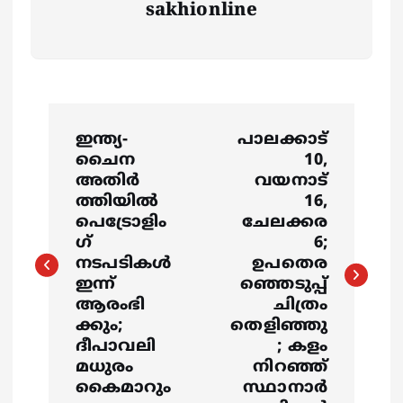
sakhionline
P
ഇന്ത്യ-
പാലക്കാട്
o
ചൈന
10,
അതിർ
വയനാട്
s
ത്തിയിൽ
16,
പെട്രോളിം
ചേലക്കര
ഗ്
6;
t
നടപടികൾ
ഉപതെര
ഇന്ന്
ഞ്ഞെടുപ്പ്
n
ആരംഭി
ചിത്രം
ക്കും;
തെളിഞ്ഞു
a
ദീപാവലി
; കളം
മധുരം
നിറ‍ഞ്ഞ്
v
കൈമാറും
സ്ഥാനാർ