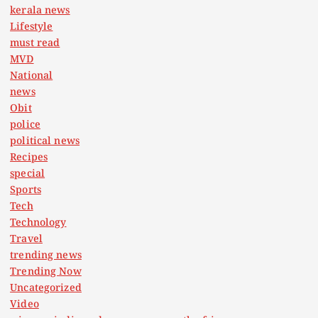
kerala news
Lifestyle
must read
MVD
National
news
Obit
police
political news
Recipes
special
Sports
Tech
Technology
Travel
trending news
Trending Now
Uncategorized
Video