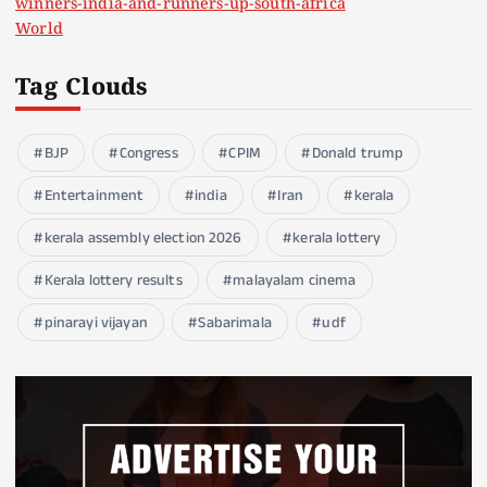
winners-india-and-runners-up-south-africa
World
Tag Clouds
BJP
Congress
CPIM
Donald trump
Entertainment
india
Iran
kerala
kerala assembly election 2026
kerala lottery
Kerala lottery results
malayalam cinema
pinarayi vijayan
Sabarimala
udf