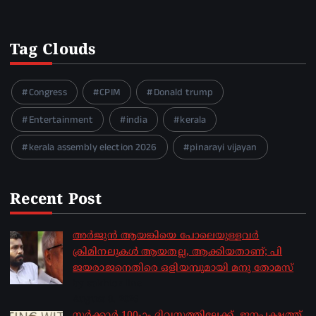
Tag Clouds
Congress
CPIM
Donald trump
Entertainment
india
kerala
kerala assembly election 2026
pinarayi vijayan
Recent Post
അർജുൻ ആയങ്കിയെ പോലെയുള്ളവർ
ക്രിമിനലുകൾ ആയതല്ല, ആക്കിയതാണ്; പി
ജയരാജനെതിരെ ഒളിയമ്പുമായി മനു തോമസ്
by sakhionline
August 8, 2026
സർക്കാർ 100-ാം ദിവസത്തിലേക്ക്, ജനപക്ഷത്ത്