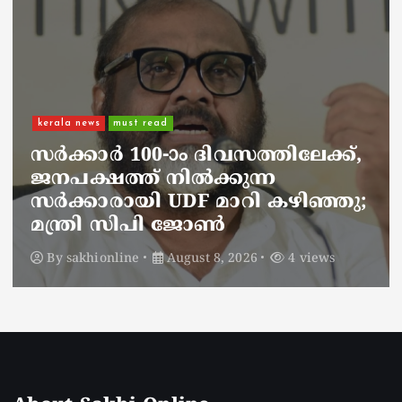
kerala news
must read
നാടെങ്ങും പൊലീസ് തിരയുന്നു,
ചായകുടിക്കാൻ എടപ്പാളിലെത്തി
അർജുൻ ആയങ്കി;
സഞ്ചരിക്കുന്നത് വാഹനങ്ങൾ
മാറ്റി
By
sakhionline
August 8, 2026
6 views