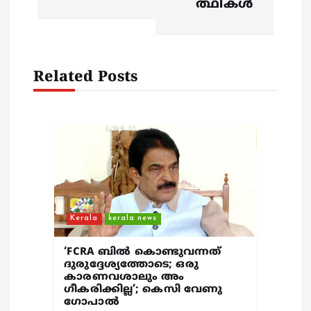
ത്ഥികൾ
i
g
Related Posts
a
t
i
o
n
Kerala
kerala news
‘FCRA ബിൽ കൊണ്ടുവന്നത്
ദുരുദ്ദേശ്യത്തോടെ; ഒരു
കാരണവശാലും അം​
ഗീകരിക്കില്ല’; കെസി വേണു​
ഗോപാൽ