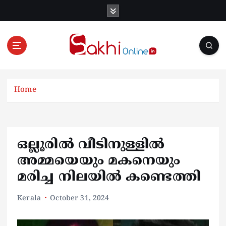
S
k
i
p
t
o
Online News Portal
c
o
Home
n
t
e
n
ഒല്ലൂരില്‍ വീടിനുള്ളിൽ
t
അമ്മയെയും മകനെയും
മരിച്ച നിലയിൽ കണ്ടെത്തി
Kerala
October 31, 2024