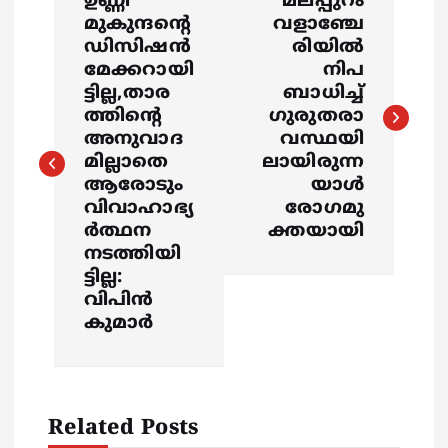
ഉണ്ണി
മലപ്പുറം
o
മുകുന്ദന്റെ
വളാഞ്ചേ
ഡിസിഷന്‍
രിയില്‍
s
മേക്കറായി
നിപ
ട്ടില്ല,താര
ബാധിച്ച്
ത്തിന്റെ
ഗുരുതരാ
t
അനുവാദ
വസ്ഥയി
മില്ലാതെ
ലായിരുന്ന
n
ആരോടും
യാള്‍
വിവാഹാഭ്യ
രോഗമു
a
ര്‍ത്ഥന
ക്തയായി
നടത്തിയി
v
ട്ടില്ല:
വിപിന്‍
i
കുമാര്‍
g
a
Related Posts