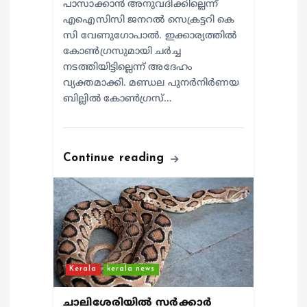
പാസാക്കാൻ അനുവദിക്കില്ലെന്ന്
എഐസിസി ജനറൽ സെക്രട്ടറി കെ
സി വേണുഗോപാൽ. ഇക്കാര്യത്തിൽ
കോൺഗ്രസുമായി ചർച്ച
നടത്തിയിട്ടില്ലെന്ന് അദേഹം
വ്യക്തമാക്കി. മണ്ഡല പുനർനിർണയ
ബില്ലിൽ കോൺഗ്രസ്…
Continue reading
Kerala
kerala news
ചാലിശേരിയില്‍ സര്‍ക്കാര്‍