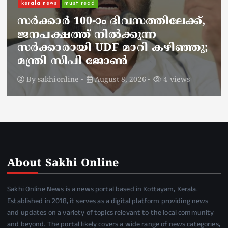
നാടെങ്ങും പൊലീസ് തിരയുന്നു,
ചായകുടിക്കാൻ എടപ്പാളിലെത്തി
അർജുൻ ആയങ്കി;
സഞ്ചരിക്കുന്നത് വാഹനങ്ങൾ
മാറ്റി
By
sakhionline
August 8, 2026
6 views
About Sakhi Online
Sakhi Online News is a news portal based in Kottayam, Kerala.
Established in 2018, it serves as a digital platform providing news
and updates on a variety of topics relevant to the local community
and beyond. The portal likely covers a wide range of news categories,