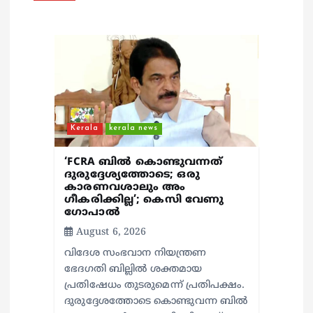
t
i
o
n
Kerala
kerala news
‘FCRA ബിൽ കൊണ്ടുവന്നത്
ദുരുദ്ദേശ്യത്തോടെ; ഒരു
കാരണവശാലും അം​
ഗീകരിക്കില്ല’; കെസി വേണു​
ഗോപാൽ
August 6, 2026
വിദേശ സംഭവാന നിയന്ത്രണ
ഭേദഗതി ബില്ലിൽ ശക്തമായ
പ്രതിഷേധം തുടരുമെന്ന് പ്രതിപക്ഷം.
ദുരുദ്ദേശത്തോടെ കൊണ്ടുവന്ന ബിൽ