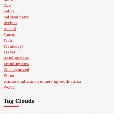
Obit
police
political news
Recipes
special
Sports
Tech
Technology
Travel
trending news
Trending Now
Uncategorized
Video
winners-india-and-runners-up-south-africa
World
Tag Clouds