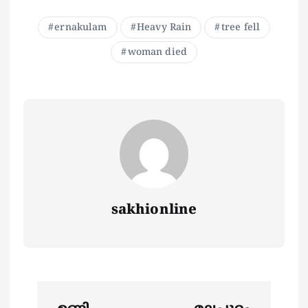
ernakulam
Heavy Rain
tree fell
woman died
sakhionline
P