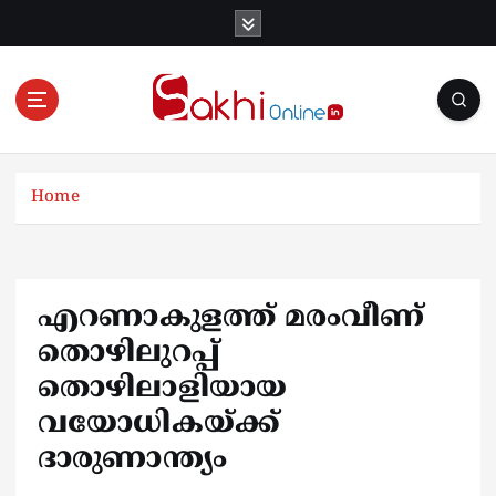
S
k
i
p
t
o
Online News Portal
c
o
Home
n
t
e
n
എറണാകുളത്ത് മരംവീണ്
t
തൊഴിലുറപ്പ്
തൊഴിലാളിയായ
വയോധികയ്ക്ക്
ദാരുണാന്ത്യം