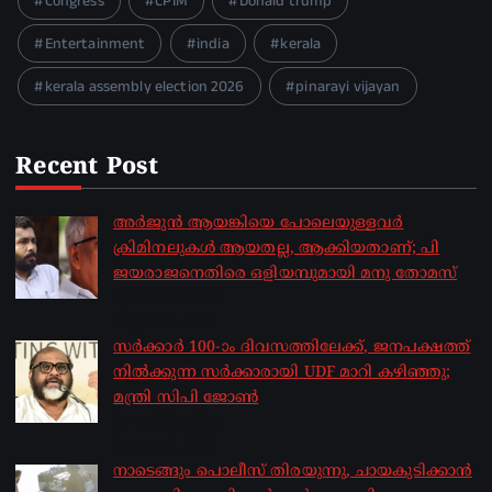
Congress
CPIM
Donald trump
Entertainment
india
kerala
kerala assembly election 2026
pinarayi vijayan
Recent Post
അർജുൻ ആയങ്കിയെ പോലെയുള്ളവർ
ക്രിമിനലുകൾ ആയതല്ല, ആക്കിയതാണ്; പി
ജയരാജനെതിരെ ഒളിയമ്പുമായി മനു തോമസ്
by sakhionline
August 8, 2026
സർക്കാർ 100-ാം ദിവസത്തിലേക്ക്, ജനപക്ഷത്ത്
നിൽക്കുന്ന സർക്കാരായി UDF മാറി കഴിഞ്ഞു;
മന്ത്രി സിപി ജോൺ
by sakhionline
August 8, 2026
നാടെങ്ങും പൊലീസ് തിരയുന്നു, ചായകുടിക്കാൻ