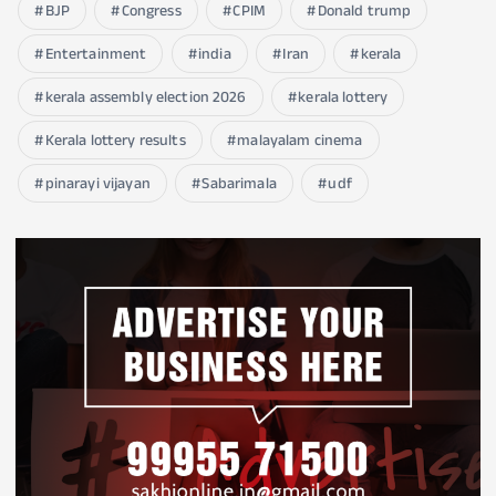
BJP
Congress
CPIM
Donald trump
Entertainment
india
Iran
kerala
kerala assembly election 2026
kerala lottery
Kerala lottery results
malayalam cinema
pinarayi vijayan
Sabarimala
udf