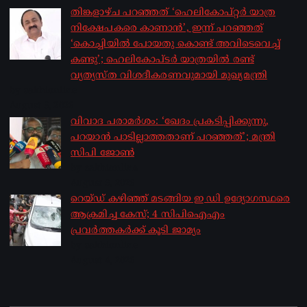
തിങ്കളാഴ്ച പറഞ്ഞത് ‘ഹെലികോപ്റ്റർ യാത്ര
നിക്ഷേപകരെ കാണാൻ’, ഇന്ന് പറഞ്ഞത്
‘കൊച്ചിയിൽ പോയതു കൊണ്ട് അവിടെവെച്ച്
കണ്ടു’; ഹെലികോപ്ടർ യാത്രയിൽ രണ്ട്
വ്യത്യസ്ത വിശദീകരണവുമായി മുഖ്യമന്ത്രി
by sakhionline
August 5, 2026
വിവാദ പരാമർശം: ‘ഖേദം പ്രകടിപ്പിക്കുന്നു,
പറയാൻ പാടില്ലാത്തതാണ് പറഞ്ഞത്’; മന്ത്രി
സിപി ജോൺ
by sakhionline
August 5, 2026
റെയ്ഡ് കഴിഞ്ഞ് മടങ്ങിയ ഇ ഡി ഉദ്യോഗസ്ഥരെ
ആക്രമിച്ച കേസ്; 4 സിപിഐഎം
പ്രവർത്തകർക്ക് കൂടി ജാമ്യം
by sakhionline
August 4, 2026