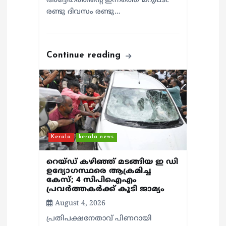
അദ്ദേഹത്തിന്റെ ഇന്നത്തെ മറുപടി.
രണ്ടു ദിവസം രണ്ടു…
Continue reading
Kerala
kerala news
റെയ്ഡ് കഴിഞ്ഞ് മടങ്ങിയ ഇ ഡി
ഉദ്യോഗസ്ഥരെ ആക്രമിച്ച
കേസ്; 4 സിപിഐഎം
പ്രവർത്തകർക്ക് കൂടി ജാമ്യം
August 4, 2026
പ്രതിപക്ഷനേതാവ് പിണറായി