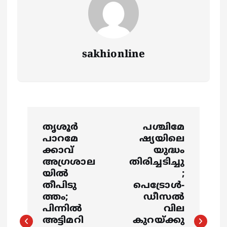
sakhionline
P
തൃശൂർ
പശ്ചിമേ
o
പാറമേ
ഷ്യയിലെ
ക്കാവ്
യുദ്ധം
s
അഗ്രശാല
തിരിച്ചടിച്ചു
യിൽ
;
തീപിടു
പെട്രോൾ-
t
ത്തം;
ഡീസൽ
പിന്നിൽ
വില
n
അട്ടിമറി
കുറയ്ക്കു