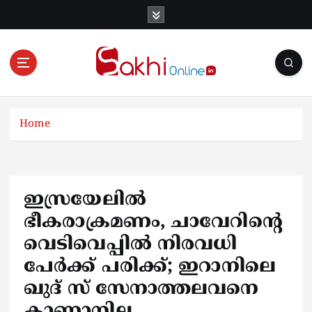
S
k
i
p
t
o
Online News Portal
c
o
Home
n
t
e
n
ഇസ്രയേലിൽ
t
ഭീകരാക്രമണം, ചാവേറിൻ്റെ
വെടിവെപ്പിൽ നിരവധി
പേർക്ക് പരിക്ക്; ഇറാനിലെ
ഖുദ് സ് സേനാത്തലവനെ
കാണാനില്ല