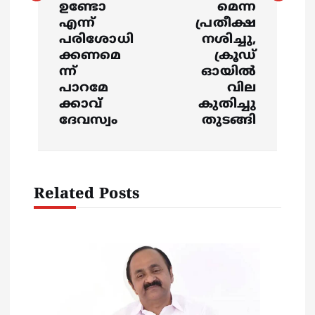
ഉണ്ടോ
മെന്ന
a
എന്ന്
പ്രതീക്ഷ
പരിശോധി
നശിച്ചു,
v
ക്കണമെ
ക്രൂഡ്
ന്ന്
ഓയിൽ
i
പാറമേ
വില
ക്കാവ്
കുതിച്ചു
g
ദേവസ്വം
തുടങ്ങി
a
t
Related Posts
i
o
n