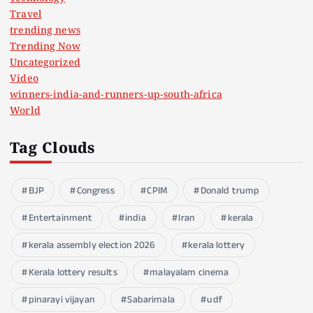
Travel
trending news
Trending Now
Uncategorized
Video
winners-india-and-runners-up-south-africa
World
Tag Clouds
BJP
Congress
CPIM
Donald trump
Entertainment
india
Iran
kerala
kerala assembly election 2026
kerala lottery
Kerala lottery results
malayalam cinema
pinarayi vijayan
Sabarimala
udf