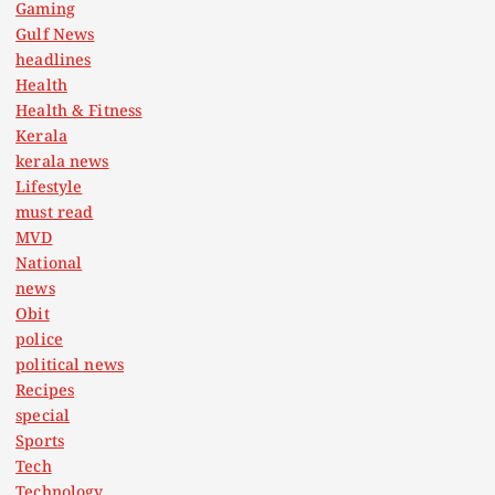
Gaming
Gulf News
headlines
Health
Health & Fitness
Kerala
kerala news
Lifestyle
must read
MVD
National
news
Obit
police
political news
Recipes
special
Sports
Tech
Technology