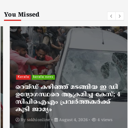
You Missed
Kerala
kerala news
റെയ്ഡ് കഴിഞ്ഞ് മടങ്ങിയ ഇ ഡി
ഉദ്യോഗസ്ഥരെ ആക്രമിച്ച കേസ്; 4
സിപിഐഎം പ്രവർത്തകർക്ക്
കൂടി ജാമ്യം
By
sakhionline
August 4, 2026
4 views