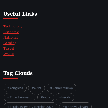
Useful Links
Technology
Economy
National
Gaming
Travel
World
Tag Clouds
Congress
CPIM
Donald trump
Entertainment
india
kerala
kerala assembly election 2026
pinarayi vijayan