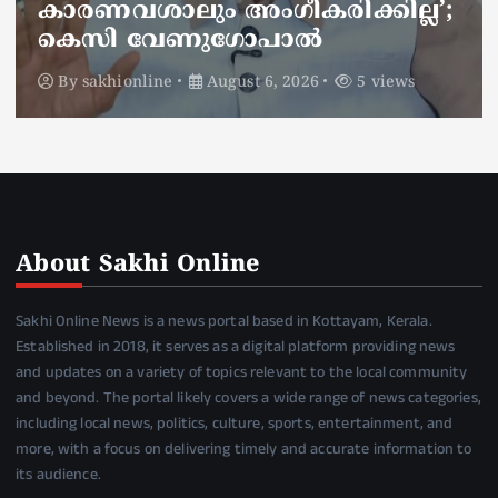
അണലിയുടെ കടിയേറ്റത്
ഡ്യൂട്ടിക്കിടെ
By
sakhionline
August 6, 2026
5 views
About Sakhi Online
Sakhi Online News is a news portal based in Kottayam, Kerala.
Established in 2018, it serves as a digital platform providing news
and updates on a variety of topics relevant to the local community
and beyond. The portal likely covers a wide range of news categories,
including local news, politics, culture, sports, entertainment, and
more, with a focus on delivering timely and accurate information to
its audience.