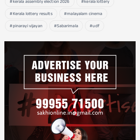
kerala assembly election 2026
kerala lottery
Kerala lottery results
malayalam cinema
pinarayi vijayan
Sabarimala
udf