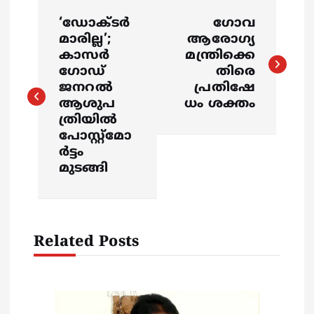
P
‘ഡോക്ടർ
ഗോവ
o
മാരില്ല’;
ആരോഗ്യ
കാസർ
മന്ത്രിക്കെ
s
ഗോഡ്
തിരെ
ജനറൽ
പ്രതിഷേ
ആശുപ
ധം ശക്തം
t
ത്രിയിൽ
പോസ്റ്റ്മോ
n
ർട്ടം
മുടങ്ങി
a
v
Related Posts
i
g