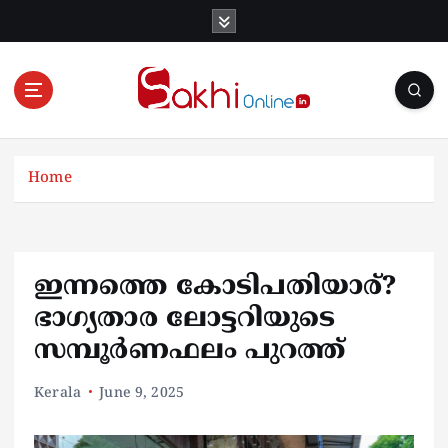
S
k
i
p
t
o
Online News Portal
c
o
Home
n
t
e
n
ഇന്നത്തെ കോടിപതിയാര്?
t
ഭാഗ്യതാര ലോട്ടറിയുടെ
സമ്പൂര്‍ണഫലം പുറത്ത്
Kerala
June 9, 2025