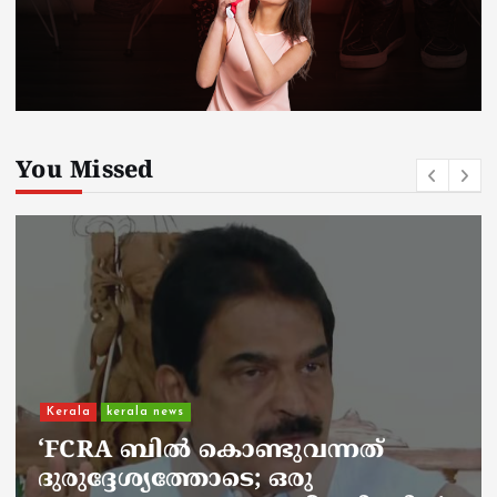
You Missed
Kerala
kerala news
ചാലിശേരിയില്‍ സര്‍ക്കാര്‍
ജനകീയ ആരോഗ്യകേന്ദ്രത്തില്‍
നഴ്സിന് അണലിയുടെ കടിയേറ്റു;