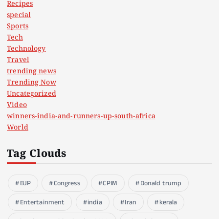
Recipes
special
Sports
Tech
Technology
Travel
trending news
Trending Now
Uncategorized
Video
winners-india-and-runners-up-south-africa
World
Tag Clouds
BJP
Congress
CPIM
Donald trump
Entertainment
india
Iran
kerala