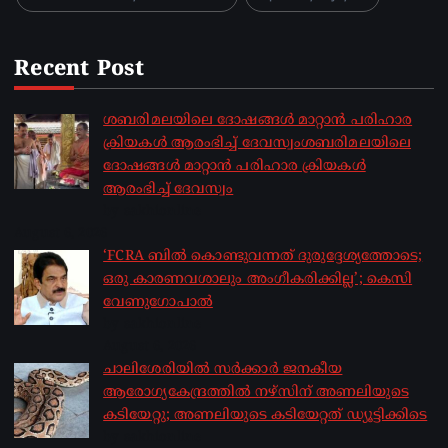
Recent Post
ശബരിമലയിലെ ദോഷങ്ങൾ മാറ്റാൻ പരിഹാര
ക്രിയകൾ ആരംഭിച്ച് ദേവസ്വംശബരിമലയിലെ
ദോഷങ്ങൾ മാറ്റാൻ പരിഹാര ക്രിയകൾ
ആരംഭിച്ച് ദേവസ്വം
by sakhionline
August 6, 2026
‘FCRA ബിൽ കൊണ്ടുവന്നത് ദുരുദ്ദേശ്യത്തോടെ;
ഒരു കാരണവശാലും അം​ഗീകരിക്കില്ല’; കെസി
വേണു​ഗോപാൽ
by sakhionline
August 6, 2026
ചാലിശേരിയില്‍ സര്‍ക്കാര്‍ ജനകീയ
ആരോഗ്യകേന്ദ്രത്തില്‍ നഴ്സിന് അണലിയുടെ
കടിയേറ്റു; അണലിയുടെ കടിയേറ്റത് ഡ്യൂട്ടിക്കിടെ
by sakhionline