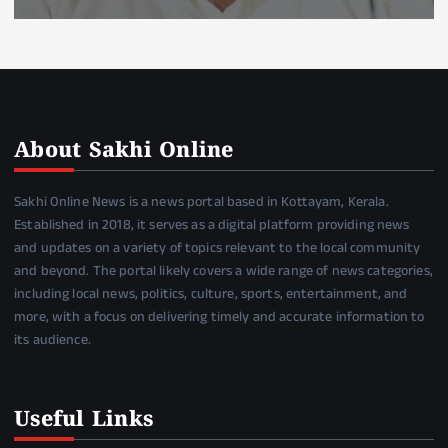
About Sakhi Online
Sakhi Online News is a news portal based in Kottayam, Kerala.
Established in 2018, it serves as a digital platform providing news
and updates on a variety of topics relevant to the local community
and beyond. The portal likely covers a wide range of news categories,
including local news, politics, culture, sports, entertainment, and
more, with a focus on delivering timely and accurate information to
its audience.
Useful Links