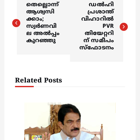
തെല്ലൊന്ന്
ഡൽഹി
o
ആശ്വസി
പ്രശാന്ത്
ക്കാം;
വിഹാറിൽ
s
സ്വര്‍ണവി
PVR
ല അല്‍പ്പം
തിയേറ്ററി
കുറഞ്ഞു
ന് സമീപം
t
സ്ഫോടനം
n
a
Related Posts
v
i
g
a