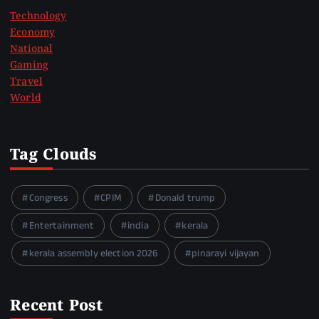
Technology
Economy
National
Gaming
Travel
World
Tag Clouds
Congress
CPIM
Donald trump
Entertainment
india
kerala
kerala assembly election 2026
pinarayi vijayan
Recent Post