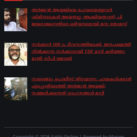
അർജുൻ ആയങ്കിയെ പോലെയുള്ളവർ
ക്രിമിനലുകൾ ആയതല്ല, ആക്കിയതാണ്; പി
ജയരാജനെതിരെ ഒളിയമ്പുമായി മനു തോമസ്
by sakhionline
August 8, 2026
സർക്കാർ 100-ാം ദിവസത്തിലേക്ക്, ജനപക്ഷത്ത്
നിൽക്കുന്ന സർക്കാരായി UDF മാറി കഴിഞ്ഞു;
മന്ത്രി സിപി ജോൺ
by sakhionline
August 8, 2026
നാടെങ്ങും പൊലീസ് തിരയുന്നു, ചായകുടിക്കാൻ
എടപ്പാളിലെത്തി അർജുൻ ആയങ്കി;
സഞ്ചരിക്കുന്നത് വാഹനങ്ങൾ മാറ്റി
by sakhionline
August 8, 2026