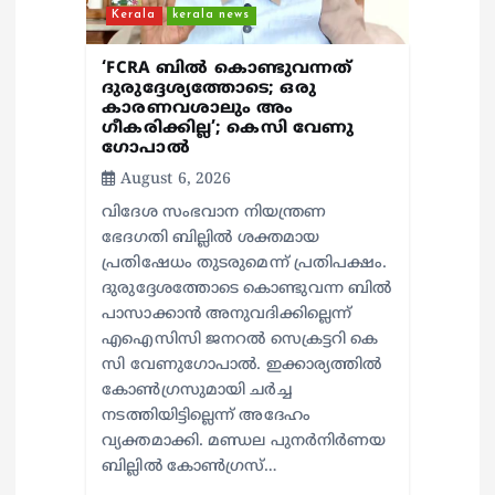
Kerala
kerala news
t
‘FCRA ബിൽ കൊണ്ടുവന്നത്
i
ദുരുദ്ദേശ്യത്തോടെ; ഒരു
കാരണവശാലും അം​
ഗീകരിക്കില്ല’; കെസി വേണു​
o
ഗോപാൽ
August 6, 2026
n
വിദേശ സംഭവാന നിയന്ത്രണ
ഭേദഗതി ബില്ലിൽ ശക്തമായ
പ്രതിഷേധം തുടരുമെന്ന് പ്രതിപക്ഷം.
ദുരുദ്ദേശത്തോടെ കൊണ്ടുവന്ന ബിൽ
പാസാക്കാൻ അനുവദിക്കില്ലെന്ന്
എഐസിസി ജനറൽ സെക്രട്ടറി കെ
സി വേണുഗോപാൽ. ഇക്കാര്യത്തിൽ
കോൺഗ്രസുമായി ചർച്ച
നടത്തിയിട്ടില്ലെന്ന് അദേഹം
വ്യക്തമാക്കി. മണ്ഡല പുനർനിർണയ
ബില്ലിൽ കോൺഗ്രസ്…