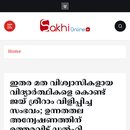
S
k
i
p
t
o
Online News Portal
c
o
Home
n
t
e
n
ഇതര മത വിശ്വാസികളായ
t
വിദ്യാര്‍ത്ഥികളെ കൊണ്ട്
ജയ് ശ്രീറാം വിളിപ്പിച്ച
സംഭവം; ഉന്നതതല
അന്വേഷണത്തിന്
ഉത്തരവിട്ട് ഡല്‍ഹി