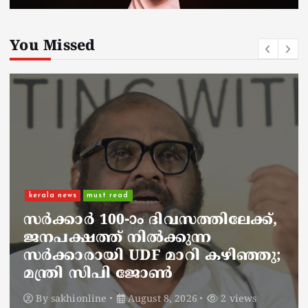
You Missed
kerala news
must read
നാടെങ്ങും പൊലീസ് തിരയുന്നു,
ചായകുടിക്കാൻ എടപ്പാളിലെത്തി
അർജുൻ ആയങ്കി;
സഞ്ചരിക്കുന്നത് വാഹനങ്ങൾ
മാറ്റി
By
sakhionline
August 8, 2026
3 views