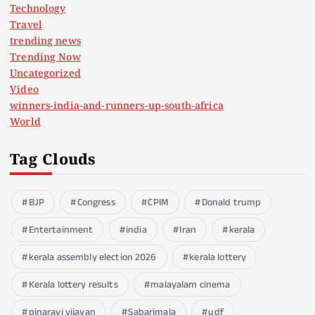
Technology
Travel
trending news
Trending Now
Uncategorized
Video
winners-india-and-runners-up-south-africa
World
Tag Clouds
BJP
Congress
CPIM
Donald trump
Entertainment
india
Iran
kerala
kerala assembly election 2026
kerala lottery
Kerala lottery results
malayalam cinema
pinarayi vijayan
Sabarimala
udf