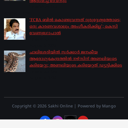
ആരംഭിച്ച് ദേവസ്വം
by sakhionline
August 6, 2026
‘FCRA ബിൽ കൊണ്ടുവന്നത് ദുരുദ്ദേശ്യത്തോടെ;
ഒരു കാരണവശാലും അം​ഗീകരിക്കില്ല’; കെസി
വേണു​ഗോപാൽ
by sakhionline
August 6, 2026
ചാലിശേരിയില്‍ സര്‍ക്കാര്‍ ജനകീയ
ആരോഗ്യകേന്ദ്രത്തില്‍ നഴ്സിന് അണലിയുടെ
കടിയേറ്റു; അണലിയുടെ കടിയേറ്റത് ഡ്യൂട്ടിക്കിടെ
by sakhionline
August 6, 2026
Copyright © 2026 Sakhi Online | Powered by Mango