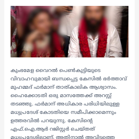
കുംഭമേള വൈറൽ പെൺകുട്ടിയുടെ
വിവാഹവുമായി ബന്ധപ്പെട്ട കേസിൽ ഭർത്താവ്
മുഹമ്മദ് ഫർമാന് താത്കാലിക ആശ്വാസം.
ഹൈക്കോടതി ഒരു മാസത്തേക്ക് അറസ്റ്റ്
തടഞ്ഞു. ഫർമാന് അധികാര പരിധിയിലുള്ള
മധ്യപ്രദേശ് കോടതിയെ സമീപിക്കാമെന്നും
ഉത്തരവിൽ പറയുന്നു. കേസിൻ്റെ
എഫ്.ഐ.ആർ റജിസ്റ്റർ ചെയ്തത്
മധ്യപ്രദേശിലാണ്. അതിനാൽ അവിടത്തെ