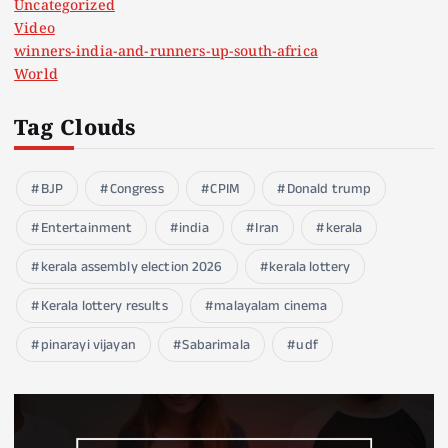
Uncategorized
Video
winners-india-and-runners-up-south-africa
World
Tag Clouds
BJP
Congress
CPIM
Donald trump
Entertainment
india
Iran
kerala
kerala assembly election 2026
kerala lottery
Kerala lottery results
malayalam cinema
pinarayi vijayan
Sabarimala
udf