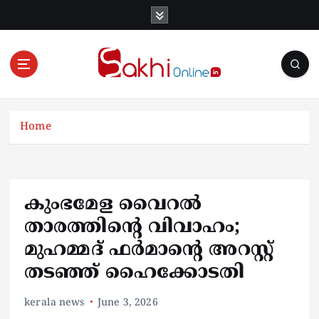
S
k
i
p
t
o
Online News Portal
c
o
Home
n
t
e
n
കുംഭമേള വൈറൽ
t
താരത്തിന്റെ വിവാഹം;
മുഹമ്മദ് ഫർമാന്റെ അറസ്റ്റ്
തടഞ്ഞ് ഹൈക്കോടതി
kerala news
June 3, 2026