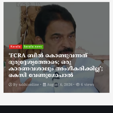
Kerala
kerala news
ചാലിശേരിയില്‍ സര്‍ക്കാര്‍
ജനകീയ ആരോഗ്യകേന്ദ്രത്തില്‍
നഴ്സിന് അണലിയുടെ കടിയേറ്റു;
അണലിയുടെ കടിയേറ്റത്
ഡ്യൂട്ടിക്കിടെ
By
sakhionline
August 6, 2026
5 views