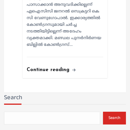
പാസാക്കാൻ അനുവദിക്കില്ലെന്ന്
എഐസിസി ജനറൽ സെക്രട്ടറി കെ
സി വേണുഗോപാൽ. ഇക്കാര്യത്തിൽ
കോൺഗ്രസുമായി ചർച്ച
നടത്തിയിട്ടില്ലെന്ന് അദേഹം
വ്യക്തമാക്കി. മണ്ഡല പുനർനിർണയ
ബില്ലിൽ കോൺഗ്രസ്…
Continue reading
Search
Search