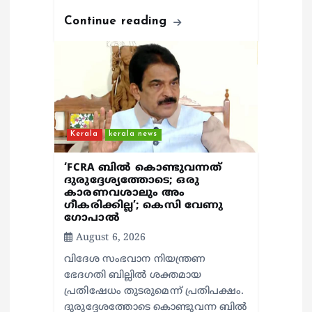
Continue reading
Kerala
kerala news
‘FCRA ബിൽ കൊണ്ടുവന്നത്
ദുരുദ്ദേശ്യത്തോടെ; ഒരു
കാരണവശാലും അം​
ഗീകരിക്കില്ല’; കെസി വേണു​
ഗോപാൽ
August 6, 2026
വിദേശ സംഭവാന നിയന്ത്രണ
ഭേദഗതി ബില്ലിൽ ശക്തമായ
പ്രതിഷേധം തുടരുമെന്ന് പ്രതിപക്ഷം.
ദുരുദ്ദേശത്തോടെ കൊണ്ടുവന്ന ബിൽ