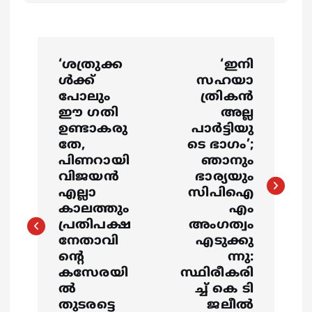
P
‘ശത്രുക്ക
‘ഇനി
o
ൾക്ക്
സഹയാ
പോലും
ത്രികൻ
s
ഈ ഗതി
അല്ല
ഉണ്ടാകരു
പാർട്ടിയു
തേ,
ടെ ഭാഗം’;
t
പിണറായി
ഞാനും
വിജയൻ
ഭാര്യയും
n
എല്ലാ
സിപിഐ
കാലത്തും
എം
a
പ്രതിപക്ഷ
അംഗത്വം
നേതാവി
എടുക്കു
v
ന്റെ
ന്നു:
കസേരയി
സ്ഥിരീകരി
i
ൽ
ച്ച് കെ ടി
തുടരട്ടെ
ജലീൽ