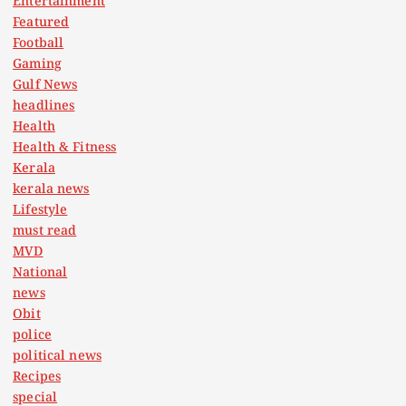
Entertainment
Featured
Football
Gaming
Gulf News
headlines
Health
Health & Fitness
Kerala
kerala news
Lifestyle
must read
MVD
National
news
Obit
police
political news
Recipes
special