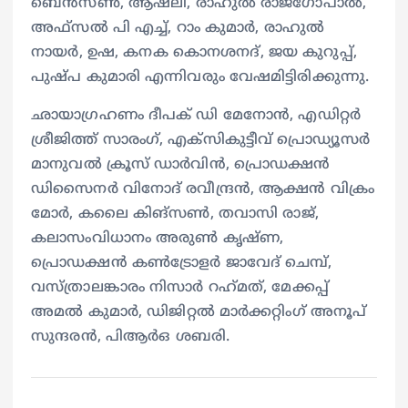
ബെന്‍സണ്‍, ആഷ്‍ലി, രാഹുല്‍ രാജഗോപാല്‍,
അഫ്‌സല്‍ പി എച്ച്, റാം കുമാര്‍, രാഹുല്‍
നായര്‍, ഉഷ, കനക കൊനശനദ്, ജയ കുറുപ്പ്,
പുഷ്പ കുമാരി എന്നിവരും വേഷമിട്ടിരിക്കുന്നു.
ഛായാഗ്രഹണം ദീപക് ഡി മേനോൻ, എഡിറ്റർ
ശ്രീജിത്ത് സാരംഗ്, എക്സികുട്ടീവ് പ്രൊഡ്യൂസർ
മാനുവൽ ക്രൂസ് ഡാർവിൻ, പ്രൊഡക്ഷൻ
ഡിസൈനർ വിനോദ് രവീന്ദ്രൻ, ആക്ഷൻ വിക്രം
മോർ, കലൈ കിങ്‌സൺ, തവാസി രാജ്,
കലാസംവിധാനം അരുൺ കൃഷ്‍ണ,
പ്രൊഡക്ഷൻ കൺട്രോളർ ജാവേദ് ചെമ്പ്,
വസ്‍ത്രാലങ്കാരം നിസാർ റഹ്‍മത്, മേക്കപ്പ്
അമൽ കുമാർ, ഡിജിറ്റൽ മാർക്കറ്റിംഗ് അനൂപ്
സുന്ദരൻ, പിആർഒ ശബരി.