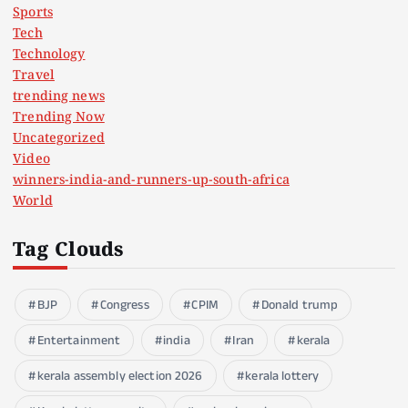
Sports
Tech
Technology
Travel
trending news
Trending Now
Uncategorized
Video
winners-india-and-runners-up-south-africa
World
Tag Clouds
BJP
Congress
CPIM
Donald trump
Entertainment
india
Iran
kerala
kerala assembly election 2026
kerala lottery