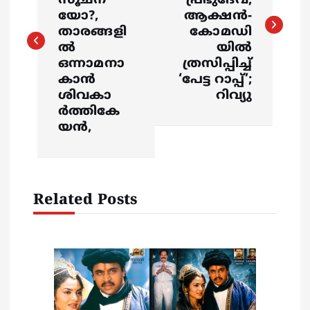
s
സൂചന
പ്രഭുദേവ,
യോ?,
ആക്ഷന്‍-
താരങ്ങളി
കോമഡി
t
ല്‍
യില്‍
ഒന്നാമനാ
ത്രസിപ്പിച്ച്
n
കാൻ
‘പേട്ട റാപ്പ്’;
ശിവകാ
റിവ്യു
a
ര്‍ത്തികേ
യൻ,
v
i
Related Posts
g
a
t