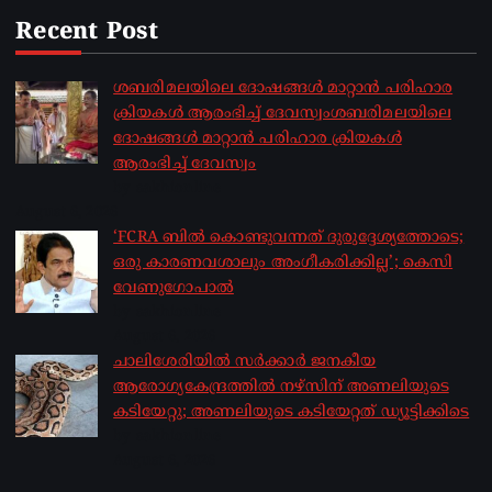
Recent Post
ശബരിമലയിലെ ദോഷങ്ങൾ മാറ്റാൻ പരിഹാര
ക്രിയകൾ ആരംഭിച്ച് ദേവസ്വംശബരിമലയിലെ
ദോഷങ്ങൾ മാറ്റാൻ പരിഹാര ക്രിയകൾ
ആരംഭിച്ച് ദേവസ്വം
by sakhionline
August 6, 2026
‘FCRA ബിൽ കൊണ്ടുവന്നത് ദുരുദ്ദേശ്യത്തോടെ;
ഒരു കാരണവശാലും അം​ഗീകരിക്കില്ല’; കെസി
വേണു​ഗോപാൽ
by sakhionline
August 6, 2026
ചാലിശേരിയില്‍ സര്‍ക്കാര്‍ ജനകീയ
ആരോഗ്യകേന്ദ്രത്തില്‍ നഴ്സിന് അണലിയുടെ
കടിയേറ്റു; അണലിയുടെ കടിയേറ്റത് ഡ്യൂട്ടിക്കിടെ
by sakhionline
August 6, 2026