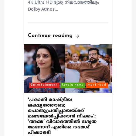
4K Ultra HD ദൃശ്യ നിലവാരത്തിലും
Dolby Atmos…
Continue reading
Entertainment
kerala news
must read
‘പരാതി രാഷ്ട്രീയ
ലക്ഷ്യത്തോടെ;
പൊതുപ്രതിച്ഛായയ്ക്ക്
മങ്ങലേല്‍പ്പിക്കാന്‍ നീക്കം’;
‘അമ്മ’ വിവാദത്തില്‍ ശ്വേത
മേനോന് എതിരെ രമേശ്
പിഷാരടി