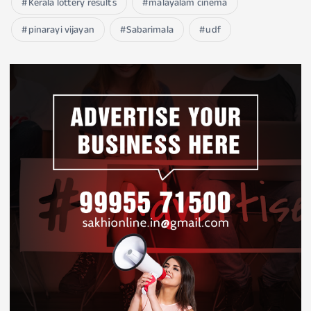
Kerala lottery results
malayalam cinema
pinarayi vijayan
Sabarimala
udf