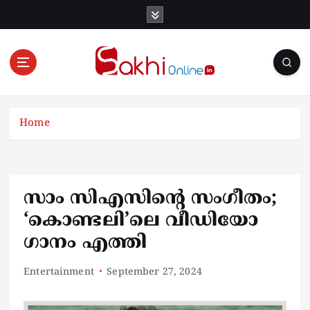
S
k
i
p
t
o
Online News Portal
c
o
Home
n
t
e
n
സാം സിഎസിന്‍റെ സംഗീതം;
t
‘കൊണ്ടലി’ലെ വീഡിയോ
ഗാനം എത്തി
Entertainment
September 27, 2024