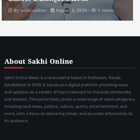
By
sakhionline
August 6, 2026
4 views
About Sakhi Online
Sakhi Online News is a news portal based in Kottayam, Kerala.
Established in 2018, it serves as a digital platform providing news
and updates on a variety of topics relevant to the local community
and beyond. The portal likely covers a wide range of news categories,
including local news, politics, culture, sports, entertainment, and
more, with a focus on delivering timely and accurate information to
its audience.