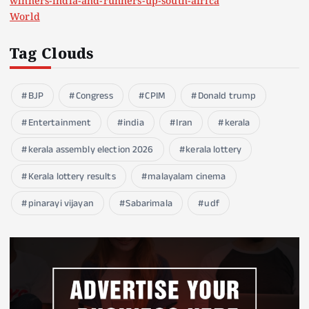
winners-india-and-runners-up-south-africa
World
Tag Clouds
BJP
Congress
CPIM
Donald trump
Entertainment
india
Iran
kerala
kerala assembly election 2026
kerala lottery
Kerala lottery results
malayalam cinema
pinarayi vijayan
Sabarimala
udf