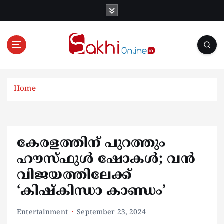
S
k
i
p
t
o
Online News Portal
c
o
Home
n
t
e
n
കേരളത്തിന് പുറത്തും
t
ഹൗസ്‍ഫുള്‍ ഷോകള്‍; വന്‍
വിജയത്തിലേക്ക്
‘കിഷ്‍കിന്ധാ കാണ്ഡം’
Entertainment
September 23, 2024