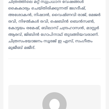
ചിത്രത്തിലെ മറ്റ് സുപ്രധാന വേഷങ്ങൾ
കൈകാര്യം ചെയ്തിരിക്കുന്നത് ജഗദീഷ്,
അശോകൻ, നിഷാൻ, വൈഷ്ണവി രാജ്, മേജർ
രവി, നിഴൽകൾ രവി, ഷെബിൻ ബെൻസൺ,
കോട്ടയം രമേഷ്, ബിലാസ് ചന്ദ്രഹാസൻ, മാസ്റ്റർ
ആരവ്, ജിബിൻ ഗോപിനാഥ്‌ തുടങ്ങിയവരാണ്.
ചിത്രസംയോജനം സൂരജ് ഇ എസ്, സംഗീതം
മുജീബ് മജീദ്.