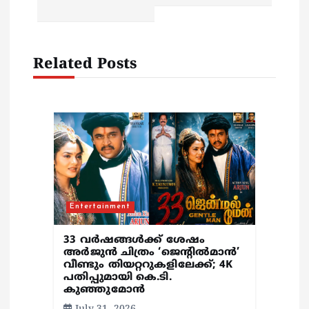
v
i
Related Posts
g
a
t
i
Entertainment
o
33 വർഷങ്ങൾക്ക് ശേഷം
n
അർജുൻ ചിത്രം ‘ജെന്റിൽമാൻ’
വീണ്ടും തിയറ്ററുകളിലേക്ക്; 4K
പതിപ്പുമായി കെ.ടി.
കുഞ്ഞുമോൻ