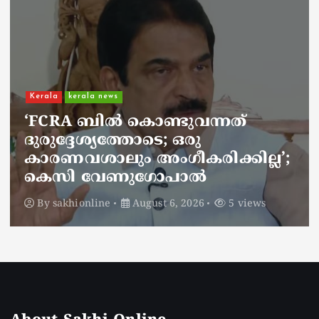
Kerala
kerala news
ചാലിശേരിയില്‍ സര്‍ക്കാര്‍
ജനകീയ ആരോഗ്യകേന്ദ്രത്തില്‍
നഴ്സിന് അണലിയുടെ കടിയേറ്റു;
അണലിയുടെ കടിയേറ്റത്
ഡ്യൂട്ടിക്കിടെ
By
sakhionline
August 6, 2026
4 views