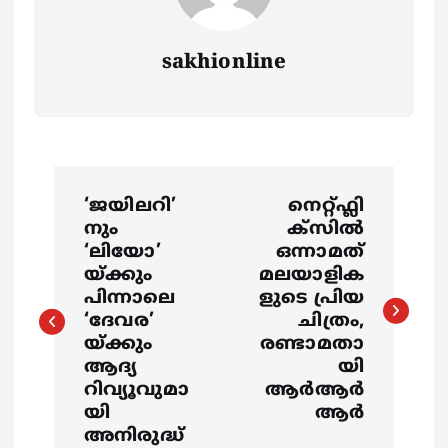
sakhionline
P
‘ജയിലറി’
നെറ്റ്ഫ്ലി
o
നും
ക്സില്‍
‘ലിയോ’
ഒന്നാമത്
s
യ്‍ക്കും
മലയാളിക
പിന്നാലെ
ളുടെ പ്രിയ
‘ദേവര’
ചിത്രം,
t
യ്ക്കും
രണ്ടാമതാ
ആദ്യ
യി
n
റിവ്യൂവുമാ
ആര്‍ആര്‍
യി
ആര്‍
a
അനിരുദ്ധ്