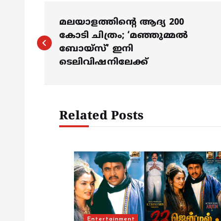
P
മലയാളത്തിന്റെ ആദ്യ 200
o
കോടി ചിത്രം; ‘മഞ്ഞുമ്മൽ
ബോയ്സ്’ ഇനി
s
ടെലിവിഷനിലേക്ക്
t
Related Posts
n
a
v
i
Entertainment