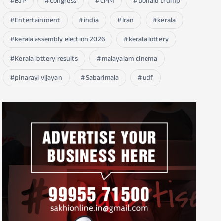
BJP
Congress
CPIM
Donald trump
Entertainment
india
Iran
kerala
kerala assembly election 2026
kerala lottery
Kerala lottery results
malayalam cinema
pinarayi vijayan
Sabarimala
udf