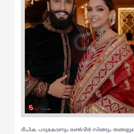
ദീപിക പദുകോണും രൺവീർ സിങ്ങും തങ്ങളുടെ