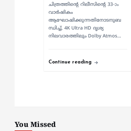
ചിത്രത്തിന്റെ റിലീസിന്റെ 33-ാം
വാർഷികം
ആഘോഷിക്കുന്നതിനോടനുബ
ന്ധിച്ച്, 4K Ultra HD ദൃശ്യ
നിലവാരത്തിലും Dolby Atmos…
Continue reading
Kerala
തിങ്
പറഞ
‘ഹെ
യാത്
നിക
You Missed
കാണ