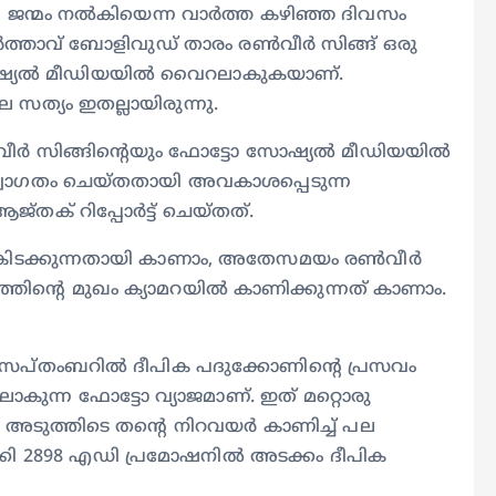
ന്മം നല്‍കിയെന്ന വാര്‍ത്ത കഴിഞ്ഞ ദിവസം
ഭർത്താവ് ബോളിവുഡ് താരം രൺവീർ സിങ്ങ് ഒരു
സോഷ്യൽ മീഡിയയിൽ വൈറലാകുകയാണ്.
െ സത്യം ഇതല്ലായിരുന്നു.
വീർ സിങ്ങിന്‍റെയും ഫോട്ടോ സോഷ്യൽ മീഡിയയിൽ
ാഗതം ചെയ്തതായി അവകാശപ്പെടുന്ന
തക് റിപ്പോർട്ട് ചെയ്തത്.
 കിടക്കുന്നതായി കാണാം, അതേസമയം രൺവീർ
്ഞിന്‍റെ മുഖം ക്യാമറയിൽ കാണിക്കുന്നത് കാണാം.
പ്തംബറിൽ ദീപിക പദുക്കോണിന്‍റെ പ്രസവം
ുന്ന ഫോട്ടോ വ്യാജമാണ്. ഇത് മറ്റൊരു
 അടുത്തിടെ തന്‍റെ നിറവയര്‍ കാണിച്ച് പല
ല്‍ക്കി 2898 എഡി പ്രമോഷനില്‍ അടക്കം ദീപിക