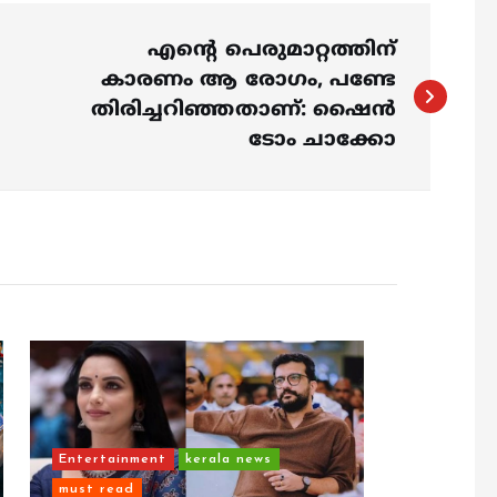
എന്റെ പെരുമാറ്റത്തിന്
കാരണം ആ ​രോ​ഗം, പണ്ടേ
തിരിച്ചറിഞ്ഞതാണ്: ഷൈന്‍
ടോം ചാക്കോ
Entertainment
kerala news
must read