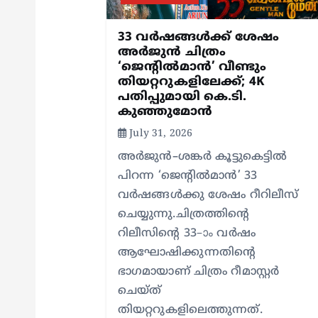
g
33 വർഷങ്ങൾക്ക് ശേഷം
a
അർജുൻ ചിത്രം
‘ജെന്റിൽമാൻ’ വീണ്ടും
തിയറ്ററുകളിലേക്ക്; 4K
t
പതിപ്പുമായി കെ.ടി.
കുഞ്ഞുമോൻ
i
July 31, 2026
അർജുൻ–ശങ്കർ കൂട്ടുകെട്ടിൽ
o
പിറന്ന ‘ജെന്റിൽമാൻ’ 33
വർഷങ്ങൾക്കു ശേഷം റീറിലീസ്
n
ചെയ്യുന്നു.ചിത്രത്തിന്റെ
റിലീസിന്റെ 33–ാം വർഷം
ആഘോഷിക്കുന്നതിന്റെ
ഭാഗമായാണ് ചിത്രം റീമാസ്റ്റർ
ചെയ്ത്
തിയറ്ററുകളിലെത്തുന്നത്.