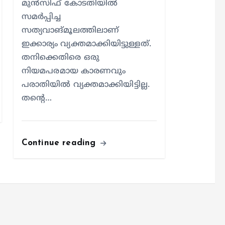
മുന്‍സിഫ് കോടതിയില്‍
സമര്‍പ്പിച്ച
സത്യവാങ്മൂലത്തിലാണ്
ഇക്കാര്യം വ്യക്തമാക്കിയിട്ടുള്ളത്.
തനിക്കെതിരെ ഒരു
നിയമപരമായ കാരണവും
പരാതിയില്‍ വ്യക്തമാക്കിയിട്ടില്ല.
തന്റെ…
kerala news
news
കളാഴ്ച
Continue reading
്ഞത്
ലികോപ്റ്റർ
ര
്ഷേപകരെ
ാൻ’, ഇന്ന്