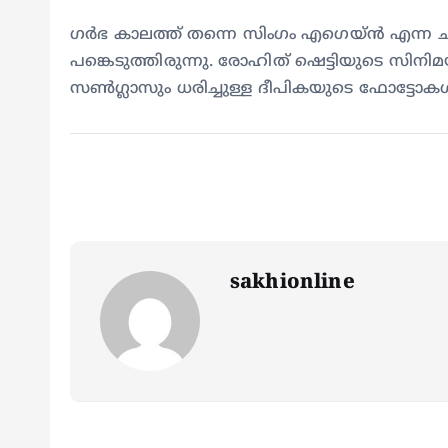
ഗർഭ കാലത്ത് തന്നെ സിംഗം എഗെയ്ൻ എന്ന ചിത്
പങ്കെടുത്തിരുന്നു. രോഹിത് ഷെട്ടിയുടെ സിനി
സൺഗ്ലാസും ധരിച്ചുള്ള ദീപികയുടെ ഫോട്ടോ
sakhionline