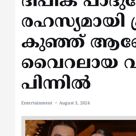
ദീപിക പാദു
രഹസ്യമായി 
കുഞ്ഞ് ആ
വൈറലായ വാര്
പിന്നില്‍
Entertainment
August 3, 2024