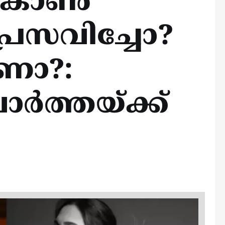
കോണ്‍
പ്രസവിച്ചോ?
ണോ?:
‍ത്തയ്ക്ക്