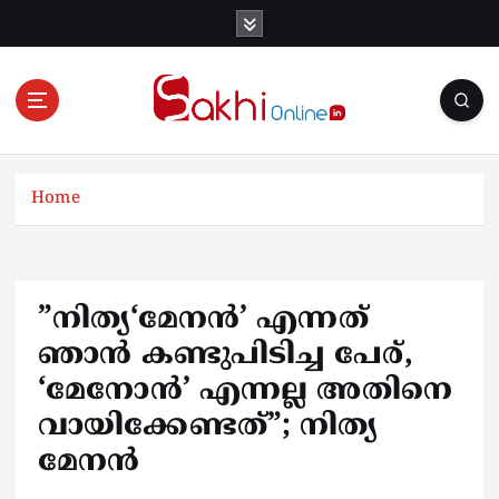
S
k
i
p
t
o
Online News Portal
c
o
Home
n
t
e
n
”നിത്യ‘മേനൻ’ എന്നത്
t
ഞാൻ കണ്ടുപിടിച്ച പേര്,
‘മേനോൻ’ എന്നല്ല അതിനെ
വായിക്കേണ്ടത്”; നിത്യ
മേനൻ