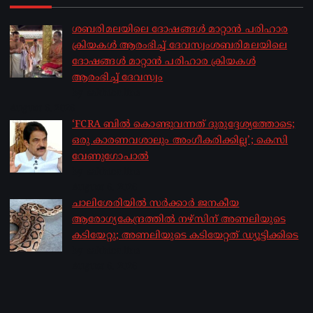
ശബരിമലയിലെ ദോഷങ്ങൾ മാറ്റാൻ പരിഹാര
ക്രിയകൾ ആരംഭിച്ച് ദേവസ്വംശബരിമലയിലെ
ദോഷങ്ങൾ മാറ്റാൻ പരിഹാര ക്രിയകൾ
ആരംഭിച്ച് ദേവസ്വം
by sakhionline
August 6, 2026
‘FCRA ബിൽ കൊണ്ടുവന്നത് ദുരുദ്ദേശ്യത്തോടെ;
ഒരു കാരണവശാലും അം​ഗീകരിക്കില്ല’; കെസി
വേണു​ഗോപാൽ
by sakhionline
August 6, 2026
ചാലിശേരിയില്‍ സര്‍ക്കാര്‍ ജനകീയ
ആരോഗ്യകേന്ദ്രത്തില്‍ നഴ്സിന് അണലിയുടെ
കടിയേറ്റു; അണലിയുടെ കടിയേറ്റത് ഡ്യൂട്ടിക്കിടെ
by sakhionline
August 6, 2026