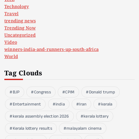
Technology
Travel
trending news
Trending Now
Uncategorized
Video
winners-india-and-runners-up-south-africa
World
Tag Clouds
BJP
Congress
CPIM
Donald trump
Entertainment
india
Iran
kerala
kerala assembly election 2026
kerala lottery
Kerala lottery results
malayalam cinema