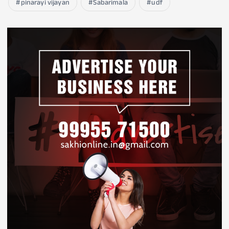
pinarayi vijayan
Sabarimala
udf