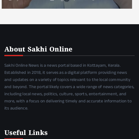
About Sakhi Online
Sakhi Online News is a news portal based in Kottayam, Kerala.
Established in 2018, it serves as a digital platform providing news
and updates on a variety of topics relevant to the local community
and beyond. The portal likely covers a wide range of news categories,
including local news, politics, culture, sports, entertainment, and
more, with a focus on delivering timely and accurate information to
its audience.
Useful Links