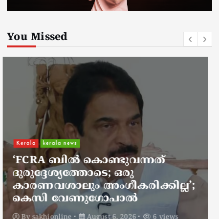
You Missed
Kerala
kerala news
ചാലിശേരിയില്‍ സര്‍ക്കാര്‍
ജനകീയ ആരോഗ്യകേന്ദ്രത്തില്‍
നഴ്സിന് അണലിയുടെ കടിയേറ്റു;
അണലിയുടെ കടിയേറ്റത്
ഡ്യൂട്ടിക്കിടെ
By
sakhionline
August 6, 2026
5 views