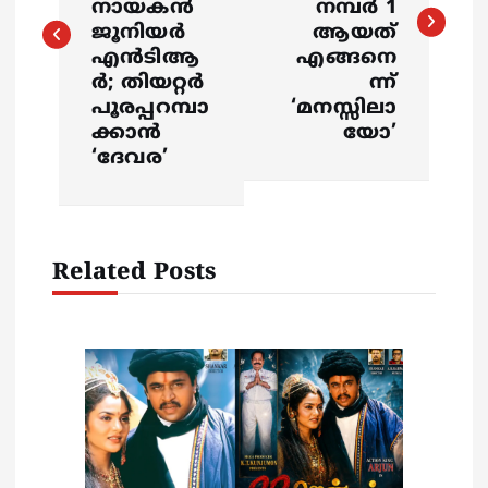
നായകൻ
നമ്പർ 1
ജൂനിയർ
ആയത്
t
എൻടിആ
എങ്ങനെ
ർ; തിയറ്റർ
ന്ന്
n
പൂരപ്പറമ്പാ
‘മനസ്സിലാ
ക്കാൻ
യോ’
a
‘ദേവര’
v
i
Related Posts
g
a
t
i