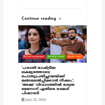
Continue reading
Entertainment
kerala news
must read
‘പരാതി രാഷ്ട്രീയ
ലക്ഷ്യത്തോടെ;
പൊതുപ്രതിച്ഛായയ്ക്ക്
മങ്ങലേല്‍പ്പിക്കാന്‍ നീക്കം’;
‘അമ്മ’ വിവാദത്തില്‍ ശ്വേത
മേനോന് എതിരെ രമേശ്
പിഷാരടി
July 28, 2026