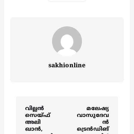
sakhionline
P
വില്ലൻ
മലേഷ്യ
o
സെയ്ഫ്
വാസുദേവ
അലി
ൻ
s
ഖാൻ,
ട്രെൻഡിങ്