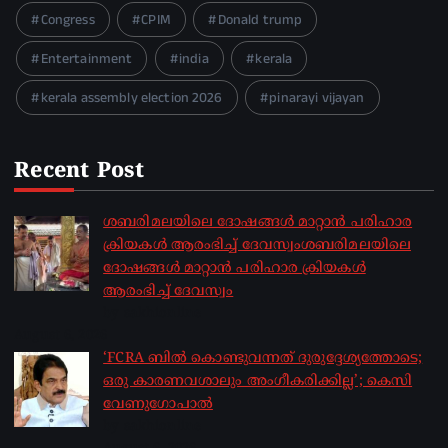
Congress
CPIM
Donald trump
Entertainment
india
kerala
kerala assembly election 2026
pinarayi vijayan
Recent Post
ശബരിമലയിലെ ദോഷങ്ങൾ മാറ്റാൻ പരിഹാര
ക്രിയകൾ ആരംഭിച്ച് ദേവസ്വംശബരിമലയിലെ
ദോഷങ്ങൾ മാറ്റാൻ പരിഹാര ക്രിയകൾ
ആരംഭിച്ച് ദേവസ്വം
by sakhionline
August 6, 2026
‘FCRA ബിൽ കൊണ്ടുവന്നത് ദുരുദ്ദേശ്യത്തോടെ;
ഒരു കാരണവശാലും അം​ഗീകരിക്കില്ല’; കെസി
വേണു​ഗോപാൽ
by sakhionline