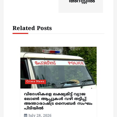
അറസ്റ്റിൽ
g
a
Related Posts
t
i
o
n
Crime News
വിദേശികളെ ലക്ഷ്യമിട്ട് വ്യാജ
ലോൺ ആപ്പുകൾ വഴി തട്ടിപ്പ്;
അന്താരാഷ്ട്ര സൈബർ സംഘം
പിടിയിൽ
July 28, 2026