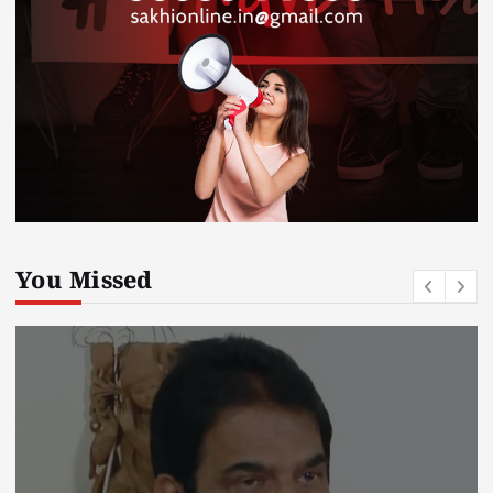
You Missed
Kerala
kerala news