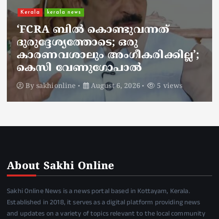
ചാലിശേരിയില്‍ സര്‍ക്കാര്‍
ജനകീയ ആരോഗ്യകേന്ദ്രത്തില്‍
നഴ്സിന് അണലിയുടെ കടിയേറ്റു;
അണലിയുടെ കടിയേറ്റത്
ഡ്യൂട്ടിക്കിടെ
By
sakhionline
August 6, 2026
4 views
About Sakhi Online
Sakhi Online News is a news portal based in Kottayam, Kerala.
Established in 2018, it serves as a digital platform providing news
and updates on a variety of topics relevant to the local community