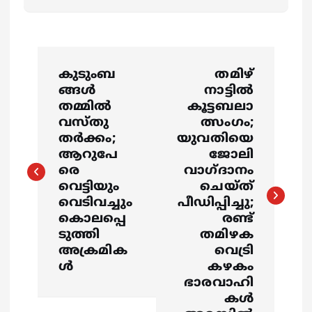
P
കുടുംബ
തമിഴ്
o
ങ്ങള്‍
നാട്ടിൽ
തമ്മില്‍
കൂട്ടബലാ
s
വസ്തു
ത്സംഗം;
തര്‍ക്കം;
യുവതിയെ
ആറുപേ
ജോലി
t
രെ
വാഗ്ദാനം
വെട്ടിയും
ചെയ്ത്
n
വെടിവച്ചും
പീഡിപ്പിച്ചു;
കൊലപ്പെ
രണ്ട്
a
ടുത്തി
തമിഴക
അക്രമിക
വെട്രി
v
ള്‍
കഴകം
ഭാരവാഹി
i
കൾ