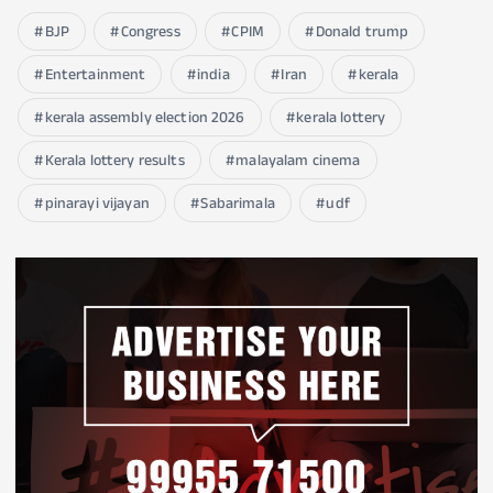
BJP
Congress
CPIM
Donald trump
Entertainment
india
Iran
kerala
kerala assembly election 2026
kerala lottery
Kerala lottery results
malayalam cinema
pinarayi vijayan
Sabarimala
udf