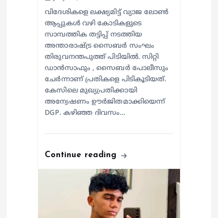
വിദേശികളെ ലക്ഷ്യമിട്ട് വ്യാജ ലോൺ
ആപ്പുകൾ വഴി കോടികളുടെ
സാമ്പത്തിക തട്ടിപ്പ് നടത്തിയ
അന്താരാഷ്ട്ര സൈബർ സംഘം
തിരുവനന്തപുത്ത് പിടിയിൽ. സിറ്റി
ഡാൻസാഫും , സൈബർ പോലീസും
ചേർന്നാണ് പ്രതികളെ പിടികൂടിയത്.
കേസിലെ മുഖ്യപ്രതിക്കായി
അന്വേഷണം ഊർജിതമാക്കിയെന്ന്
DGP. കഴിഞ്ഞ ദിവസം…
Continue reading