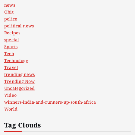
news
Obit
police
political news
Recipes
special
Sports
Tech
Technology
Travel
trending news
Trending Now
Uncategorized
Video
winners-india-and-runners-up-south-africa
World
Tag Clouds