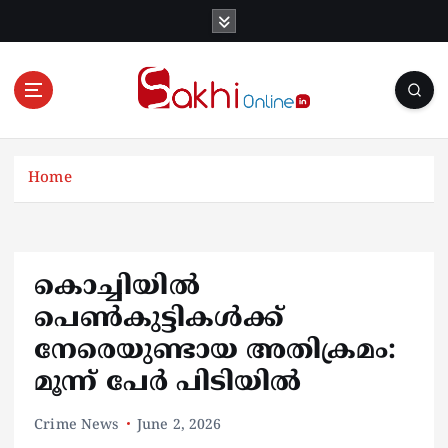
S
k
i
p
t
o
Online News Portal
c
o
Home
n
t
e
n
കൊച്ചിയിൽ
t
പെൺകുട്ടികൾക്ക്
നേരെയുണ്ടായ അതിക്രമം:
മൂന്ന് പേർ പിടിയിൽ
Crime News
June 2, 2026