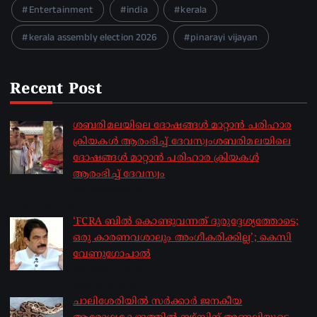
Entertainment
india
kerala
kerala assembly election 2026
pinarayi vijayan
Recent Post
ശബരിമലയിലെ ദോഷങ്ങൾ മാറ്റാൻ പരിഹാര
ക്രിയകൾ ആരംഭിച്ച് ദേവസ്വംശബരിമലയിലെ
ദോഷങ്ങൾ മാറ്റാൻ പരിഹാര ക്രിയകൾ
ആരംഭിച്ച് ദേവസ്വം
by sakhionline
August 6, 2026
‘FCRA ബിൽ കൊണ്ടുവന്നത് ദുരുദ്ദേശ്യത്തോടെ;
ഒരു കാരണവശാലും അം​ഗീകരിക്കില്ല’; കെസി
വേണു​ഗോപാൽ
by sakhionline
August 6, 2026
ചാലിശേരിയില്‍ സര്‍ക്കാര്‍ ജനകീയ