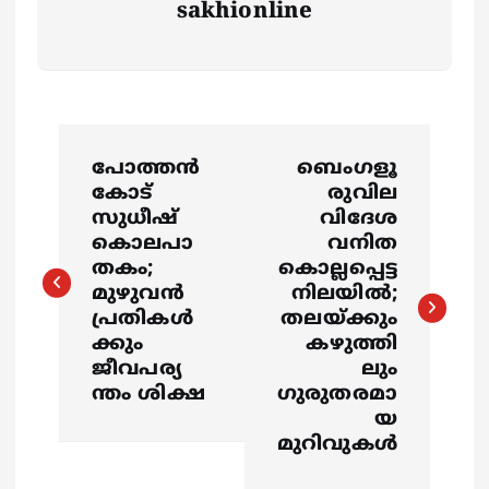
sakhionline
P
പോത്തൻ
ബെംഗളൂ
o
കോട്
രുവില
സുധീഷ്
വിദേശ
s
കൊലപാ
വനിത
തകം;
കൊല്ലപ്പെട്ട
മുഴുവൻ
നിലയിൽ;
t
പ്രതികൾ
തലയ്ക്കും
ക്കും
കഴുത്തി
n
ജീവപര്യ
ലും
ന്തം ശിക്ഷ
ഗുരുതരമാ
a
യ
മുറിവുകൾ
v