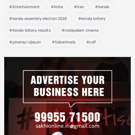
Entertainment
india
Iran
kerala
kerala assembly election 2026
kerala lottery
Kerala lottery results
malayalam cinema
pinarayi vijayan
Sabarimala
udf