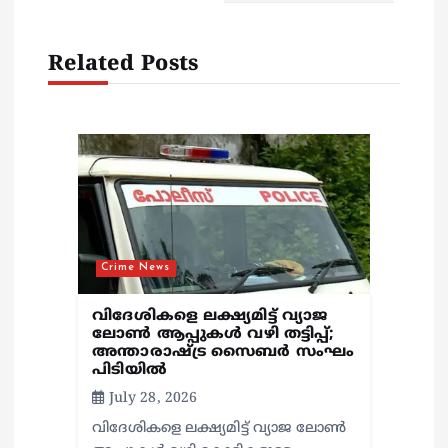
i
Related Posts
g
a
t
i
o
Crime News
n
വിദേശികളെ ലക്ഷ്യമിട്ട് വ്യാജ
ലോൺ ആപ്പുകൾ വഴി തട്ടിപ്പ്;
അന്താരാഷ്ട്ര സൈബർ സംഘം
പിടിയിൽ
July 28, 2026
വിദേശികളെ ലക്ഷ്യമിട്ട് വ്യാജ ലോൺ