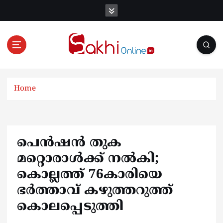
S
k
i
p
t
o
Online News Portal
c
o
Home
n
t
e
n
പെൻഷൻ തുക
t
മറ്റൊരാൾക്ക് നൽകി;
കൊല്ലത്ത് 76കാരിയെ
ഭർത്താവ് കഴുത്തറുത്ത്
കൊലപ്പെടുത്തി