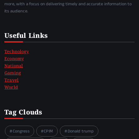
more, with a focus on delivering timely and accurate information to
its audience.
Useful Links
Technology
Economy
National
Gaming
Travel
World
Tag Clouds
Congress
CPIM
Donald trump