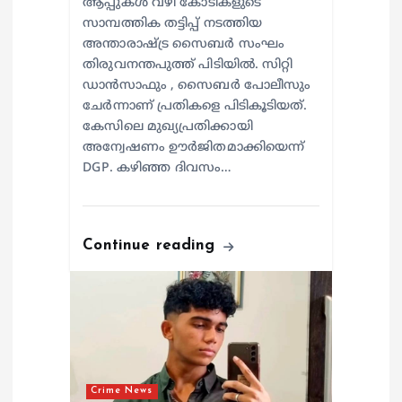
ആപ്പുകൾ വഴി കോടികളുടെ
സാമ്പത്തിക തട്ടിപ്പ് നടത്തിയ
അന്താരാഷ്ട്ര സൈബർ സംഘം
തിരുവനന്തപുത്ത് പിടിയിൽ. സിറ്റി
ഡാൻസാഫും , സൈബർ പോലീസും
ചേർന്നാണ് പ്രതികളെ പിടികൂടിയത്.
കേസിലെ മുഖ്യപ്രതിക്കായി
അന്വേഷണം ഊർജിതമാക്കിയെന്ന്
DGP. കഴിഞ്ഞ ദിവസം…
Continue reading
Crime News