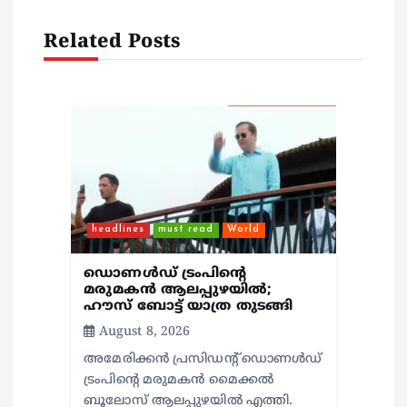
i
Related Posts
g
a
t
i
o
headlines
must read
World
n
ഡൊണൾഡ് ട്രംപിന്റെ
മരുമകന്‍ ആലപ്പുഴയില്‍;
ഹൗസ് ബോട്ട് യാത്ര തുടങ്ങി
August 8, 2026
അമേരിക്കൻ പ്രസിഡന്റ് ഡൊണൾഡ്
ട്രംപിന്റെ മരുമകന്‍ മൈക്കൽ
ബൂലോസ് ആലപ്പുഴയില്‍ എത്തി.