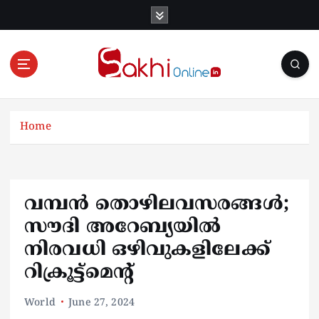
S
k
i
p
t
o
Online News Portal
c
o
Home
n
t
e
n
വമ്പൻ തൊഴിലവസരങ്ങള്‍;
t
സൗദി അറേബ്യയില്‍
നിരവധി ഒഴിവുകളിലേക്ക്
റിക്രൂട്ട്മെന്‍റ്
World
June 27, 2024