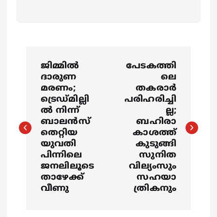
P
ജിമ്മിൽ
പേടകത്തി
o
ദാരുണ
ലെ
മരണം;
തകരാര്‍
s
ട്രെഡ്‍മില്ലി
പരിഹരിച്ചി
ൽ നിന്ന്
ല്ല;
ബാലൻസ്
ബഹിരാ
t
തെറ്റിയ
കാശത്ത്
യുവതി
കുടുങ്ങി
n
പിന്നിലെ
സുനിത
ജനലിലൂടെ
വില്യംസും
a
താഴേക്ക്
സഹയാ
വീണു
ത്രികനും
v