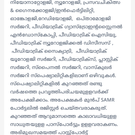
നിയോനാറ്റോളജി, ന്യൂറോളജി, പ്രസവചികിത്സ
& ഗൈനക്കോളജി/ഇന്‍ഫെര്‍ട്ടിലിറ്റി,
ഓങ്കോളജി,റേഡിയോളജി, ഒപ്താമോളജി
സര്‍ജറി, പീഡിയാട്രിക് ഗ്യാസ്ട്രോഇന്റസ്റ്റൈനൽ
എൻഡോസ്കോപ്പി, പീഡിയാട്രിക് ഐസിയു,
പീഡിയാട്രിക് ന്യൂറോളജിക്കൽ ഡിസീസസ് ,
പീഡിയാട്രിക് സൈക്യാട്രി, പീഡിയാട്രിക്
യൂറോളജി സർജറി, പീഡിയാട്രിക്സ്, പ്ലാസ്റ്റിക്
സർജറി, സ്പൈനൽ സർജറി, വാസ്കുലർ
സർജറി സ്പെഷ്യാലിറ്റികളിലാണ് ഒഴിവുകള്‍.
സ്പെഷ്യാലിറ്റികളില്‍ കുറഞ്ഞത് രണ്ടു
വർഷത്തെ പ്രവൃത്തിപരിചയമുളളവര്‍ക്ക്
അപേക്ഷിക്കാം. അപേക്ഷകര്‍ മുന്‍പ് SAMR
പോർട്ടലിൽ രജിസ്റ്റര്‍ ചെയ്തവരാകരുത്.
കുറഞ്ഞത് ആറുമാസത്തെ കാലാവധിയുളള
സാധുതയുളള പാസ്പോര്‍ട്ടും ഉളളവരാകണം.
അഭിമുഖസമയത്ത് പാസ്സ്പോര്‍ട്ട്