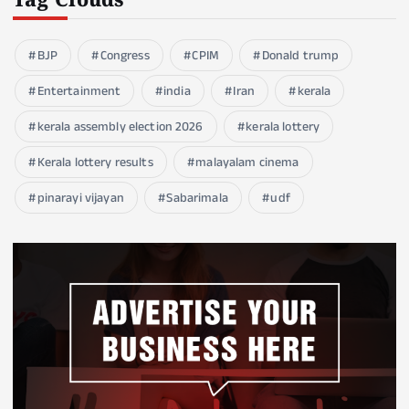
Tag Clouds
BJP
Congress
CPIM
Donald trump
Entertainment
india
Iran
kerala
kerala assembly election 2026
kerala lottery
Kerala lottery results
malayalam cinema
pinarayi vijayan
Sabarimala
udf