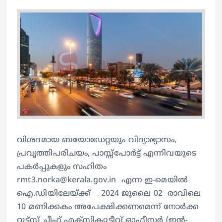
വിശദമായ ബയോഡേറ്റയും വിദ്യാഭ്യാസം,
പ്രവൃത്തിപരിചയം, പാസ്സ്പോര്‍ട്ട് എന്നിവയുടെ
പകര്‍പ്പുകളും സഹിതം
rmt3.norka@kerala.gov.in എന്ന ഇ-മെയില്‍
ഐ.‍ഡിയിലേയ്ക്ക് 2024 ജൂലൈ 02 രാവിലെ
10 മണിക്കകം അപേക്ഷിക്കണമെന്ന് നോർക്ക
റൂട്ട്സ് ചീഫ് എക്സിക്യൂട്ടീവ് ഓഫീസർ (ഇന്‍-