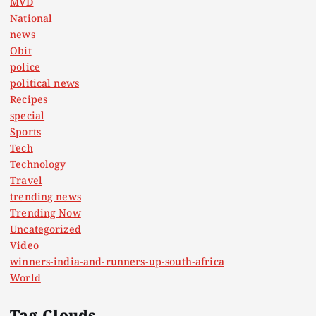
MVD
National
news
Obit
police
political news
Recipes
special
Sports
Tech
Technology
Travel
trending news
Trending Now
Uncategorized
Video
winners-india-and-runners-up-south-africa
World