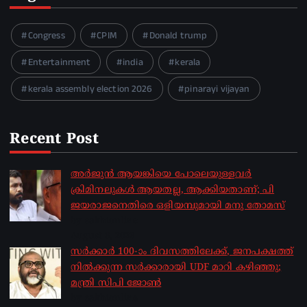
Congress
CPIM
Donald trump
Entertainment
india
kerala
kerala assembly election 2026
pinarayi vijayan
Recent Post
അർജുൻ ആയങ്കിയെ പോലെയുള്ളവർ
ക്രിമിനലുകൾ ആയതല്ല, ആക്കിയതാണ്; പി
ജയരാജനെതിരെ ഒളിയമ്പുമായി മനു തോമസ്
by sakhionline
August 8, 2026
സർക്കാർ 100-ാം ദിവസത്തിലേക്ക്, ജനപക്ഷത്ത്
നിൽക്കുന്ന സർക്കാരായി UDF മാറി കഴിഞ്ഞു;
മന്ത്രി സിപി ജോൺ
by sakhionline