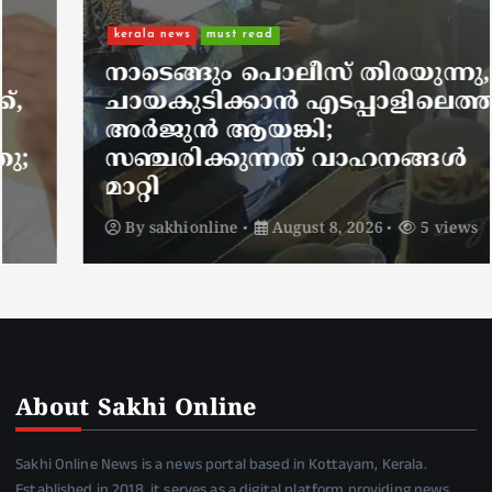
kerala news
must read
നാടെങ്ങും പൊലീസ് തിരയുന്നു,
ചായകുടിക്കാൻ എടപ്പാളിലെത്തി
അർജുൻ ആയങ്കി;
സഞ്ചരിക്കുന്നത് വാഹനങ്ങൾ
മാറ്റി
By
sakhionline
August 8, 2026
5 views
About Sakhi Online
Sakhi Online News is a news portal based in Kottayam, Kerala.
Established in 2018, it serves as a digital platform providing news