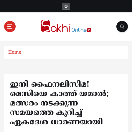
S
k
i
p
t
o
Online News Portal
c
o
Home
n
t
e
n
ഇനി ഫൈനലിസിമ!
t
മെസിയെ കാത്ത് യമാല്‍;
മത്സരം നടക്കുന്ന
സമയത്തെ കുറിച്ച്
ഏകദേശ ധാരണയായി