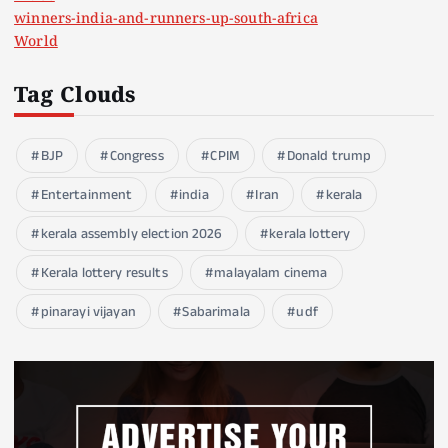
winners-india-and-runners-up-south-africa
World
Tag Clouds
BJP
Congress
CPIM
Donald trump
Entertainment
india
Iran
kerala
kerala assembly election 2026
kerala lottery
Kerala lottery results
malayalam cinema
pinarayi vijayan
Sabarimala
udf