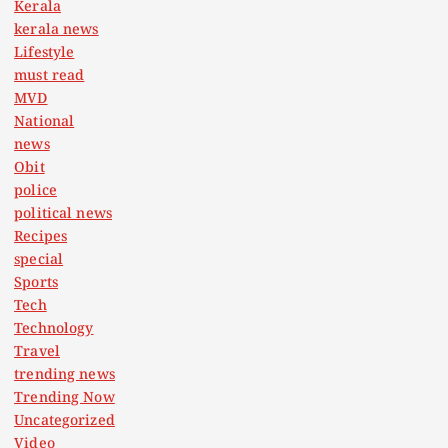
Kerala
kerala news
Lifestyle
must read
MVD
National
news
Obit
police
political news
Recipes
special
Sports
Tech
Technology
Travel
trending news
Trending Now
Uncategorized
Video