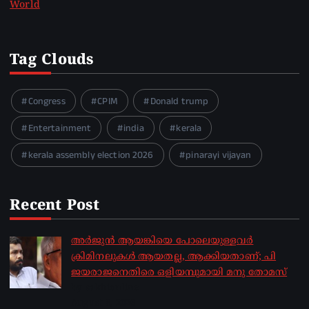
World
Tag Clouds
Congress
CPIM
Donald trump
Entertainment
india
kerala
kerala assembly election 2026
pinarayi vijayan
Recent Post
അർജുൻ ആയങ്കിയെ പോലെയുള്ളവർ
ക്രിമിനലുകൾ ആയതല്ല, ആക്കിയതാണ്; പി
ജയരാജനെതിരെ ഒളിയമ്പുമായി മനു തോമസ്
by sakhionline
August 8, 2026