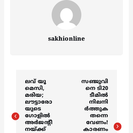
sakhionline
P
ലവ്‌ യൂ
സഞ്ജുവി
o
മെസി,
നെ ടി20
മരിയ;
ടീമില്‍
s
ലൗട്ടാരോ
നിലനി
യുടെ
ര്‍ത്തുക
ഗോളില്‍
തന്നെ
t
അര്‍ജന്‍റീ
വേണം!
നയ്‌ക്ക്
കാരണം