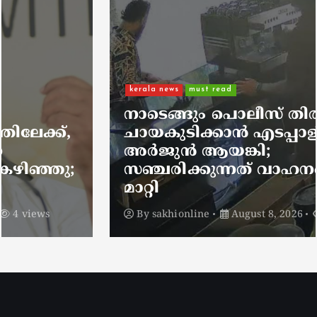
kerala news
must read
നാടെങ്ങും പൊലീസ് തിരയുന്നു,
ചായകുടിക്കാൻ എടപ്പാളിലെത്തി
അർജുൻ ആയങ്കി;
സഞ്ചരിക്കുന്നത് വാഹനങ്ങൾ
മാറ്റി
By
sakhionline
August 8, 2026
6 views