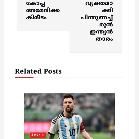
n
കോപ്പ
വ്യക്തമാ
അമേരിക്ക
ക്കി
a
കിരീടം
പിന്തുണച്ച്
മുന്‍
v
ഇന്ത്യന്‍
താരം
i
g
Related Posts
a
t
i
o
n
Sports