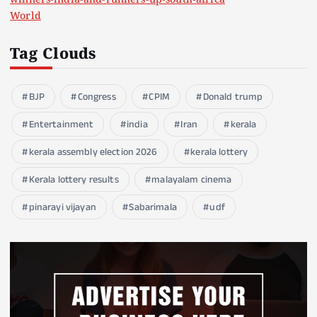
winners-india-and-runners-up-south-africa
World
Tag Clouds
BJP
Congress
CPIM
Donald trump
Entertainment
india
Iran
kerala
kerala assembly election 2026
kerala lottery
Kerala lottery results
malayalam cinema
pinarayi vijayan
Sabarimala
udf