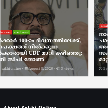
kerala news
must read
നാടെങ്ങും പൊലീസ് തിരയുന്നു,
ചായകുടിക്കാൻ എടപ്പാളിലെത്തി
അർജുൻ ആയങ്കി;
സഞ്ചരിക്കുന്നത് വാഹനങ്ങൾ
മാറ്റി
By
sakhionline
August 8, 2026
5 views