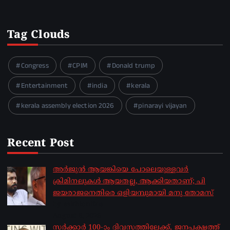
Tag Clouds
Congress
CPIM
Donald trump
Entertainment
india
kerala
kerala assembly election 2026
pinarayi vijayan
Recent Post
അർജുൻ ആയങ്കിയെ പോലെയുള്ളവർ
ക്രിമിനലുകൾ ആയതല്ല, ആക്കിയതാണ്; പി
ജയരാജനെതിരെ ഒളിയമ്പുമായി മനു തോമസ്
by sakhionline
August 8, 2026
സർക്കാർ 100-ാം ദിവസത്തിലേക്ക്, ജനപക്ഷത്ത്