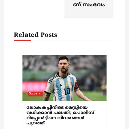
v
ണ് സംഭവം
i
g
Related Posts
a
t
i
o
Sports
n
ലോകകപ്പിനിടെ മെസ്സിയെ
വധിക്കാൻ പദ്ധതി; പൊലീസ്
റിപ്പോർട്ടിലെ വിവരങ്ങൾ
പുറത്ത്