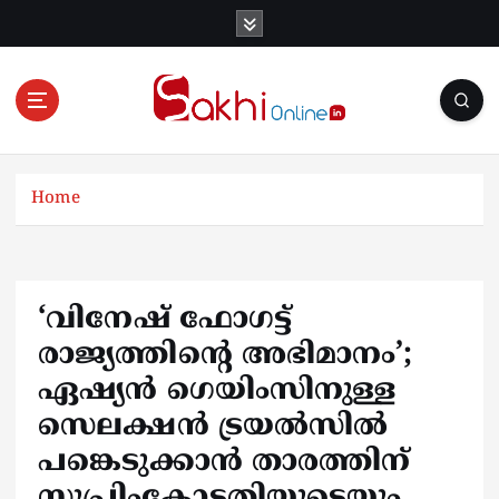
S
k
i
p
t
o
Online News Portal
c
o
Home
n
t
e
n
‘വിനേഷ് ഫോഗട്ട്
t
രാജ്യത്തിന്റെ അഭിമാനം’;
ഏഷ്യന്‍ ഗെയിംസിനുള്ള
സെലക്ഷന്‍ ട്രയല്‍സില്‍
പങ്കെടുക്കാന്‍ താരത്തിന്
സുപ്രിംകോടതിയുടെയും