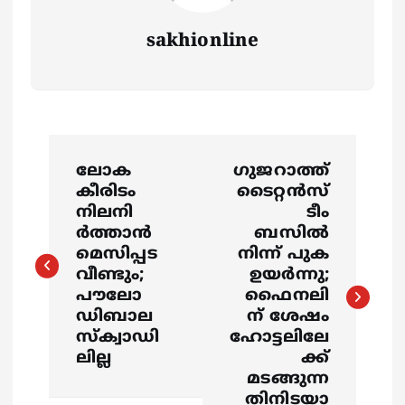
sakhionline
P
ലോക
ഗുജറാത്ത്
o
കീരിടം
ടൈറ്റൻസ്
നിലനി
ടീം
s
ര്‍ത്താന്‍
ബസിൽ
മെസിപ്പട
നിന്ന് പുക
വീണ്ടും;
ഉയർന്നു;
t
പൗലോ
ഫൈനലി
ഡിബാല
ന് ശേഷം
n
സ്‌ക്വാഡി
ഹോട്ടലിലേ
ലില്ല
ക്ക്
a
മടങ്ങുന്ന
തിനിടയാ