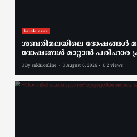
kerala news
ശബരിമലയിലെ ദോഷങ്ങൾ മാറ
ദോഷങ്ങൾ മാറ്റാൻ പരിഹാര ക്
By
sakhionline
August 6, 2026
2 views