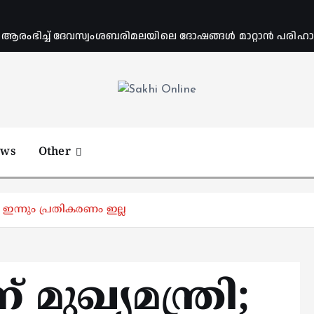
ംഭിച്ച് ദേവസ്വംശബരിമലയിലെ ദോഷങ്ങൾ മാറ്റാൻ പരിഹാര 
Online News Portal
ews
Other
ൽ ഇന്നും പ്രതികരണം ഇല്ല
 മുഖ്യമന്ത്രി;