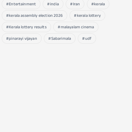
Entertainment
india
Iran
kerala
kerala assembly election 2026
kerala lottery
Kerala lottery results
malayalam cinema
pinarayi vijayan
Sabarimala
udf