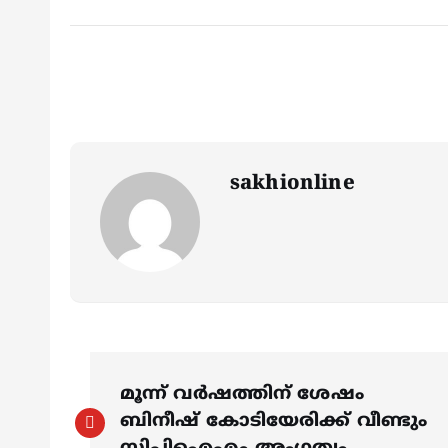
sakhionline
P
മൂന്ന് വർഷത്തിന് ശേഷം
o
ബിനീഷ് കോടിയേരിക്ക് വീണ്ടും