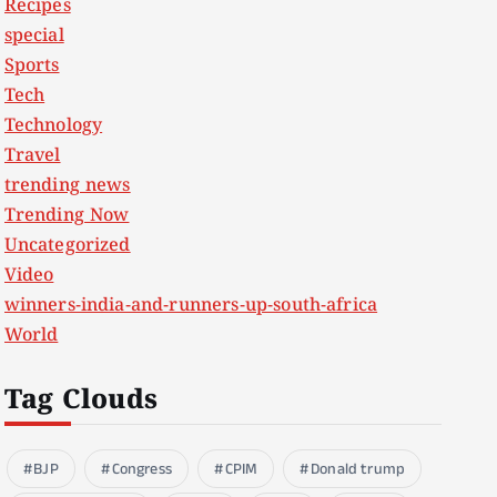
Recipes
special
Sports
Tech
Technology
Travel
trending news
Trending Now
Uncategorized
Video
winners-india-and-runners-up-south-africa
World
Tag Clouds
BJP
Congress
CPIM
Donald trump