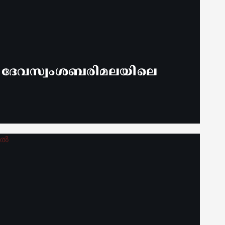
് ദേവസ്വംശബരിമലയിലെ