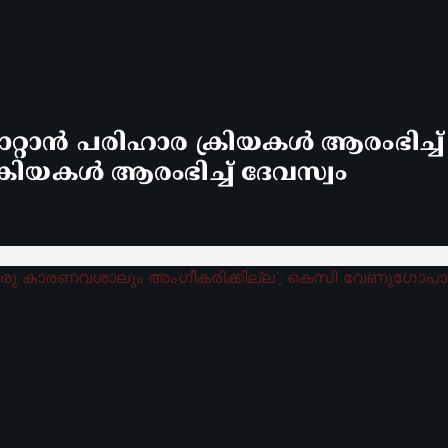
്റാൻ പരിഹാര ക്രിയകൾ ആരംഭിച്ച
രിയകൾ ആരംഭിച്ച് ദേവസ്വം