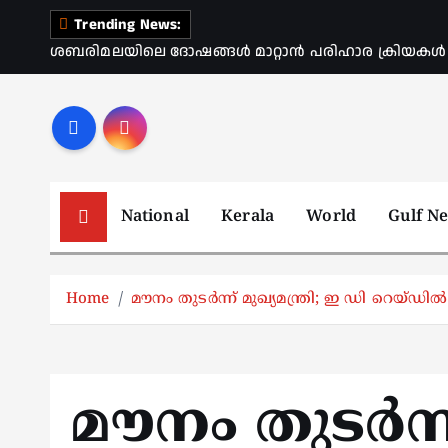
S
Trending News:
k
ശബരിമലയിലെ ദോഷങ്ങൾ മാറ്റാൻ പരിഹാര ക്രിയകൾ ആര
i
p
t
o
c
o
National
Kerala
World
Gulf N
n
t
e
Home
മൗനം തുടർന്ന് മുഖ്യമന്ത്രി; ഇ ഡി റെയ്‌ഡി
n
t
മൗനം തുടർന്ന്