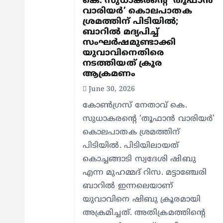
കെ. സുധാകരന്റെ ‘തൂഫാൻ
വാരിയർ’ കൊലപാതക
t
ശ്രമത്തിന് പിടിയിൽ;
ബാറില്‍ മദ്യപിച്ച്
i
സംഘര്‍ഷമുണ്ടാക്കി
യുവാവിനെതിരെ
നടത്തിയത് ക്രൂര
o
ആക്രമണം
June 30, 2026
n
കോൺഗ്രസ് നേതാവ് കെ.
സുധാകരന്റെ ‘തൂഫാൻ വാരിയർ’
കൊലപാതക ശ്രമത്തിന്
പിടിയിൽ. പിടിയിലായത്
കൊച്ചങ്ങാടി സ്വദേശി ഷിബു
എന്ന മുഹമ്മദ് റിസ. മട്ടാഞ്ചേരി
ബാറിൽ ഇന്നലെയാണ്
യുവാവിനെ ഷിബു ക്രൂരമായി
അക്രമിച്ചത്. അതിക്രമത്തിന്റെ