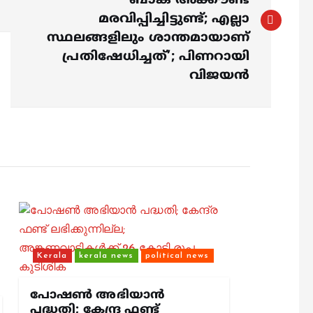
ബാങ്ക് അക്കൗണ്ട്
മരവിപ്പിച്ചിട്ടുണ്ട്; എല്ലാ
സ്ഥലങ്ങളിലും ശാന്തമായാണ്
പ്രതിഷേധിച്ചത്’; പിണറായി
വിജയന്‍
Kerala
kerala news
political news
പോഷണ്‍ അഭിയാന്‍
പദ്ധതി; കേന്ദ്ര ഫണ്ട്