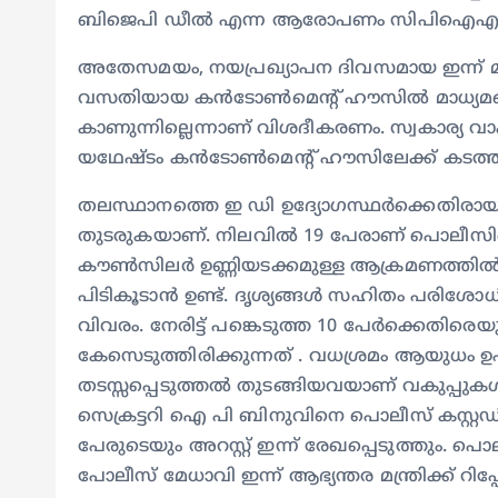
ബിജെപി ഡീൽ എന്ന ആരോപണം സിപിഐഎം 
അതേസമയം, നയപ്രഖ്യാപന ദിവസമായ ഇന്ന് മു
വസതിയായ കൻടോൺമെൻ്റ് ഹൗസിൽ മാധ്യമങ്ങളെ പ
കാണുന്നില്ലെന്നാണ് വിശദീകരണം. സ്വകാര്യ വ
യഥേഷ്‌ടം കൻടോൺമെൻ്റ് ഹൗസിലേക്ക് കടത്തിവി
തലസ്ഥാനത്തെ ഇ ഡി ഉദ്യോഗസ്ഥർക്കെതി
തുടരുകയാണ്. നിലവിൽ 19 പേരാണ് പൊലീസിന്റ
കൗൺസിലർ ഉണ്ണിയടക്കമുള്ള ആക്രമണത്തിൽ ന
പിടികൂടാൻ ഉണ്ട്. ദൃശ്യങ്ങൾ സഹിതം പരിശോധിച
വിവരം. നേരിട്ട് പങ്കെടുത്ത 10 പേർക്കെതി
കേസെടുത്തിരിക്കുന്നത് . വധശ്രമം ആയുധം 
തടസ്സപ്പെടുത്തൽ തുടങ്ങിയവയാണ് വകുപ്
സെക്രട്ടറി ഐ പി ബിനുവിനെ പൊലീസ് കസ്റ്റഡിയ
പേരുടെയും അറസ്റ്റ് ഇന്ന് രേഖപ്പെടുത്തും. 
പോലീസ് മേധാവി ഇന്ന് ആഭ്യന്തര മന്ത്രിക്ക് റിപ്