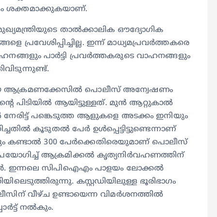
ശക്തമാക്കുകയാണ്.
ഖ്യമന്ത്രിയുടെ താൽക്കാലിക ഔദ്യോഗിക
്രവേശിപ്പിച്ചില്ല. ഇന്ന് മാധ്യമപ്രവർത്തകരെ
ാഹനങ്ങളും പാർട്ടി പ്രവർത്തകരുടെ വാഹനങ്ങളും
ടുന്നുണ്ട്.
രായ ആക്രമണക്കേസിൽ പൊലീസ് അന്വേഷണം
െ പിടിയിൽ ആയിട്ടുള്ളത്. മുൻ ആറ്റുകാൽ
േരിട്ട് പങ്കെടുത്ത ആളുകളെ അടക്കം ഇനിയും
്ചതിൽ കൂടുതൽ പേർ ഉൾപ്പെട്ടിട്ടുണ്ടെന്നാണ്
രെയും കണ്ടാൽ 300 പേർക്കെതിരെയുമാണ് പൊലീസ്
ഉപയോഗിച്ച് ആക്രമിക്കൽ കൃത്യനിർവഹണത്തിന്
പുകൾ. ഇന്നലെ സിപിഐഎം പാളയം ലോക്കൽ
ിലെടുത്തിരുന്നു. കസ്റ്റഡിയിലുള്ള ഭൂരിഭാഗം
പൊലീസിന് വീഴ്ച ഉണ്ടായെന്ന വിമർശനത്തിൽ
പോർട്ട് നൽകും.