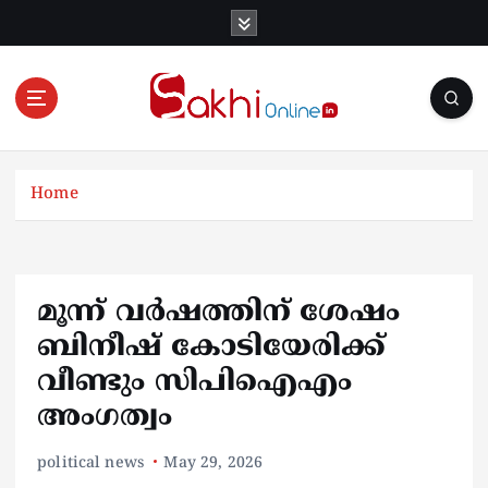
S
k
i
p
t
o
Online News Portal
c
o
Home
n
t
e
n
മൂന്ന് വർഷത്തിന് ശേഷം
t
ബിനീഷ് കോടിയേരിക്ക്
വീണ്ടും സിപിഐഎം
അംഗത്വം
political news
May 29, 2026