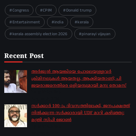
Congress
CPIM
Donald trump
Entertainment
india
kerala
kerala assembly election 2026
pinarayi vijayan
Recent Post
അർജുൻ ആയങ്കിയെ പോലെയുള്ളവർ
ക്രിമിനലുകൾ ആയതല്ല, ആക്കിയതാണ്; പി
ജയരാജനെതിരെ ഒളിയമ്പുമായി മനു തോമസ്
by sakhionline
August 8, 2026
സർക്കാർ 100-ാം ദിവസത്തിലേക്ക്, ജനപക്ഷത്ത്
നിൽക്കുന്ന സർക്കാരായി UDF മാറി കഴിഞ്ഞു;
മന്ത്രി സിപി ജോൺ
by sakhionline
August 8, 2026