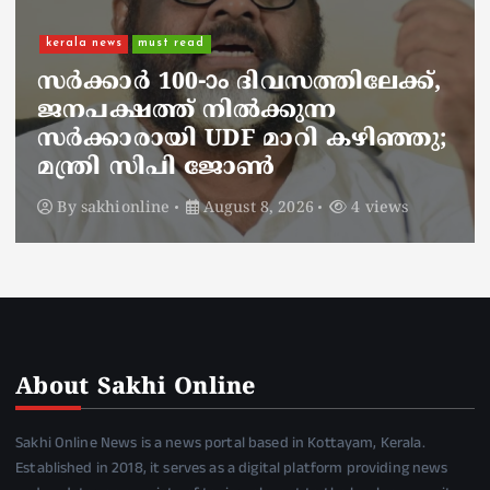
kerala news
must read
നാടെങ്ങും പൊലീസ് തിരയുന്നു,
ചായകുടിക്കാൻ എടപ്പാളിലെത്തി
അർജുൻ ആയങ്കി;
സഞ്ചരിക്കുന്നത് വാഹനങ്ങൾ
മാറ്റി
By
sakhionline
August 8, 2026
6 views
About Sakhi Online
Sakhi Online News is a news portal based in Kottayam, Kerala.
Established in 2018, it serves as a digital platform providing news