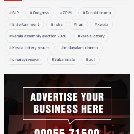
BJP
Congress
CPIM
Donald trump
Entertainment
india
Iran
kerala
kerala assembly election 2026
kerala lottery
Kerala lottery results
malayalam cinema
pinarayi vijayan
Sabarimala
udf