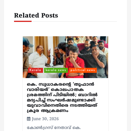
g
Related Posts
a
t
i
o
Kerala
kerala news
political news
n
കെ. സുധാകരന്റെ ‘തൂഫാൻ
വാരിയർ’ കൊലപാതക
ശ്രമത്തിന് പിടിയിൽ; ബാറില്‍
മദ്യപിച്ച് സംഘര്‍ഷമുണ്ടാക്കി
യുവാവിനെതിരെ നടത്തിയത്
ക്രൂര ആക്രമണം
June 30, 2026
കോൺഗ്രസ് നേതാവ് കെ.