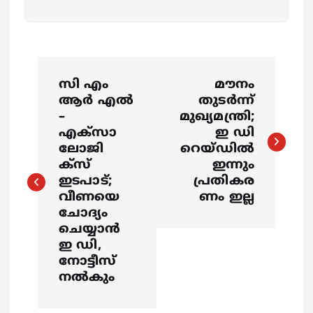
P
സി എം
മൗനം
o
ആർ എൽ
തുടർന്ന്
–
മുഖ്യമന്ത്രി;
s
എക്സാ
ഇ ഡി
ലോജി
റെയ്‌ഡിൽ
ക്സ്
ഇന്നും
t
ഇടപാട്;
പ്രതികര
വീണയെ
ണം ഇല്ല
n
ചോദ്യം
ചെയ്യാൻ
a
ഇ ഡി,
നോട്ടീസ്
v
നൽകും
i