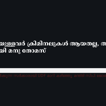
്ളവർ ക്രിമിനലുകൾ ആയതല്ല, ആ
യി മനു തോമസ്