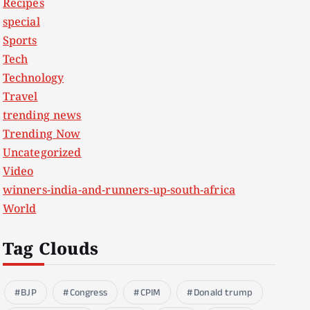
Recipes
special
Sports
Tech
Technology
Travel
trending news
Trending Now
Uncategorized
Video
winners-india-and-runners-up-south-africa
World
Tag Clouds
BJP
Congress
CPIM
Donald trump