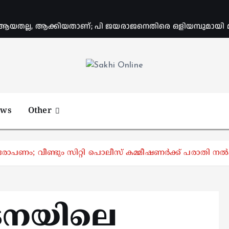
യതല്ല, ആക്കിയതാണ്; പി ജയരാജനെതിരെ ഒളിയമ്പുമായി
Online News Portal
ews
Other
 വീണ്ടും സിറ്റി പൊലീസ് കമ്മീഷണര്‍ക്ക് പരാതി നല്‍കി
ടനയിലെ