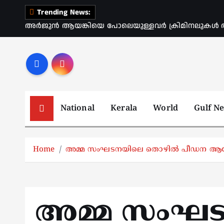
S
Trending News:
k
അർജുൻ ആയങ്കിയെ പോലെയുള്ളവർ ക്രിമിനലുകൾ ആ
i
p
t
o
c
o
National
Kerala
World
Gulf N
n
t
e
Home
അമ്മ സംഘടനയിലെ തൊഴില്‍ പീഡന ആരോപണം;
n
t
അമ്മ സംഘ