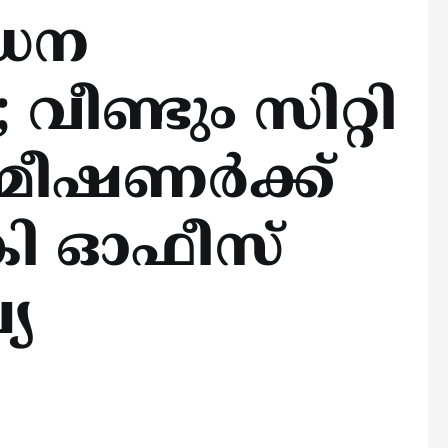
ീഡന
ണ്ടും സിറ്റി
ീഷണര്‍ക്ക്
കി ഓഫീസ്
്യ