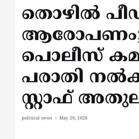
തൊഴില്‍ പ
ആരോപണം; വീ
പൊലീസ് കമ്മ
പരാതി നല്‍
സ്റ്റാഫ് അതുല
political news
May 29, 2026