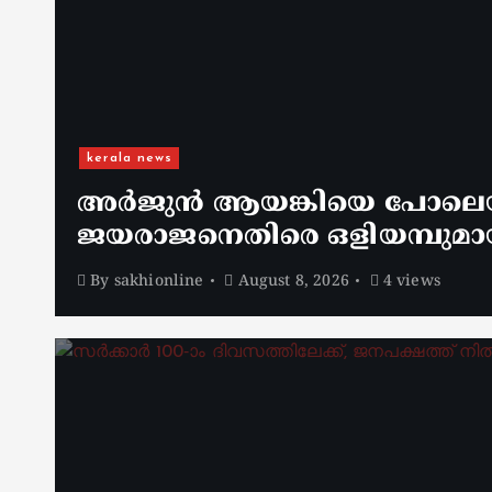
kerala news
അർജുൻ ആയങ്കിയെ പോലെയുള
ജയരാജനെതിരെ ഒളിയമ്പുമാ
By
sakhionline
August 8, 2026
4 views