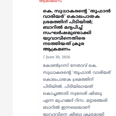
g
കെ. സുധാകരന്റെ ‘തൂഫാൻ
വാരിയർ’ കൊലപാതക
a
ശ്രമത്തിന് പിടിയിൽ;
ബാറില്‍ മദ്യപിച്ച്
t
സംഘര്‍ഷമുണ്ടാക്കി
യുവാവിനെതിരെ
നടത്തിയത് ക്രൂര
i
ആക്രമണം
June 30, 2026
o
കോൺഗ്രസ് നേതാവ് കെ.
സുധാകരന്റെ ‘തൂഫാൻ വാരിയർ’
n
കൊലപാതക ശ്രമത്തിന്
പിടിയിൽ. പിടിയിലായത്
കൊച്ചങ്ങാടി സ്വദേശി ഷിബു
എന്ന മുഹമ്മദ് റിസ. മട്ടാഞ്ചേരി
ബാറിൽ ഇന്നലെയാണ്
യുവാവിനെ ഷിബു ക്രൂരമായി