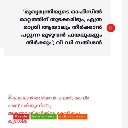
‘മുഖ്യമന്ത്രിയുടെ ഓഫീസിൽ
മാറ്റത്തിന് തുടക്കമിടും, എത്ര
രാത്രി ആയാലും തീർക്കാൻ
പറ്റുന്ന മുഴുവൻ ഫയലുകളും
തീർക്കും’; വി ഡി സതീശൻ
Kerala
kerala news
political news