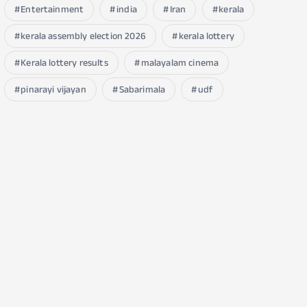
Entertainment
india
Iran
kerala
kerala assembly election 2026
kerala lottery
Kerala lottery results
malayalam cinema
pinarayi vijayan
Sabarimala
udf