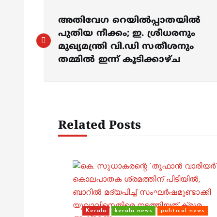
P
അതിവേഗ റെയിൽപ്പാതയിൽ
o
പുതിയ നീക്കം; ഇ. ശ്രീധരനും
മുഖ്യമന്ത്രി വി.ഡി സതീശനും
s
തമ്മിൽ ഇന്ന് കൂടിക്കാഴ്ച
t
n
Related Posts
a
v
i
Kerala
kerala news
political news