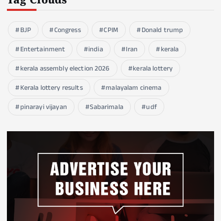
Tag Clouds
BJP
Congress
CPIM
Donald trump
Entertainment
india
Iran
kerala
kerala assembly election 2026
kerala lottery
Kerala lottery results
malayalam cinema
pinarayi vijayan
Sabarimala
udf