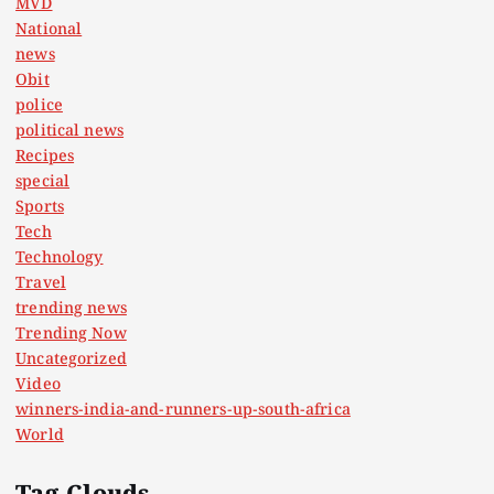
MVD
National
news
Obit
police
political news
Recipes
special
Sports
Tech
Technology
Travel
trending news
Trending Now
Uncategorized
Video
winners-india-and-runners-up-south-africa
World