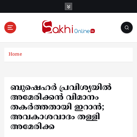
S
k
i
p
t
o
Online News Portal
c
o
Home
n
t
e
n
ബുഷെഹർ പ്രവിശ്യയിൽ
t
അമേരിക്കൻ വിമാനം
തകർത്തതായി ഇറാൻ;
അവകാശവാദം തള്ളി
അമേരിക്ക