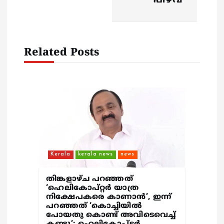
a
പിഴവ്
t
i
Related Posts
o
n
Kerala
kerala news
news
തിങ്കളാഴ്ച പറഞ്ഞത്
‘ഹെലികോപ്റ്റർ യാത്ര
നിക്ഷേപകരെ കാണാൻ’, ഇന്ന്
പറഞ്ഞത് ‘കൊച്ചിയിൽ
പോയതു കൊണ്ട് അവിടെവെച്ച്