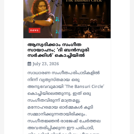
news
ആസ്വദിക്കാം സം​ഗീത
സായാഹ്നം; ‘ദി ബൻസുരി
സർക്കിൾ’ കൊച്ചിയിൽ
July 23, 2026
സാധാരണ സംഗീതപരിപാടികളിൽ
നിന്ന് വ്യത്യസ്തമായ ഒരു
അനുഭവവുമായി ‘The Bansuri Circle’
കൊച്ചിയിലെത്തുന്നു. ഇത് ഒരു
സംഗീതവിരുന്ന് മാത്രമല്ല,
മനോഹരമായ ഓർമ്മകൾ കൂടി
സമ്മാനിക്കുന്നതായിരിക്കും.
സംഗീതജ്ഞൻ രാജേഷ് ചേർത്തല
അവതരിപ്പിക്കുന്ന ഈ പരിപാടി,