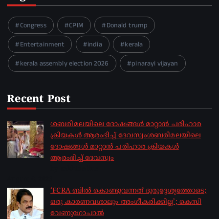
Congress
CPIM
Donald trump
Entertainment
india
kerala
kerala assembly election 2026
pinarayi vijayan
Recent Post
ശബരിമലയിലെ ദോഷങ്ങൾ മാറ്റാൻ പരിഹാര
ക്രിയകൾ ആരംഭിച്ച് ദേവസ്വംശബരിമലയിലെ
ദോഷങ്ങൾ മാറ്റാൻ പരിഹാര ക്രിയകൾ
ആരംഭിച്ച് ദേവസ്വം
by sakhionline
August 6, 2026
‘FCRA ബിൽ കൊണ്ടുവന്നത് ദുരുദ്ദേശ്യത്തോടെ;
ഒരു കാരണവശാലും അം​ഗീകരിക്കില്ല’; കെസി
വേണു​ഗോപാൽ