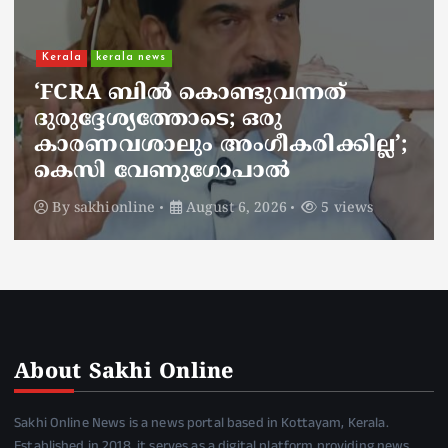
Kerala
kerala news
ചാലിശേരിയില്‍ സര്‍ക്കാര്‍
ജനകീയ ആരോഗ്യകേന്ദ്രത്തില്‍
നഴ്സിന് അണലിയുടെ കടിയേറ്റു;
അണലിയുടെ കടിയേറ്റത്
ഡ്യൂട്ടിക്കിടെ
By
sakhionline
August 6, 2026
4 views
About Sakhi Online
Sakhi Online News is a news portal based in Kottayam, Kerala.
Established in 2018, it serves as a digital platform providing news