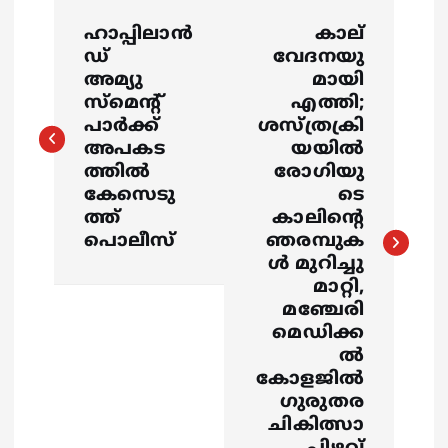
P
ഹാപ്പിലാൻ
കാല്
o
ഡ്
വേദനയു
അമ്യു
മായി
s
സ്മെന്റ്
എത്തി;
പാർക്ക്
ശസ്ത്രക്രി
അപകട
യയിൽ
t
ത്തിൽ
രോഗിയു
കേസെടു
ടെ
n
ത്ത്
കാലിന്റെ
പൊലീസ്
ഞരമ്പുക
a
ൾ മുറിച്ചു
മാറ്റി,
v
മഞ്ചേരി
മെഡിക്ക
i
ൽ
കോളജിൽ
g
ഗുരുതര
ചികിത്സാ