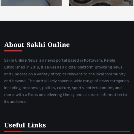
About Sakhi Online
Sakhi Online News is a news portal based in Kottayam, Kerala.
Established in 2018, it serves as a digital platform providing news
and updates on a variety of topics relevant to the local community
and beyond. The portal likely covers a wide range of news categories,
including local news, politics, culture, sports, entertainment, and
more, with a focus on delivering timely and accurate information to
its audience.
Useful Links