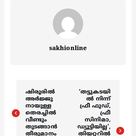
sakhionline
P
ഷിരൂരിൽ
‘തട്ടുകടയി
o
അർജ്ജു
ൽ നിന്ന്
നായുള്ള
ഫ്രീ ഫുഡ്,
s
തെരച്ചിൽ
ഫ്രീ
വീണ്ടും
സിനിമാ,
തുടങ്ങാൻ
ഡ്യൂട്ടിയില്ല’,
t
തീരുമാനം
തിയറ്ററിൽ