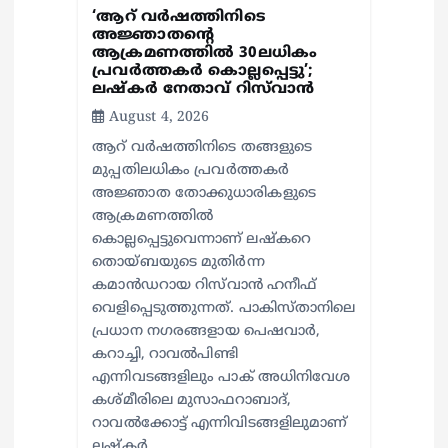
n
‘ആറ് വർഷത്തിനിടെ
അജ്ഞാതന്റെ
ആക്രമണത്തിൽ 30ലധികം
പ്രവർത്തകർ കൊല്ലപ്പെ‍ട്ടു’;
ലഷ്കർ നേതാവ് റിസ്‌വാൻ
August 4, 2026
ആറ് വർഷത്തിനിടെ തങ്ങളുടെ
മുപ്പതിലധികം പ്രവർത്തകർ
അജ്ഞാത തോക്കുധാരികളുടെ
ആക്രമണത്തിൽ
കൊല്ലപ്പെട്ടുവെന്നാണ് ലഷ്കറെ
തൊയ്ബയുടെ മുതിർന്ന
കമാൻഡറായ റിസ്‌വാൻ ഹനീഫ്
വെളിപ്പെടുത്തുന്നത്. പാകിസ്താനിലെ
പ്രധാന നഗരങ്ങളായ പെഷവാർ,
കറാച്ചി, റാവൽപിണ്ടി
എന്നിവടങ്ങളിലും പാക് അധിനിവേശ
കശ്മീരിലെ മുസാഫറാബാദ്,
റാവൽക്കോട്ട് എന്നിവിടങ്ങളിലുമാണ്
ലഷ്കർ…