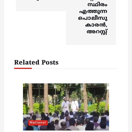
സ്ഥിരം
n
എത്തുന്ന
പൊലീസു
a
കാരൻ,
അറസ്റ്റ്
v
i
Related Posts
g
a
t
i
o
National