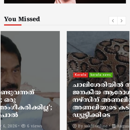
You Missed
Kerala
kerala news
ചാലിശേരിയില്‍ സര്‍ക്കാര്‍
ജനകീയ ആരോഗ്യകേന്ദ്രത്തില്‍
നഴ്സിന് അണലിയുടെ കടിയേറ്റു;
അണലിയുടെ കടിയേറ്റത്
ഡ്യൂട്ടിക്കിടെ
By
sakhionline
August 6, 2026
5 views