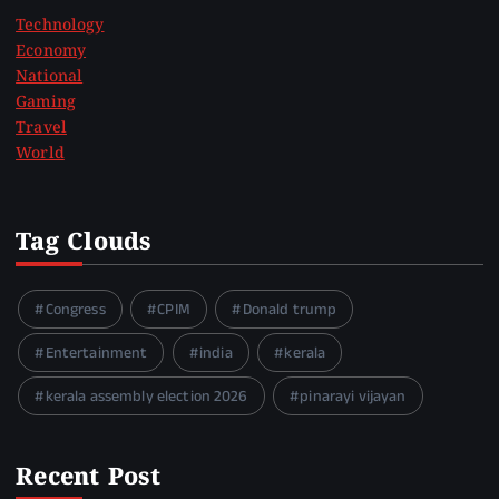
Technology
Economy
National
Gaming
Travel
World
Tag Clouds
Congress
CPIM
Donald trump
Entertainment
india
kerala
kerala assembly election 2026
pinarayi vijayan
Recent Post