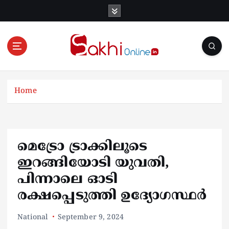
S
k
i
p
t
o
Online News Portal
c
o
Home
n
t
e
n
മെട്രോ ട്രാക്കിലൂടെ
t
ഇറങ്ങിയോടി യുവതി,
പിന്നാലെ ഓടി
രക്ഷപ്പെടുത്തി ഉദ്യോഗസ്ഥർ
National
September 9, 2024