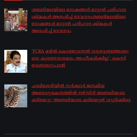
ശബരിമലയിലെ ദോഷങ്ങൾ മാറ്റാൻ പരിഹാര
ക്രിയകൾ ആരംഭിച്ച് ദേവസ്വംശബരിമലയിലെ
ദോഷങ്ങൾ മാറ്റാൻ പരിഹാര ക്രിയകൾ
ആരംഭിച്ച് ദേവസ്വം
by sakhionline
August 6, 2026
‘FCRA ബിൽ കൊണ്ടുവന്നത് ദുരുദ്ദേശ്യത്തോടെ;
ഒരു കാരണവശാലും അം​ഗീകരിക്കില്ല’; കെസി
വേണു​ഗോപാൽ
by sakhionline
August 6, 2026
ചാലിശേരിയില്‍ സര്‍ക്കാര്‍ ജനകീയ
ആരോഗ്യകേന്ദ്രത്തില്‍ നഴ്സിന് അണലിയുടെ
കടിയേറ്റു; അണലിയുടെ കടിയേറ്റത് ഡ്യൂട്ടിക്കിടെ
by sakhionline
August 6, 2026