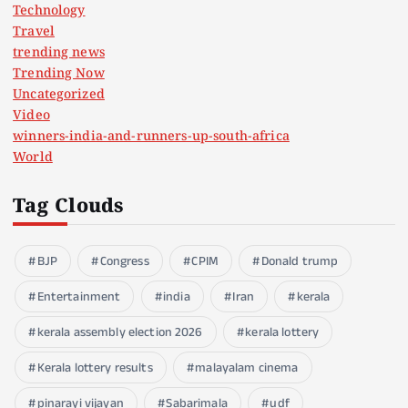
Technology
Travel
trending news
Trending Now
Uncategorized
Video
winners-india-and-runners-up-south-africa
World
Tag Clouds
BJP
Congress
CPIM
Donald trump
Entertainment
india
Iran
kerala
kerala assembly election 2026
kerala lottery
Kerala lottery results
malayalam cinema
pinarayi vijayan
Sabarimala
udf