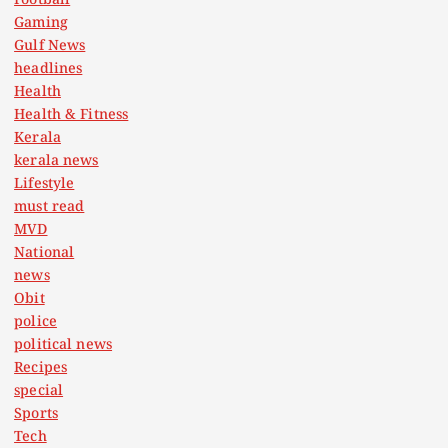
Football
Gaming
Gulf News
headlines
Health
Health & Fitness
Kerala
kerala news
Lifestyle
must read
MVD
National
news
Obit
police
political news
Recipes
special
Sports
Tech