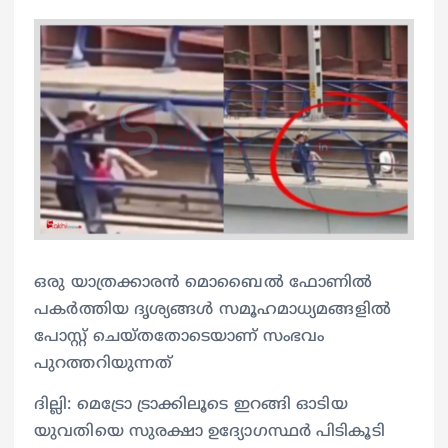
ഒരു യാത്രക്കാരൻ മൊബൈൽ ഫോണിൽ
പകർത്തിയ ദൃശ്യങ്ങൾ സമൂഹമാധ്യമങ്ങളിൽ
പോസ്റ്റ് ചെയ്തതോടെയാണ് സംഭവം
പുറത്തറിയുന്നത്
ദില്ലി: മെട്രോ ട്രാക്കിലൂടെ ഇറങ്ങി ഓടിയ
യുവതിയെ സുരക്ഷാ ഉദ്യോഗസ്ഥർ പിടികൂടി