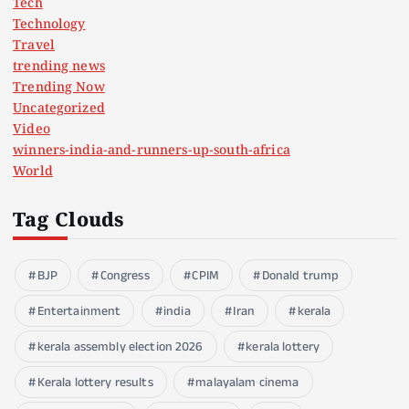
Tech
Technology
Travel
trending news
Trending Now
Uncategorized
Video
winners-india-and-runners-up-south-africa
World
Tag Clouds
BJP
Congress
CPIM
Donald trump
Entertainment
india
Iran
kerala
kerala assembly election 2026
kerala lottery
Kerala lottery results
malayalam cinema