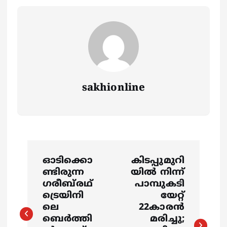
sakhionline
P
ഓടിക്കൊ
കിടപ്പുമുറി
o
ണ്ടിരുന്ന
യിൽ നിന്ന്
ഗരീബ്‍രഥ്
പാമ്പുകടി
s
ട്രെയിനി
യേറ്റ്
ലെ
22കാരൻ
ബെർത്തി
മരിച്ചു;
t