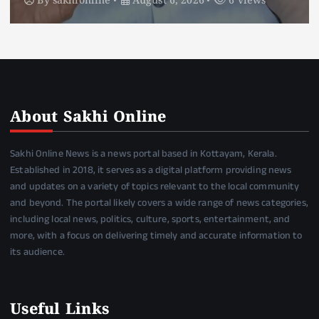
By
sakhionline
August 6, 2026
5 views
About Sakhi Online
Sakhi Online News is a news portal based in Kottayam, Kerala.
Established in 2018, it serves as a digital platform providing news
and updates on a variety of topics relevant to the local community
and beyond. The portal likely covers a wide range of news categories,
including local news, politics, culture, sports, entertainment, and
more, with a focus on delivering timely and accurate information to
its audience.
Useful Links