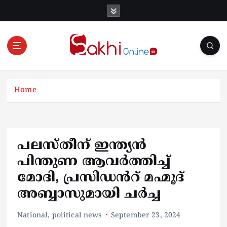
S
k
i
p
t
o
Online News Portal
c
o
Home
n
t
e
n
പലസ്തീന് ഇന്ത്യൻ
t
പിന്തുണ ആവർത്തിച്ച്
മോദി, പ്രസിഡൻറ് മഹ്മൂദ്
അബ്ബാസുമായി ചർച്ച
National
,
political news
September 23, 2024