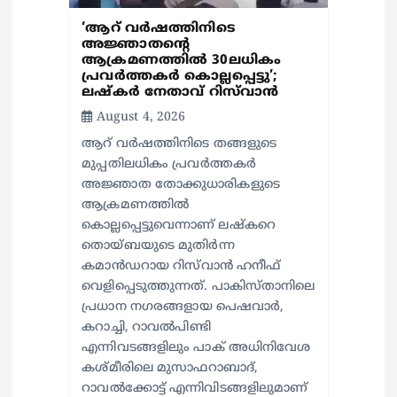
n
‘ആറ് വർഷത്തിനിടെ
അജ്ഞാതന്റെ
ആക്രമണത്തിൽ 30ലധികം
പ്രവർത്തകർ കൊല്ലപ്പെ‍ട്ടു’;
ലഷ്കർ നേതാവ് റിസ്‌വാൻ
August 4, 2026
ആറ് വർഷത്തിനിടെ തങ്ങളുടെ
മുപ്പതിലധികം പ്രവർത്തകർ
അജ്ഞാത തോക്കുധാരികളുടെ
ആക്രമണത്തിൽ
കൊല്ലപ്പെട്ടുവെന്നാണ് ലഷ്കറെ
തൊയ്ബയുടെ മുതിർന്ന
കമാൻഡറായ റിസ്‌വാൻ ഹനീഫ്
വെളിപ്പെടുത്തുന്നത്. പാകിസ്താനിലെ
പ്രധാന നഗരങ്ങളായ പെഷവാർ,
കറാച്ചി, റാവൽപിണ്ടി
എന്നിവടങ്ങളിലും പാക് അധിനിവേശ
കശ്മീരിലെ മുസാഫറാബാദ്,
റാവൽക്കോട്ട് എന്നിവിടങ്ങളിലുമാണ്