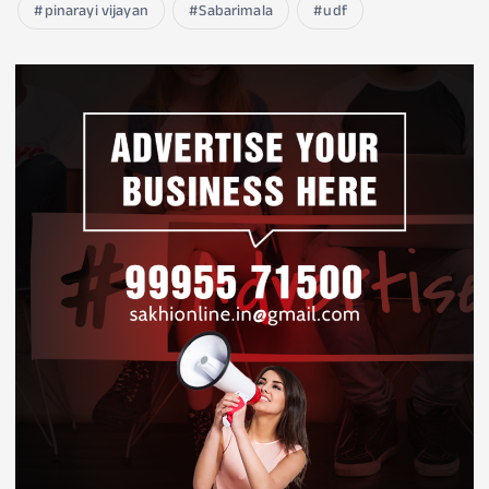
pinarayi vijayan
Sabarimala
udf