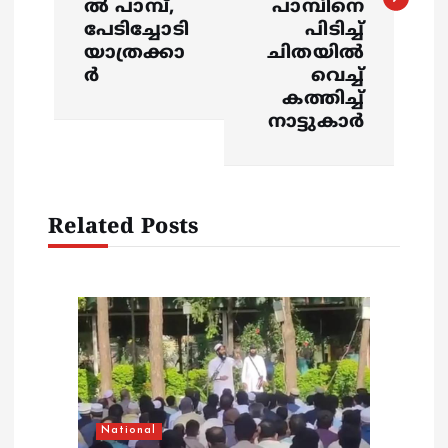
ൽ പാമ്പ്,
പാമ്പിനെ
പേടിച്ചോടി
പിടിച്ച്
n
യാത്രക്കാ
ചിതയിൽ
ർ
വെച്ച്
a
കത്തിച്ച്
നാട്ടുകാർ
v
i
Related Posts
g
a
t
i
o
National