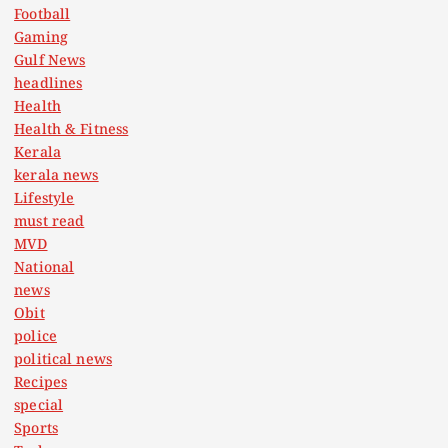
Football
Gaming
Gulf News
headlines
Health
Health & Fitness
Kerala
kerala news
Lifestyle
must read
MVD
National
news
Obit
police
political news
Recipes
special
Sports