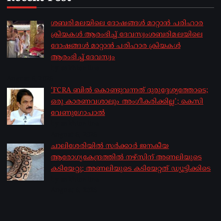
ശബരിമലയിലെ ദോഷങ്ങൾ മാറ്റാൻ പരിഹാര
ക്രിയകൾ ആരംഭിച്ച് ദേവസ്വംശബരിമലയിലെ
ദോഷങ്ങൾ മാറ്റാൻ പരിഹാര ക്രിയകൾ
ആരംഭിച്ച് ദേവസ്വം
by sakhionline
August 6, 2026
‘FCRA ബിൽ കൊണ്ടുവന്നത് ദുരുദ്ദേശ്യത്തോടെ;
ഒരു കാരണവശാലും അം​ഗീകരിക്കില്ല’; കെസി
വേണു​ഗോപാൽ
by sakhionline
August 6, 2026
ചാലിശേരിയില്‍ സര്‍ക്കാര്‍ ജനകീയ
ആരോഗ്യകേന്ദ്രത്തില്‍ നഴ്സിന് അണലിയുടെ
കടിയേറ്റു; അണലിയുടെ കടിയേറ്റത് ഡ്യൂട്ടിക്കിടെ
by sakhionline
August 6, 2026