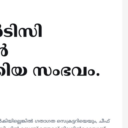
ടിസി
ൻ
കിയ സംഭവം.
യില്ലെങ്കിൽ ഗതാഗത സെക്രട്ടറിയെയും, ചീഫ്