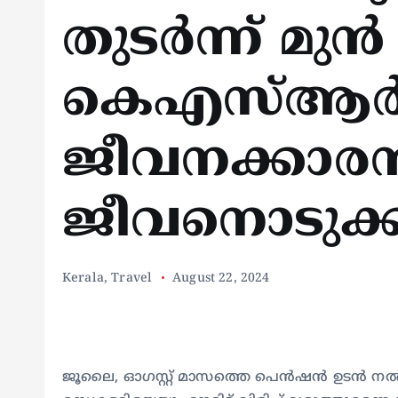
തുടർന്ന് മുൻ
കെഎസ്ആർ
ജീവനക്കാര
ജീവനൊടുക്
Kerala
,
Travel
August 22, 2024
ജൂലൈ, ഓഗസ്റ്റ് മാസത്തെ പെൻഷൻ ഉടൻ നൽകി