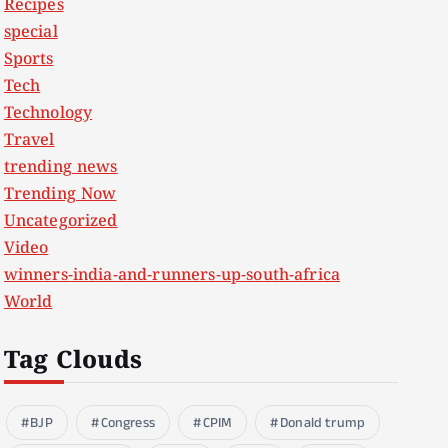
Recipes
special
Sports
Tech
Technology
Travel
trending news
Trending Now
Uncategorized
Video
winners-india-and-runners-up-south-africa
World
Tag Clouds
BJP
Congress
CPIM
Donald trump