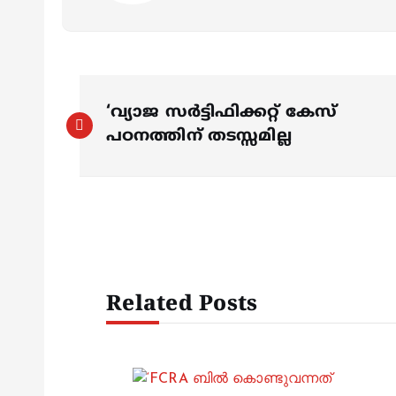
P
‘വ്യാജ സര്‍ട്ടിഫിക്കറ്റ് കേസ്
o
പഠനത്തിന് തടസ്സമില്ല
s
t
n
Related Posts
a