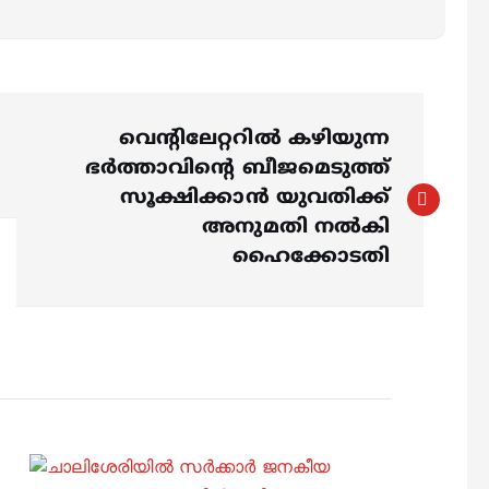
വെന്‍റിലേറ്ററിൽ കഴിയുന്ന
ഭർത്താവിന്‍റെ ബീജമെടുത്ത്
സൂക്ഷിക്കാൻ യുവതിക്ക്
അനുമതി നൽകി
ഹൈക്കോടതി