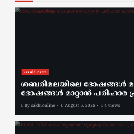
kerala news
ശബരിമലയിലെ ദോഷങ്ങൾ മാറ
ദോഷങ്ങൾ മാറ്റാൻ പരിഹാര ക്
By
sakhionline
August 6, 2026
4 views