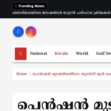
S
Trending News:
k
ശബരിമലയിലെ ദോഷങ്ങൾ മാറ്റാൻ പരിഹാര ക്രിയകൾ ആര
i
p
t
o
c
o
National
Kerala
World
Gulf N
n
t
e
Home
പെൻഷൻ മുടങ്ങിയതിനെ തുടർന്ന് മുൻ 
n
t
പെൻഷൻ മുട