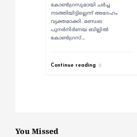
കോൺഗ്രസുമായി ചർച്ച
നടത്തിയിട്ടില്ലെന്ന് അദേഹം
വ്യക്തമാക്കി. മണ്ഡല
പുനർനിർണയ ബില്ലിൽ
കോൺഗ്രസ്…
Continue reading
You Missed