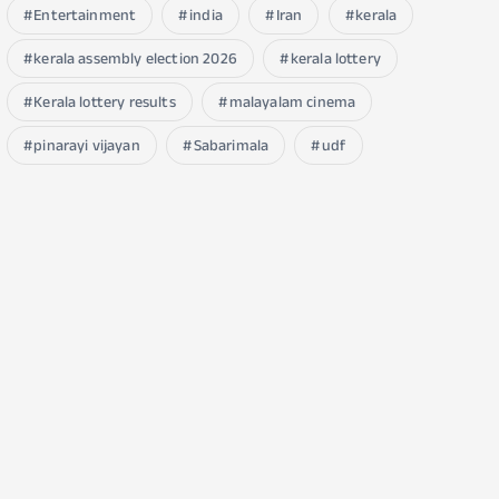
Entertainment
india
Iran
kerala
kerala assembly election 2026
kerala lottery
Kerala lottery results
malayalam cinema
pinarayi vijayan
Sabarimala
udf