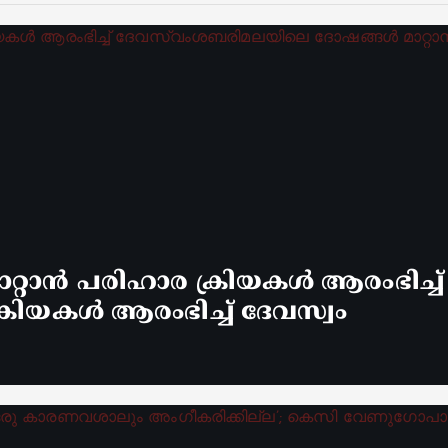
്റാൻ പരിഹാര ക്രിയകൾ ആരംഭിച്ച
രിയകൾ ആരംഭിച്ച് ദേവസ്വം