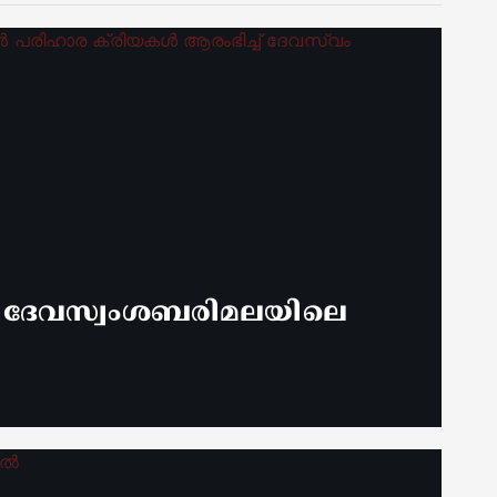
് ദേവസ്വംശബരിമലയിലെ