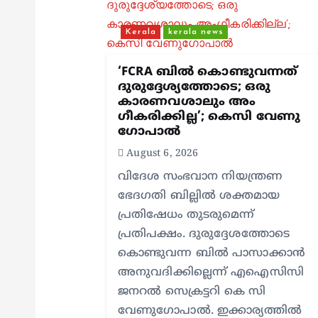
v
i
Kerala
kerala news
g
‘FCRA ബിൽ കൊണ്ടുവന്നത്
ദുരുദ്ദേശ്യത്തോടെ; ഒരു
കാരണവശാലും അം​
a
ഗീകരിക്കില്ല’; കെസി വേണു​
ഗോപാൽ
t
August 6, 2026
വിദേശ സംഭവാന നിയന്ത്രണ
i
ഭേദഗതി ബില്ലിൽ ശക്തമായ
പ്രതിഷേധം തുടരുമെന്ന്
o
പ്രതിപക്ഷം. ദുരുദ്ദേശത്തോടെ
കൊണ്ടുവന്ന ബിൽ പാസാക്കാൻ
n
അനുവദിക്കില്ലെന്ന് എഐസിസി
ജനറൽ സെക്രട്ടറി കെ സി
വേണുഗോപാൽ. ഇക്കാര്യത്തിൽ