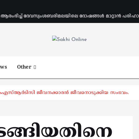
ംഭിച്ച് ദേവസ്വംശബരിമലയിലെ ദോഷങ്ങൾ മാറ്റാൻ പരിഹാര 
Online News Portal
ews
Other
കെഎസ്ആർടിസി ജീവനക്കാരൻ ജീവനൊടുക്കിയ സംഭവം.
ങ്ങിയതിനെ