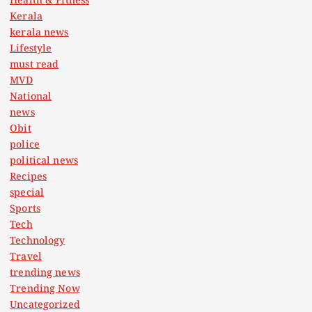
Health & Fitness
Kerala
kerala news
Lifestyle
must read
MVD
National
news
Obit
police
political news
Recipes
special
Sports
Tech
Technology
Travel
trending news
Trending Now
Uncategorized