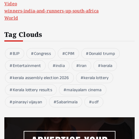
Video
winners-india-and-runners-up-south-africa
World
Tag Clouds
BJP
Congress
CPIM
Donald trump
Entertainment
india
Iran
kerala
kerala assembly election 2026
kerala lottery
Kerala lottery results
malayalam cinema
pinarayi vijayan
Sabarimala
udf