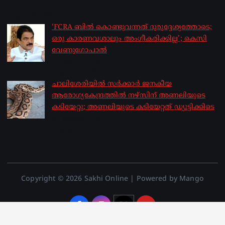
by sakhionline
August 6, 2026
‘FCRA ബിൽ കൊണ്ടുവന്നത് ദുരുദ്ദേശ്യത്തോടെ;
ഒരു കാരണവശാലും അം​ഗീകരിക്കില്ല’; കെസി
വേണു​ഗോപാൽ
by sakhionline
August 6, 2026
ചാലിശേരിയില്‍ സര്‍ക്കാര്‍ ജനകീയ
ആരോഗ്യകേന്ദ്രത്തില്‍ നഴ്സിന് അണലിയുടെ
കടിയേറ്റു; അണലിയുടെ കടിയേറ്റത് ഡ്യൂട്ടിക്കിടെ
by sakhionline
August 6, 2026
Copyright © 2026 Sakhi Online | Powered by Mango