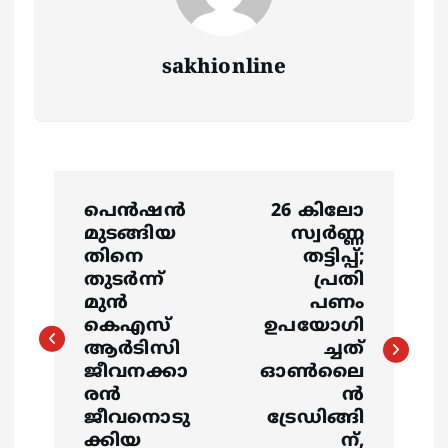
sakhionline
P
പെൻഷൻ
26 കിലോ
o
മുടങ്ങിയ
സ്വർണ്ണ
തിനെ
തട്ടിപ്പ്;
s
തുടർന്ന്
പ്രതി
മുൻ
പണം
കെഎസ്
ഉപയോഗി
t
ആർടിസി
ച്ചത്
ജീവനക്കാ
ഓൺലൈ
n
രൻ
ൻ
ജീവനൊടു
ട്രേഡിങ്ങി
a
ക്കിയ
ന്,