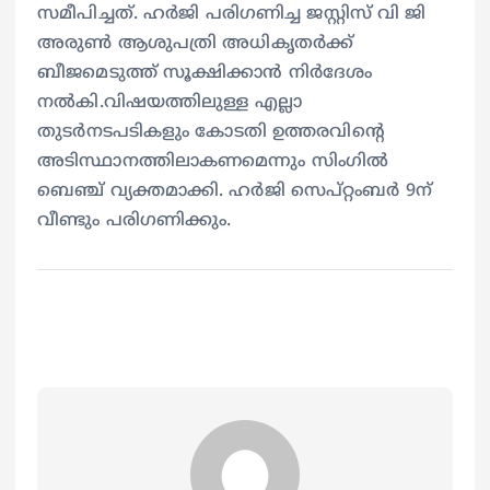
സമീപിച്ചത്. ഹർജി പരിഗണിച്ച ജസ്റ്റിസ് വി ജി
അരുൺ ആശുപത്രി അധികൃതർക്ക്
ബീജമെടുത്ത് സൂക്ഷിക്കാൻ നിർദേശം
നൽകി.വിഷയത്തിലുള്ള എല്ലാ
തുടർനടപടികളും കോടതി ഉത്തരവിന്‍റെ
അടിസ്ഥാനത്തിലാകണമെന്നും സിംഗിൽ
ബെഞ്ച് വ്യക്തമാക്കി. ഹർജി സെപ്റ്റംബർ 9ന്
വീണ്ടും പരിഗണിക്കും.