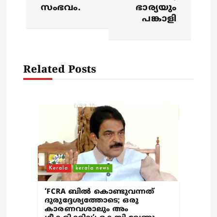
സംഭവം.
ഭാര്യയും
v
പങ്കാളി
i
g
Related Posts
a
t
i
o
Kerala
kerala news
n
‘FCRA ബിൽ കൊണ്ടുവന്നത്
ദുരുദ്ദേശ്യത്തോടെ; ഒരു
കാരണവശാലും അം​