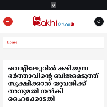
S
k
i
p
t
o
Online News Portal
c
o
Home
n
t
e
n
വെന്‍റിലേറ്ററിൽ കഴിയുന്ന
t
ഭർത്താവിന്‍റെ ബീജമെടുത്ത്
സൂക്ഷിക്കാൻ യുവതിക്ക്
അനുമതി നൽകി
ഹൈക്കോടതി