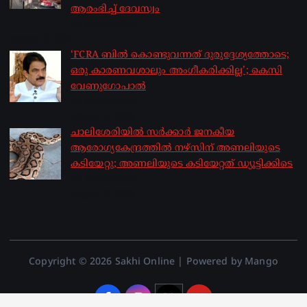
ആരംഭിച്ച് ദേവസ്വം
by sakhionline
August 6, 2026
‘FCRA ബിൽ കൊണ്ടുവന്നത് ദുരുദ്ദേശ്യത്തോടെ;
ഒരു കാരണവശാലും അം​ഗീകരിക്കില്ല’; കെസി
വേണു​ഗോപാൽ
by sakhionline
August 6, 2026
ചാലിശേരിയില്‍ സര്‍ക്കാര്‍ ജനകീയ
ആരോഗ്യകേന്ദ്രത്തില്‍ നഴ്സിന് അണലിയുടെ
കടിയേറ്റു; അണലിയുടെ കടിയേറ്റത് ഡ്യൂട്ടിക്കിടെ
by sakhionline
August 6, 2026
Copyright © 2026 Sakhi Online | Powered by Mango