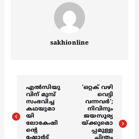
sakhionline
P
എല്‍സിയു
‘ഒറ്റക് വഴി
o
വിന് മുമ്പ്
വെട്ടി
സംഭവിച്ച
വന്നവർ’;
s
കഥയുമാ
നിവിനും
യി
ജയസൂര്യ
ലോകേഷി
യ്ക്കുമൊ
t
ന്റെ
പ്പമുള്ള
ഷോര്‍ട്ട്
ചിത്രം