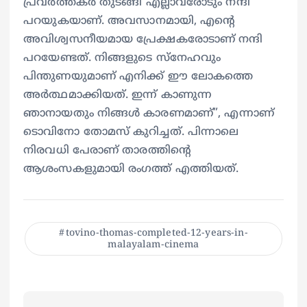
പ്രവർത്തകർ തുടങ്ങി എല്ലാവരോടും നന്ദി
പറയുകയാണ്. അവസാനമായി, എൻ്റെ
അവിശ്വസനീയമായ പ്രേക്ഷകരോടാണ് നന്ദി
പറയേണ്ടത്. നിങ്ങളുടെ സ്നേഹവും
പിന്തുണയുമാണ് എനിക്ക് ഈ ലോകത്തെ
അർത്ഥമാക്കിയത്. ഇന്ന് കാണുന്ന
ഞാനായതും നിങ്ങൾ കാരണമാണ്”, എന്നാണ്
ടൊവിനോ തോമസ് കുറിച്ചത്. പിന്നാലെ
നിരവധി പേരാണ് താരത്തിന്റെ
ആശംസകളുമായി രം​ഗത്ത് എത്തിയത്.
tovino-thomas-completed-12-years-in-
malayalam-cinema