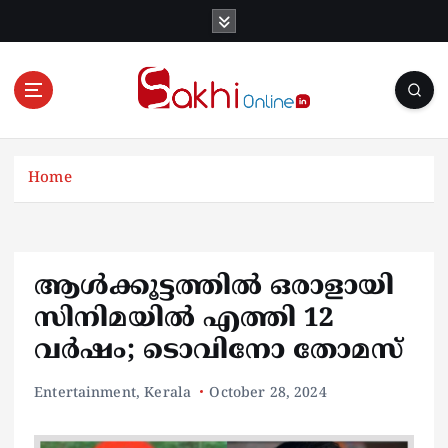
S
k
i
p
t
o
Online News Portal
c
o
Home
n
t
e
n
ആള്‍ക്കൂട്ടത്തില്‍ ഒരാളായി
t
സിനിമയിൽ എത്തി 12
വർഷം; ടൊവിനോ തോമസ്
Entertainment
,
Kerala
October 28, 2024