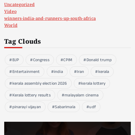
Uncategorized
Video
winners-india-and-runners-up-south-africa
World
Tag Clouds
BJP
Congress
CPIM
Donald trump
Entertainment
india
Iran
kerala
kerala assembly election 2026
kerala lottery
Kerala lottery results
malayalam cinema
pinarayi vijayan
Sabarimala
udf