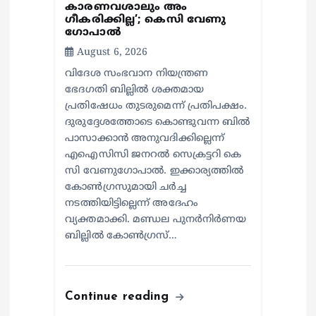
n
കാരണവശാലും അം​
ഗീകരിക്കില്ല’; കെസി വേണു​
ഗോപാൽ
August 6, 2026
വിദേശ സംഭവാന നിയന്ത്രണ
ഭേദഗതി ബില്ലിൽ ശക്തമായ
പ്രതിഷേധം തുടരുമെന്ന് പ്രതിപക്ഷം.
ദുരുദ്ദേശത്തോടെ കൊണ്ടുവന്ന ബിൽ
പാസാക്കാൻ അനുവദിക്കില്ലെന്ന്
എഐസിസി ജനറൽ സെക്രട്ടറി കെ
സി വേണുഗോപാൽ. ഇക്കാര്യത്തിൽ
കോൺഗ്രസുമായി ചർച്ച
നടത്തിയിട്ടില്ലെന്ന് അദേഹം
വ്യക്തമാക്കി. മണ്ഡല പുനർനിർണയ
ബില്ലിൽ കോൺഗ്രസ്…
Continue reading