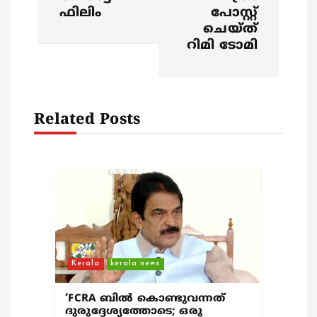
n
ഫിലിം
പോസ്റ്റ്
ചെയ്‌ത്‌
a
റിമി ടോമി
v
i
Related Posts
g
a
t
i
Kerala
kerala news
o
‘FCRA ബിൽ കൊണ്ടുവന്നത്
ദുരുദ്ദേശ്യത്തോടെ; ഒരു