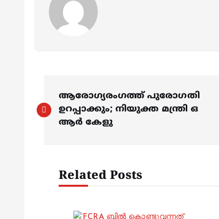
P
ആരോഗ്യരംഗത്ത് പുരോഗതി
o
ഉറപ്പാക്കും; നിയുക്ത മന്ത്രി ഒ
ആര്‍ കേളു
s
t
Related Posts
n