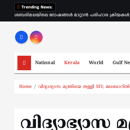
S
Trending News:
k
ശബരിമലയിലെ ദോഷങ്ങൾ മാറ്റാൻ പരിഹാര ക്രിയകൾ ആര
i
p
t
o
c
o
National
Kerala
World
Gulf N
n
t
e
Home
വിദ്യാഭ്യാസ മന്ത്രിയെ തള്ളി SFI; മലബാറിൽ 
n
t
വിദ്യാഭ്യാസ മ