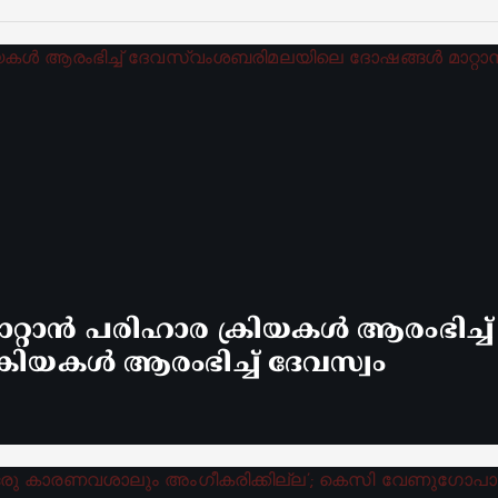
്റാൻ പരിഹാര ക്രിയകൾ ആരംഭിച്ച
രിയകൾ ആരംഭിച്ച് ദേവസ്വം