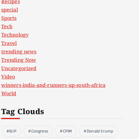
Recipes
special
Sports
Tech
Technology
Travel
trending news
Trending Now
Uncategorized
Video
winners-india-and-runners-up-south-africa
World
Tag Clouds
BJP
Congress
CPIM
Donald trump