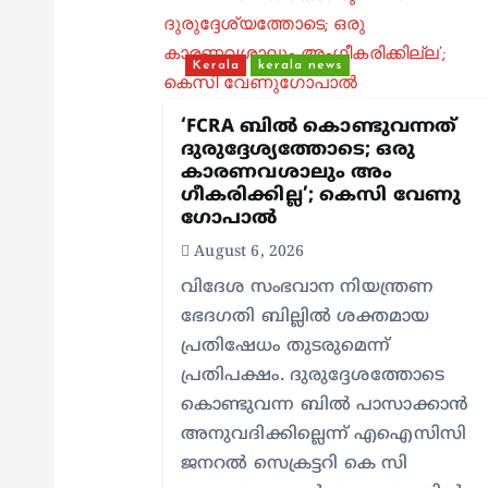
a
v
Kerala
kerala news
i
‘FCRA ബിൽ കൊണ്ടുവന്നത്
ദുരുദ്ദേശ്യത്തോടെ; ഒരു
കാരണവശാലും അം​
g
ഗീകരിക്കില്ല’; കെസി വേണു​
ഗോപാൽ
a
August 6, 2026
വിദേശ സംഭവാന നിയന്ത്രണ
t
ഭേദഗതി ബില്ലിൽ ശക്തമായ
പ്രതിഷേധം തുടരുമെന്ന്
i
പ്രതിപക്ഷം. ദുരുദ്ദേശത്തോടെ
കൊണ്ടുവന്ന ബിൽ പാസാക്കാൻ
o
അനുവദിക്കില്ലെന്ന് എഐസിസി
ജനറൽ സെക്രട്ടറി കെ സി