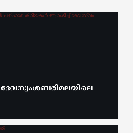
് ദേവസ്വംശബരിമലയിലെ