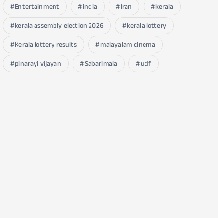
Entertainment
india
Iran
kerala
kerala assembly election 2026
kerala lottery
Kerala lottery results
malayalam cinema
pinarayi vijayan
Sabarimala
udf