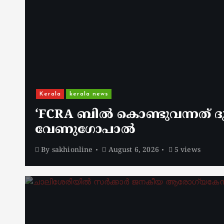
Kerala
kerala news
‘FCRA ബിൽ കൊണ്ടുവന്നത് ദു
വേണു​ഗോപാൽ
By
sakhionline
August 6, 2026
5 views