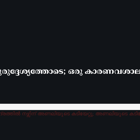
രുദ്ദേശ്യത്തോടെ; ഒരു കാരണവശാലും