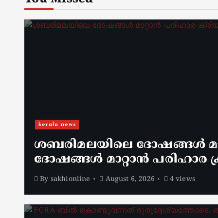
kerala news
ശബരിമലയിലെ ദോഷങ്ങൾ മാറ
ദോഷങ്ങൾ മാറ്റാൻ പരിഹാര ക്
By
sakhionline
August 6, 2026
4 views