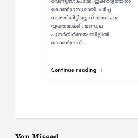
n
വേണുഗോപാൽ. ഇക്കാര്യത്തിൽ
കോൺഗ്രസുമായി ചർച്ച
നടത്തിയിട്ടില്ലെന്ന് അദേഹം
വ്യക്തമാക്കി. മണ്ഡല
പുനർനിർണയ ബില്ലിൽ
കോൺഗ്രസ്…
Continue reading
You Missed