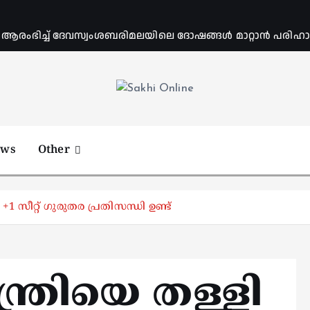
ംഭിച്ച് ദേവസ്വംശബരിമലയിലെ ദോഷങ്ങൾ മാറ്റാൻ പരിഹാര 
Online News Portal
ews
Other
+1 സീറ്റ് ഗുരുതര പ്രതിസന്ധി ഉണ്ട്
ന്ത്രിയെ തള്ളി