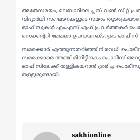
അതേസമയം, മലബാറിലെ പ്ലസ് വൺ സീറ്റ് പ്രതി
വിദ്യാർഥി സംഘടനകളുടെ സമരം തുടരുകയാണ്. 
ഓഫീസുകൾ എം.എസ്.എഫ് പ്രവർത്തകർ ഉപരോധ
സെക്കൻ്ററി മേഖലാ ഉപഡയറക്ടറുടെ ഓഫീസ് 
സമരക്കാർ എത്തുന്നതറിഞ്ഞ് നിരവധി പൊലീസുക
സമരക്കാരെ അഞ്ച് മിനിട്ടിനകം പൊലീസ് അറസ്റ്
ഓഫീസിലേക്ക് തള്ളികയറാൻ ശ്രമിച്ച പൊലീസും
തള്ളുമുണ്ടായി.
sakhionline