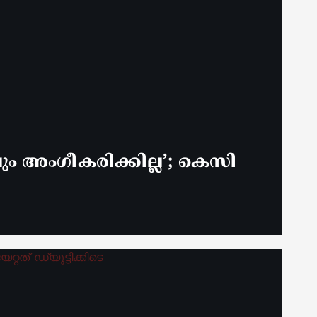
 അം​ഗീകരിക്കില്ല’; കെസി