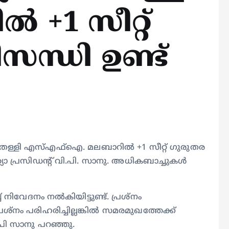
 +1 സീറ്റ്
സന്ധി ഉണ്ട്
ലപാട് തള്ളി എസ്എഫ്ഐ. മലബാറിൽ +1 സീറ്റ് ഗുരുതര
യാ പ്രസിഡന്റ് വി.പി. സാനു. അധികബാച്ചുകൾ
് നിവേദനം നൽകിയിട്ടുണ്ട്. പ്രശ്നം
. പ്രശ്നം പരിഹരിച്ചില്ലങ്കിൽ സമരമുഖത്തേക്ക്
വി.പി സാനു പറഞ്ഞു.