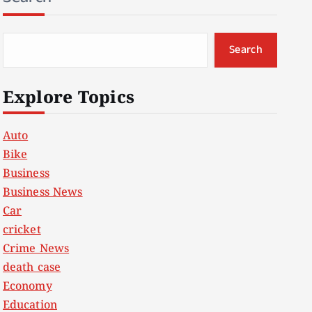
Search
Explore Topics
Auto
Bike
Business
Business News
Car
cricket
Crime News
death case
Economy
Education