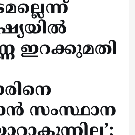
മല്ലെന്ന്
റഷ്യയിൽ
ണ്ണ ഇറക്കുമതി
കാരിനെ
ത്താൻ സംസ്ഥാന
ാറാകുന്നില്ല’;