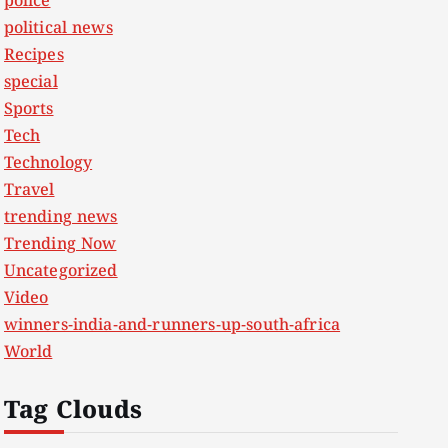
police
political news
Recipes
special
Sports
Tech
Technology
Travel
trending news
Trending Now
Uncategorized
Video
winners-india-and-runners-up-south-africa
World
Tag Clouds