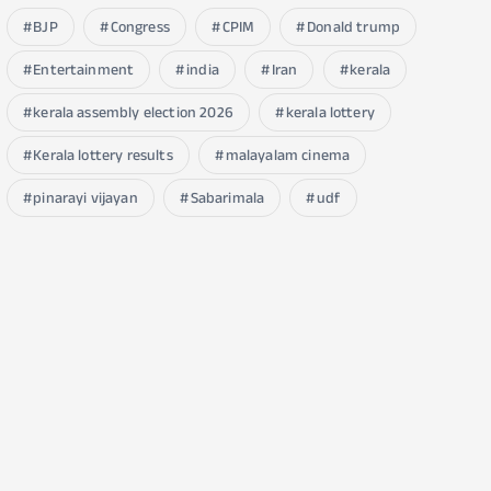
BJP
Congress
CPIM
Donald trump
Entertainment
india
Iran
kerala
kerala assembly election 2026
kerala lottery
Kerala lottery results
malayalam cinema
pinarayi vijayan
Sabarimala
udf