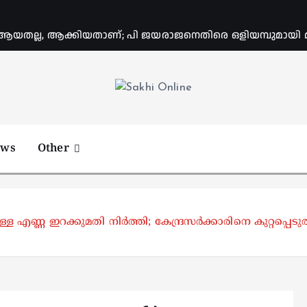
യതല്ല, ആക്കിയതാണ്; പി ജയരാജനെതിരെ ഒളിയമ്പുമായി
Online News Portal
ews
Other
്നുള്ള എണ്ണ ഇറക്കുമതി നിർത്തി; കേന്ദ്രസർക്കാരിനെ കുറ്റപ്പെ