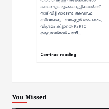
തരത്തിലുള്ള നിക്ഷേപങ്ങൾ
കൊണ്ടുവരും.ചെറുപ്പിക്കാർക്ക്
നാട് വിട്ട് ഓടേണ്ട അവസ്ഥ
ഒഴിവാക്കും. ബാംഗ്ലൂർ അപകടം,
വിശ്രമം കിട്ടാതെ KSRTC
ഡ്രൈവർമാർ പണി…
Continue reading
You Missed