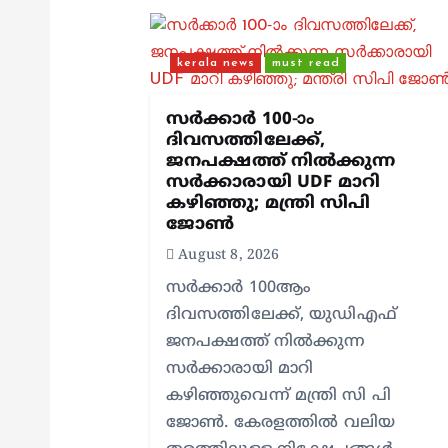
i
kerala news
must read
g
സർക്കാർ 100-ാം
ദിവസത്തിലേക്ക്,
a
ജനപക്ഷത്ത് നിൽക്കുന്ന
സർക്കാരായി UDF മാറി
t
കഴിഞ്ഞു; മന്ത്രി സിപി
ജോൺ
i
August 8, 2026
സർക്കാർ 100ആം
o
ദിവസത്തിലേക്ക്, യുഡിഎഫ്
ജനപക്ഷത്ത് നിൽക്കുന്ന
n
സർക്കാരായി മാറി
കഴിഞ്ഞുവെന്ന് മന്ത്രി സി പി
ജോൺ. കേരളത്തിൽ വലിയ