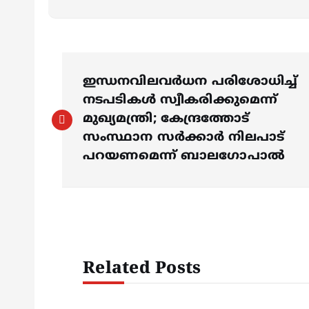
P
ഇന്ധനവിലവർധന പരിശോധിച്ച്
o
നടപടികൾ സ്വീകരിക്കുമെന്ന്
മുഖ്യമന്ത്രി; കേന്ദ്രത്തോട്
s
സംസ്ഥാന സർക്കാർ നിലപാട്
പറയണമെന്ന് ബാലഗോപാൽ
t
n
a
Related Posts
v