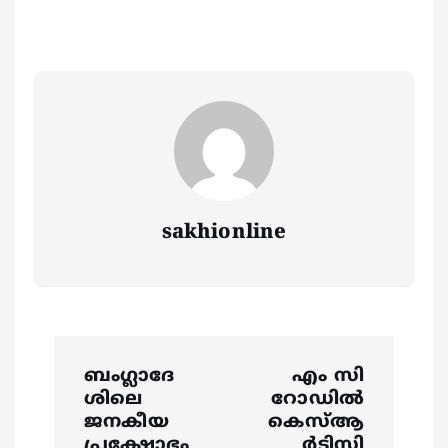
sakhionline
P
ബംഗ്ലാദേ
എം സി
o
ശിലെ
റോഡിൽ
ജനകീയ
കെസ്ആ
പ്രക്ഷോഭം
ർടിസി