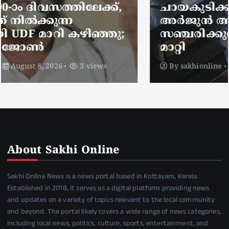
ചായകുടിക്കാൻ എടപ്പാളിലെത്തി
അർജുൻ ആയങ്കി;
സഞ്ചരിക്കുന്നത് വാഹനങ്ങൾ
മാറ്റി
By
sakhionline
August 8, 2026
5 views
About Sakhi Online
Sakhi Online News is a news portal based in Kottayam, Kerala.
Established in 2018, it serves as a digital platform providing news
and updates on a variety of topics relevant to the local community
and beyond. The portal likely covers a wide range of news categories,
including local news, politics, culture, sports, entertainment, and