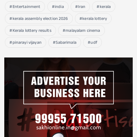
Entertainment
india
Iran
kerala
kerala assembly election 2026
kerala lottery
Kerala lottery results
malayalam cinema
pinarayi vijayan
Sabarimala
udf