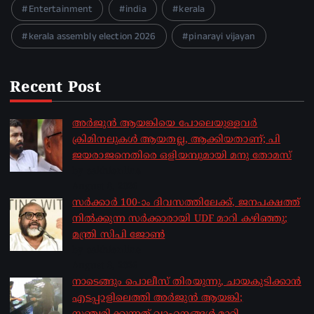
Entertainment
india
kerala
kerala assembly election 2026
pinarayi vijayan
Recent Post
അർജുൻ ആയങ്കിയെ പോലെയുള്ളവർ
ക്രിമിനലുകൾ ആയതല്ല, ആക്കിയതാണ്; പി
ജയരാജനെതിരെ ഒളിയമ്പുമായി മനു തോമസ്
by sakhionline
August 8, 2026
സർക്കാർ 100-ാം ദിവസത്തിലേക്ക്, ജനപക്ഷത്ത്
നിൽക്കുന്ന സർക്കാരായി UDF മാറി കഴിഞ്ഞു;
മന്ത്രി സിപി ജോൺ
by sakhionline
August 8, 2026
നാടെങ്ങും പൊലീസ് തിരയുന്നു, ചായകുടിക്കാൻ
എടപ്പാളിലെത്തി അർജുൻ ആയങ്കി;