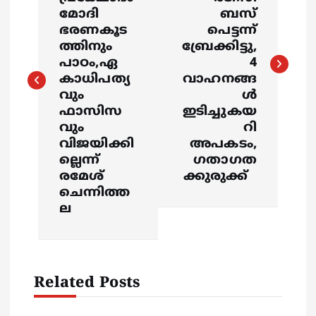
s
മോദി
ബസ്
ഭരണകൂട
പെട്ടന്ന്
t
ത്തിനും
ബ്രേക്കിട്ടു,
പാഠം,ഏ
4
n
കാധിപത്യ
വാഹനങ്ങ
വും
ൾ
a
ഫാസിസ
ഇടിച്ചുകയ
വും
റി
v
വിജയിക്കി
അപകടം,
ല്ലെന്ന്
ഗതാഗത
i
രമേശ്
ക്കുരുക്ക്
ചെന്നിത്ത
g
ല
a
t
Related Posts