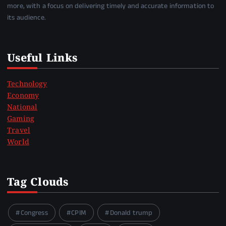
more, with a focus on delivering timely and accurate information to
its audience.
Useful Links
Technology
Economy
National
Gaming
Travel
World
Tag Clouds
Congress
CPIM
Donald trump