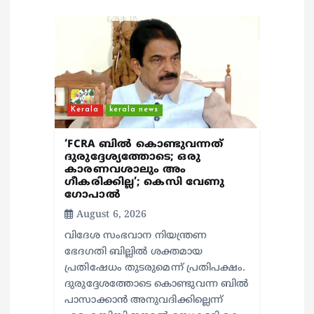
i
o
n
Kerala
kerala news
‘FCRA ബിൽ കൊണ്ടുവന്നത്
ദുരുദ്ദേശ്യത്തോടെ; ഒരു
കാരണവശാലും അം​
ഗീകരിക്കില്ല’; കെസി വേണു​
ഗോപാൽ
August 6, 2026
വിദേശ സംഭവാന നിയന്ത്രണ
ഭേദഗതി ബില്ലിൽ ശക്തമായ
പ്രതിഷേധം തുടരുമെന്ന് പ്രതിപക്ഷം.
ദുരുദ്ദേശത്തോടെ കൊണ്ടുവന്ന ബിൽ
പാസാക്കാൻ അനുവദിക്കില്ലെന്ന്