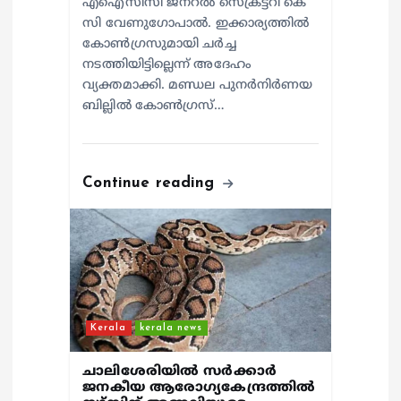
എഐസിസി ജനറൽ സെക്രട്ടറി കെ
സി വേണുഗോപാൽ. ഇക്കാര്യത്തിൽ
കോൺഗ്രസുമായി ചർച്ച
നടത്തിയിട്ടില്ലെന്ന് അദേഹം
വ്യക്തമാക്കി. മണ്ഡല പുനർനിർണയ
ബില്ലിൽ കോൺഗ്രസ്…
Continue reading
Kerala
kerala news
ചാലിശേരിയില്‍ സര്‍ക്കാര്‍
ജനകീയ ആരോഗ്യകേന്ദ്രത്തില്‍