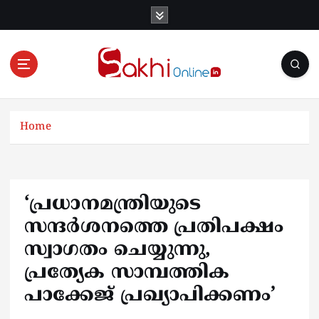
S
k
i
p
t
o
Online News Portal
c
o
Home
n
t
e
n
‘പ്രധാനമന്ത്രിയുടെ
t
സന്ദർശനത്തെ പ്രതിപക്ഷം
സ്വാഗതം ചെയ്യുന്നു,
പ്രത്യേക സാമ്പത്തിക
പാക്കേജ് പ്രഖ്യാപിക്കണം’