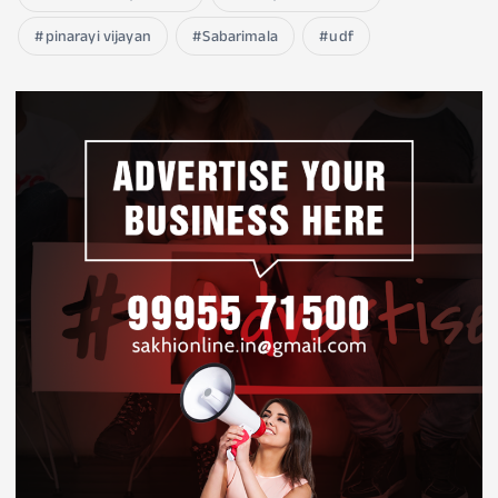
pinarayi vijayan
Sabarimala
udf