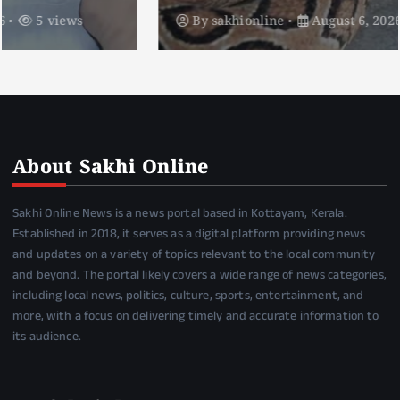
By
sakhionline
August 6, 2026
4 views
About Sakhi Online
Sakhi Online News is a news portal based in Kottayam, Kerala.
Established in 2018, it serves as a digital platform providing news
and updates on a variety of topics relevant to the local community
and beyond. The portal likely covers a wide range of news categories,
including local news, politics, culture, sports, entertainment, and
more, with a focus on delivering timely and accurate information to
its audience.