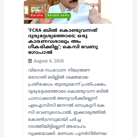
n
Kerala
kerala news
‘FCRA ബിൽ കൊണ്ടുവന്നത്
ദുരുദ്ദേശ്യത്തോടെ; ഒരു
കാരണവശാലും അം​
ഗീകരിക്കില്ല’; കെസി വേണു​
ഗോപാൽ
August 6, 2026
വിദേശ സംഭവാന നിയന്ത്രണ
ഭേദഗതി ബില്ലിൽ ശക്തമായ
പ്രതിഷേധം തുടരുമെന്ന് പ്രതിപക്ഷം.
ദുരുദ്ദേശത്തോടെ കൊണ്ടുവന്ന ബിൽ
പാസാക്കാൻ അനുവദിക്കില്ലെന്ന്
എഐസിസി ജനറൽ സെക്രട്ടറി കെ
സി വേണുഗോപാൽ. ഇക്കാര്യത്തിൽ
കോൺഗ്രസുമായി ചർച്ച
നടത്തിയിട്ടില്ലെന്ന് അദേഹം
വ്യക്തമാക്കി. മണ്ഡല പുനർനിർണയ