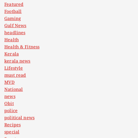
Featured
Football
Gaming
Gulf News
headlines
Health
Health & Fitness
Kerala
kerala news
Lifestyle
must read
MVD
National
news
Obit
police
political news
Recipes
special