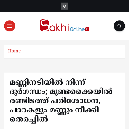
S
k
i
p
t
o
Online News Portal
c
o
Home
n
t
e
n
മണ്ണിനടിയില്‍ നിന്ന്
t
ദുര്‍ഗന്ധം; മുണ്ടക്കൈയില്‍
രണ്ടിടത്ത് പരിശോധന,
പാറകളും മണ്ണും നീക്കി
തെരച്ചില്‍