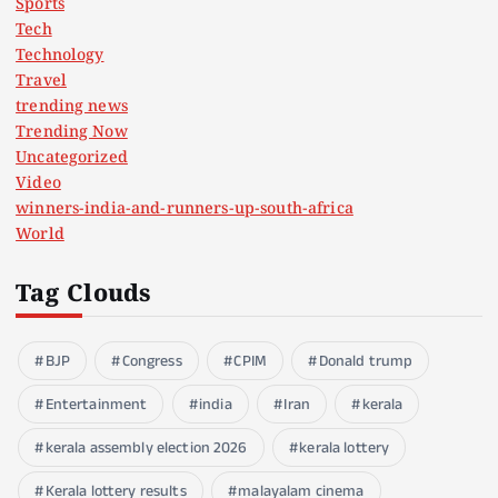
Sports
Tech
Technology
Travel
trending news
Trending Now
Uncategorized
Video
winners-india-and-runners-up-south-africa
World
Tag Clouds
BJP
Congress
CPIM
Donald trump
Entertainment
india
Iran
kerala
kerala assembly election 2026
kerala lottery
Kerala lottery results
malayalam cinema