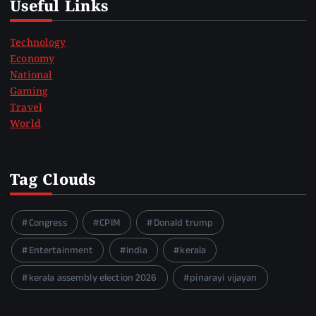
Useful Links
Technology
Economy
National
Gaming
Travel
World
Tag Clouds
Congress
CPIM
Donald trump
Entertainment
india
kerala
kerala assembly election 2026
pinarayi vijayan