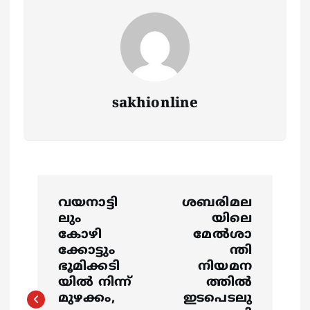
sakhionline
P
വയനാട്ടി
ശബരിമല
o
ലും
യിലെ
കോഴി
മേൽശാ
s
ക്കോട്ടും
ന്തി
ഭൂമിക്കടി
നിയമന
യില്‍ നിന്ന്
ത്തില്‍
t
മുഴക്കം,
ഇടപെടലു