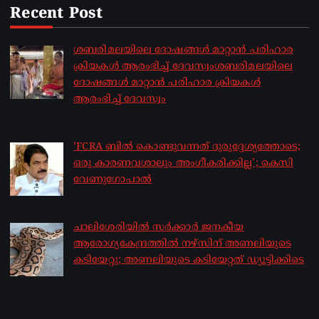
Recent Post
ശബരിമലയിലെ ദോഷങ്ങൾ മാറ്റാൻ പരിഹാര
ക്രിയകൾ ആരംഭിച്ച് ദേവസ്വംശബരിമലയിലെ
ദോഷങ്ങൾ മാറ്റാൻ പരിഹാര ക്രിയകൾ
ആരംഭിച്ച് ദേവസ്വം
by sakhionline
August 6, 2026
‘FCRA ബിൽ കൊണ്ടുവന്നത് ദുരുദ്ദേശ്യത്തോടെ;
ഒരു കാരണവശാലും അം​ഗീകരിക്കില്ല’; കെസി
വേണു​ഗോപാൽ
by sakhionline
August 6, 2026
ചാലിശേരിയില്‍ സര്‍ക്കാര്‍ ജനകീയ
ആരോഗ്യകേന്ദ്രത്തില്‍ നഴ്സിന് അണലിയുടെ
കടിയേറ്റു; അണലിയുടെ കടിയേറ്റത് ഡ്യൂട്ടിക്കിടെ
by sakhionline
August 6, 2026