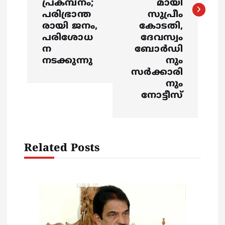
പ്രകമ്പനം;
മായി
n
പരിഭ്രാന്ത
സുപ്രീം
രായി ജനം,
കോടതി,
a
പരിശോധ
ദേവസ്വം
ന
ബോര്‍ഡി
v
നടക്കുന്നു
നും
സര്‍ക്കാരി
i
നും
നോട്ടീസ്
g
a
Related Posts
t
i
o