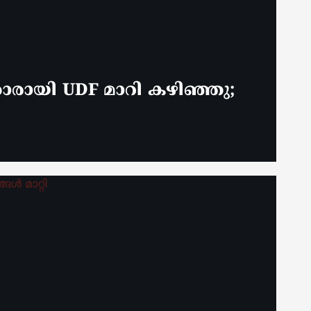
കാരായി UDF മാറി കഴിഞ്ഞു;