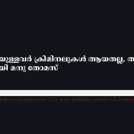
്ളവർ ക്രിമിനലുകൾ ആയതല്ല, ആ
യി മനു തോമസ്