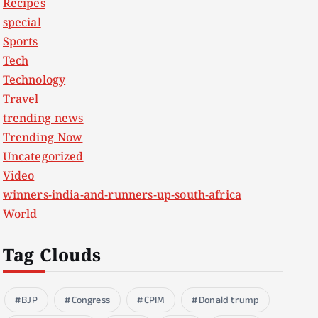
Recipes
special
Sports
Tech
Technology
Travel
trending news
Trending Now
Uncategorized
Video
winners-india-and-runners-up-south-africa
World
Tag Clouds
BJP
Congress
CPIM
Donald trump