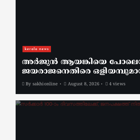
kerala news
അർജുൻ ആയങ്കിയെ പോലെയുള
ജയരാജനെതിരെ ഒളിയമ്പുമാ
By
sakhionline
August 8, 2026
4 views