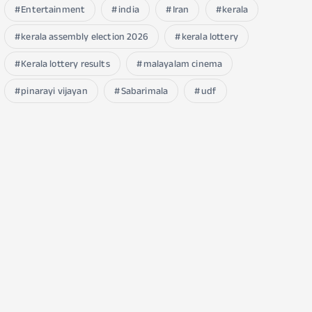
Entertainment
india
Iran
kerala
kerala assembly election 2026
kerala lottery
Kerala lottery results
malayalam cinema
pinarayi vijayan
Sabarimala
udf