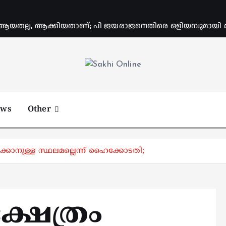
യതല്ല, ആക്കിയതാണ്; പി ജയരാജനെതിരെ ഒളിയമ്പുമായി
Online News Portal
ews
Other
റിക്കാനുള്ള സ്ഥലമല്ലെന്ന് ഹൈക്കോടതി;
്ഷേത്രം