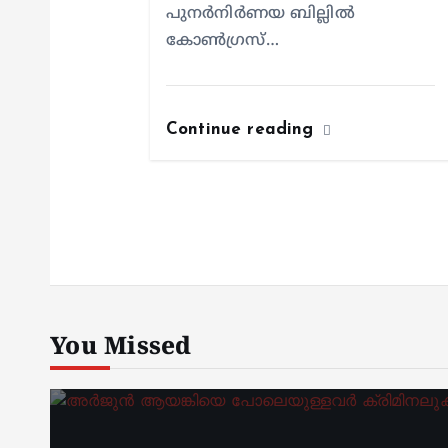
പുനർനിർണയ ബില്ലിൽ
കോൺഗ്രസ്…
Continue reading
You Missed