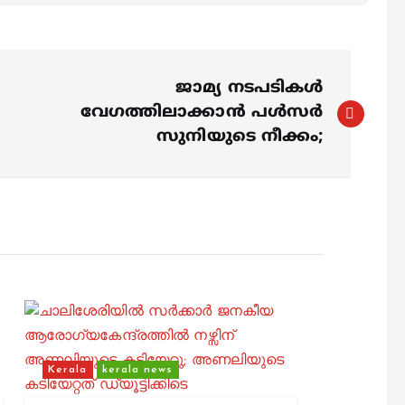
ജാമ്യ നടപടികൾ
വേഗത്തിലാക്കാൻ പള്‍സര്‍
സുനിയുടെ നീക്കം;
Kerala
kerala news