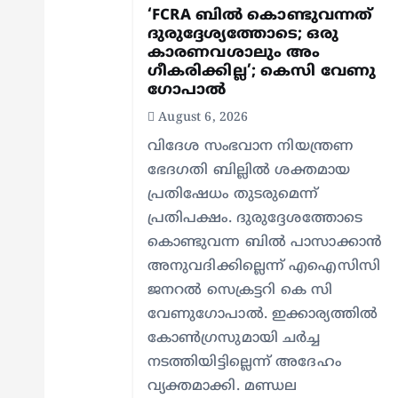
i
‘FCRA ബിൽ കൊണ്ടുവന്നത്
ദുരുദ്ദേശ്യത്തോടെ; ഒരു
കാരണവശാലും അം​
g
ഗീകരിക്കില്ല’; കെസി വേണു​
ഗോപാൽ
a
August 6, 2026
വിദേശ സംഭവാന നിയന്ത്രണ
t
ഭേദഗതി ബില്ലിൽ ശക്തമായ
പ്രതിഷേധം തുടരുമെന്ന്
i
പ്രതിപക്ഷം. ദുരുദ്ദേശത്തോടെ
കൊണ്ടുവന്ന ബിൽ പാസാക്കാൻ
o
അനുവദിക്കില്ലെന്ന് എഐസിസി
ജനറൽ സെക്രട്ടറി കെ സി
n
വേണുഗോപാൽ. ഇക്കാര്യത്തിൽ
കോൺഗ്രസുമായി ചർച്ച
നടത്തിയിട്ടില്ലെന്ന് അദേഹം
വ്യക്തമാക്കി. മണ്ഡല