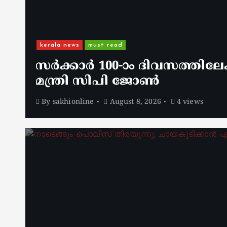
kerala news
must read
സർക്കാർ 100-ാം ദിവസത്തിലേക
മന്ത്രി സിപി ജോൺ
By
sakhionline
August 8, 2026
4 views