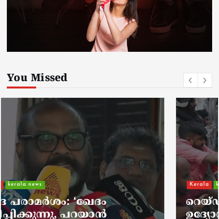
You Missed
Kerala
kerala news
റെയ്ഡ് കഴിഞ്ഞ് മടങ്ങിയ ഇ ഡി
ഉദ്യോഗസ്ഥരെ ആക്രമിച്ച കേസ്; 4