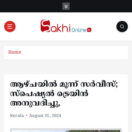
S
k
i
p
t
o
Online News Portal
c
o
Home
n
t
e
n
ആഴ്ചയിൽ മൂന്ന് സര്‍വീസ്;
t
സ്പെഷ്യൽ ട്രെയിൻ
അനുവദിച്ചു,
Kerala
August 31, 2024