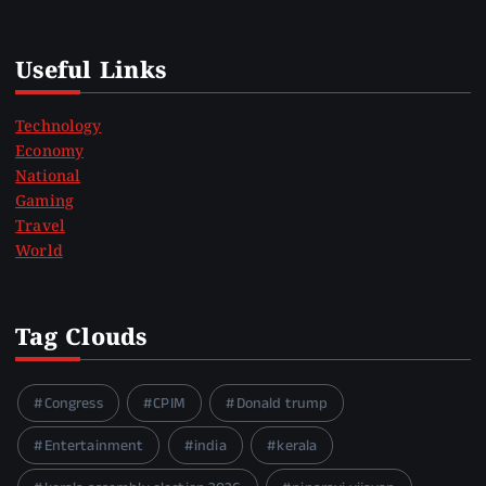
Useful Links
Technology
Economy
National
Gaming
Travel
World
Tag Clouds
Congress
CPIM
Donald trump
Entertainment
india
kerala