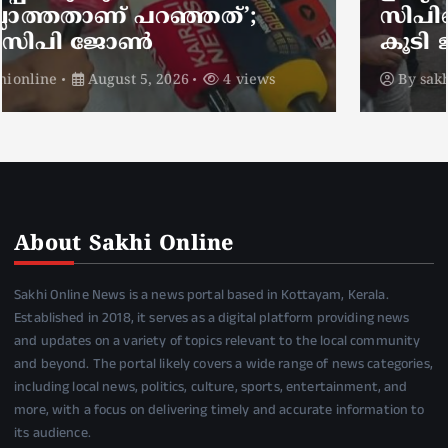
സിപിഐഎം പ്രവർത്തകർക്ക്
കൂടി ജാമ്യം
By
sakhionline
August 4, 2026
4 views
About Sakhi Online
Sakhi Online News is a news portal based in Kottayam, Kerala.
Established in 2018, it serves as a digital platform providing news
and updates on a variety of topics relevant to the local community
and beyond. The portal likely covers a wide range of news categories,
including local news, politics, culture, sports, entertainment, and
more, with a focus on delivering timely and accurate information to
its audience.