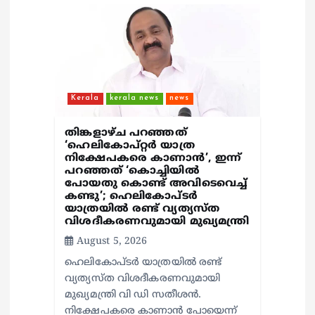
a
t
i
o
Kerala
kerala news
news
n
തിങ്കളാഴ്ച പറഞ്ഞത്
‘ഹെലികോപ്റ്റർ യാത്ര
നിക്ഷേപകരെ കാണാൻ’, ഇന്ന്
പറഞ്ഞത് ‘കൊച്ചിയിൽ
പോയതു കൊണ്ട് അവിടെവെച്ച്
കണ്ടു’; ഹെലികോപ്ടർ
യാത്രയിൽ രണ്ട് വ്യത്യസ്ത
വിശദീകരണവുമായി മുഖ്യമന്ത്രി
August 5, 2026
ഹെലികോപ്ടർ യാത്രയിൽ രണ്ട്
വ്യത്യസ്ത വിശദീകരണവുമായി
മുഖ്യമന്ത്രി വി ഡി സതീശൻ.
നിക്ഷേപകരെ കാണാൻ പോയെന്ന്