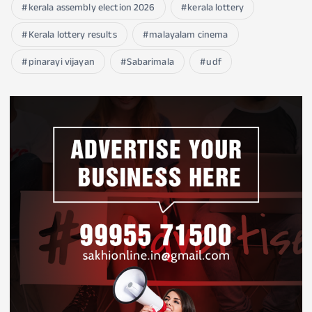
kerala assembly election 2026
kerala lottery
Kerala lottery results
malayalam cinema
pinarayi vijayan
Sabarimala
udf