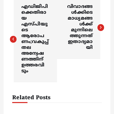
P
എഡിജിപി
വിവാദങ്ങ
o
ക്കെതിരാ
ൾക്കിടെ
യ
മാധ്യമങ്ങ
s
എസ്‍പിയു
ൾക്ക്
ടെ
മുന്നിലെ
ആരോപ
ത്തുന്നത്
t
ണം;വകുപ്പ്
ഇതാദ്യമാ
തല
യി
n
അന്വേഷ
ണത്തിന്
a
ഉത്തരവി
ടും
v
i
Related Posts
g