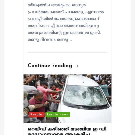
തിങ്കളാഴ്ച അദ്ദേഹം മാധ്യമ
പ്രവർത്തകരോട് പറഞ്ഞു, എന്നാൽ
കൊച്ചിയിൽ പോയതു കൊണ്ടാണ്
അവിടെ വച്ച് കണ്ടതെന്നായിരുന്നു
അദ്ദേഹത്തിന്റെ ഇന്നത്തെ മറുപടി.
രണ്ടു ദിവസം രണ്ടു…
Continue reading
Kerala
kerala news
റെയ്ഡ് കഴിഞ്ഞ് മടങ്ങിയ ഇ ഡി
ഉദ്യോഗസ്ഥരെ ആക്രമിച്ച