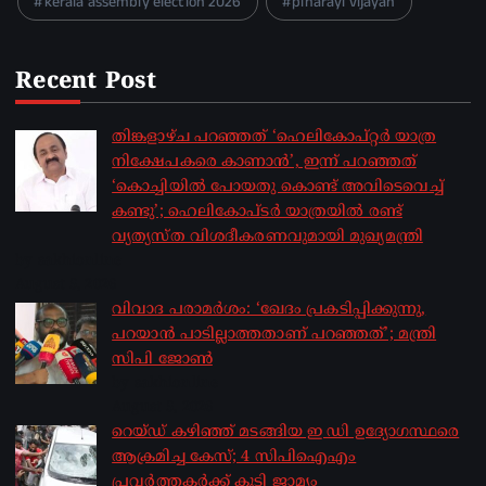
kerala assembly election 2026
pinarayi vijayan
Recent Post
തിങ്കളാഴ്ച പറഞ്ഞത് ‘ഹെലികോപ്റ്റർ യാത്ര
നിക്ഷേപകരെ കാണാൻ’, ഇന്ന് പറഞ്ഞത്
‘കൊച്ചിയിൽ പോയതു കൊണ്ട് അവിടെവെച്ച്
കണ്ടു’; ഹെലികോപ്ടർ യാത്രയിൽ രണ്ട്
വ്യത്യസ്ത വിശദീകരണവുമായി മുഖ്യമന്ത്രി
by sakhionline
August 5, 2026
വിവാദ പരാമർശം: ‘ഖേദം പ്രകടിപ്പിക്കുന്നു,
പറയാൻ പാടില്ലാത്തതാണ് പറഞ്ഞത്’; മന്ത്രി
സിപി ജോൺ
by sakhionline
August 5, 2026
റെയ്ഡ് കഴിഞ്ഞ് മടങ്ങിയ ഇ ഡി ഉദ്യോഗസ്ഥരെ
ആക്രമിച്ച കേസ്; 4 സിപിഐഎം
പ്രവർത്തകർക്ക് കൂടി ജാമ്യം