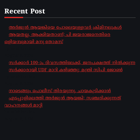
Recent Post
അർജുൻ ആയങ്കിയെ പോലെയുള്ളവർ ക്രിമിനലുകൾ
ആയതല്ല, ആക്കിയതാണ്; പി ജയരാജനെതിരെ
ഒളിയമ്പുമായി മനു തോമസ്
by sakhionline
August 8, 2026
സർക്കാർ 100-ാം ദിവസത്തിലേക്ക്, ജനപക്ഷത്ത് നിൽക്കുന്ന
സർക്കാരായി UDF മാറി കഴിഞ്ഞു; മന്ത്രി സിപി ജോൺ
by sakhionline
August 8, 2026
നാടെങ്ങും പൊലീസ് തിരയുന്നു, ചായകുടിക്കാൻ
എടപ്പാളിലെത്തി അർജുൻ ആയങ്കി; സഞ്ചരിക്കുന്നത്
വാഹനങ്ങൾ മാറ്റി
by sakhionline
August 8, 2026