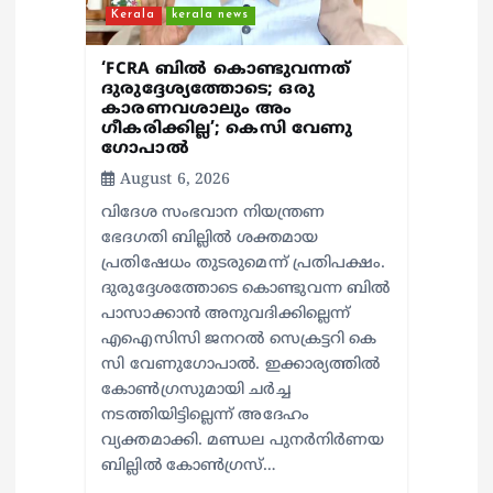
o
Kerala
kerala news
n
‘FCRA ബിൽ കൊണ്ടുവന്നത്
ദുരുദ്ദേശ്യത്തോടെ; ഒരു
കാരണവശാലും അം​
ഗീകരിക്കില്ല’; കെസി വേണു​
ഗോപാൽ
August 6, 2026
വിദേശ സംഭവാന നിയന്ത്രണ
ഭേദഗതി ബില്ലിൽ ശക്തമായ
പ്രതിഷേധം തുടരുമെന്ന് പ്രതിപക്ഷം.
ദുരുദ്ദേശത്തോടെ കൊണ്ടുവന്ന ബിൽ
പാസാക്കാൻ അനുവദിക്കില്ലെന്ന്
എഐസിസി ജനറൽ സെക്രട്ടറി കെ
സി വേണുഗോപാൽ. ഇക്കാര്യത്തിൽ
കോൺഗ്രസുമായി ചർച്ച
നടത്തിയിട്ടില്ലെന്ന് അദേഹം
വ്യക്തമാക്കി. മണ്ഡല പുനർനിർണയ
ബില്ലിൽ കോൺഗ്രസ്…