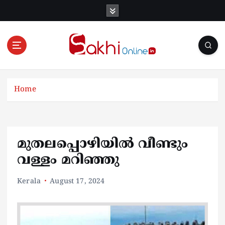
S
k
i
p
t
o
Online News Portal
c
o
Home
n
t
e
n
മുതലപ്പൊഴിയിൽ വീണ്ടും
t
വള്ളം മറിഞ്ഞു
Kerala
August 17, 2024