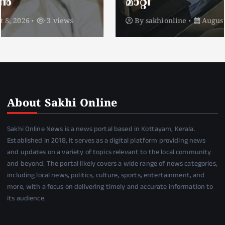
മാറ്റി
By
sakhionline
August 8, 2026
5 views
About Sakhi Online
Sakhi Online News is a news portal based in Kottayam, Kerala.
Established in 2018, it serves as a digital platform providing news
and updates on a variety of topics relevant to the local community
and beyond. The portal likely covers a wide range of news categories,
including local news, politics, culture, sports, entertainment, and
more, with a focus on delivering timely and accurate information to
its audience.