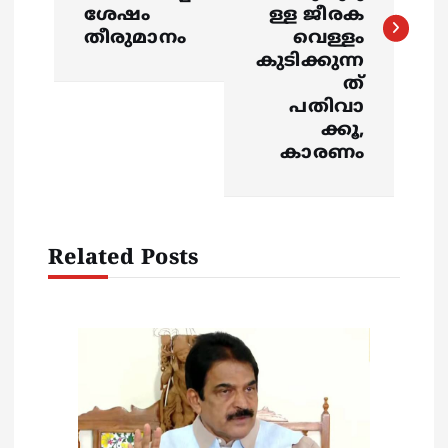
ശേഷം
ള്ള ജീരക
t
തീരുമാനം
വെള്ളം
കുടിക്കുന്ന
n
ത്
പതിവാ
a
ക്കൂ,
കാരണം
v
i
Related Posts
g
a
t
i