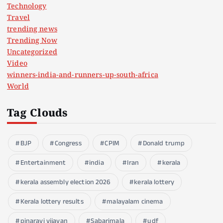
Technology
Travel
trending news
Trending Now
Uncategorized
Video
winners-india-and-runners-up-south-africa
World
Tag Clouds
BJP
Congress
CPIM
Donald trump
Entertainment
india
Iran
kerala
kerala assembly election 2026
kerala lottery
Kerala lottery results
malayalam cinema
pinarayi vijayan
Sabarimala
udf