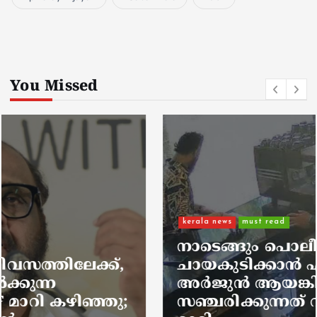
You Missed
kerala news
must read
നാടെങ്ങും പൊലീസ് തിരയുന്നു,
ചായകുടിക്കാൻ എടപ്പാളിലെത്തി
അർജുൻ ആയങ്കി;
സഞ്ചരിക്കുന്നത് വാഹനങ്ങൾ