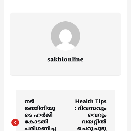
sakhionline
P
നടി
Health Tips
o
രഞ്ജിനിയു
: ദിവസവും
ടെ ഹര്‍ജി
വെറും
s
കോടതി
വയറ്റിൽ
പരിഗണിച്ച
ചെറുചൂടു