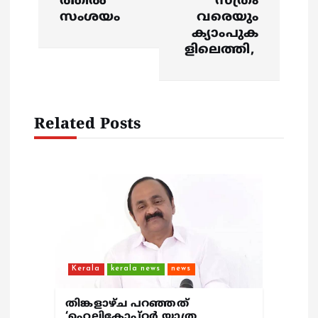
ത്തിൽ
സ്ത്രം
n
സംശയം
വരെയും
ക്യാംപുക
a
ളിലെത്തി,
v
i
Related Posts
g
a
t
i
Kerala
kerala news
news
o
തിങ്കളാഴ്ച പറഞ്ഞത്
‘ഹെലികോപ്റ്റർ യാത്ര