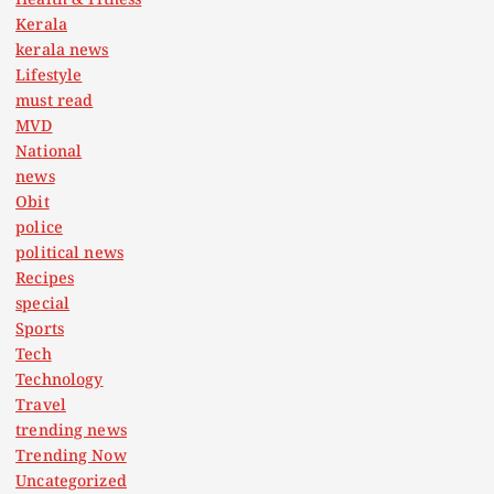
Health & Fitness
Kerala
kerala news
Lifestyle
must read
MVD
National
news
Obit
police
political news
Recipes
special
Sports
Tech
Technology
Travel
trending news
Trending Now
Uncategorized