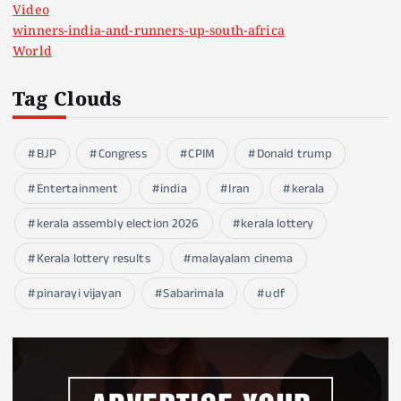
Video
winners-india-and-runners-up-south-africa
World
Tag Clouds
BJP
Congress
CPIM
Donald trump
Entertainment
india
Iran
kerala
kerala assembly election 2026
kerala lottery
Kerala lottery results
malayalam cinema
pinarayi vijayan
Sabarimala
udf