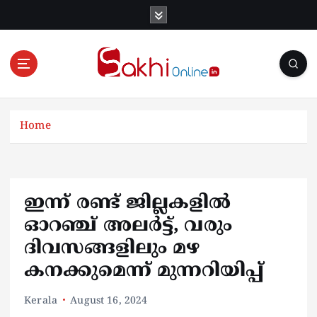
S
k
i
p
t
o
Online News Portal
c
o
Home
n
t
e
n
ഇന്ന് രണ്ട് ജില്ലകളിൽ
t
ഓറഞ്ച് അലർട്ട്, വരും
ദിവസങ്ങളിലും മഴ
കനക്കുമെന്ന് മുന്നറിയിപ്പ്
Kerala
August 16, 2024