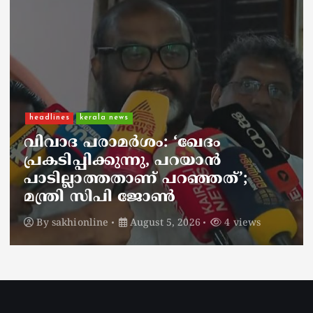
Kerala
kerala news
റെയ്ഡ് കഴിഞ്ഞ് മടങ്ങിയ ഇ ഡി
ഉദ്യോഗസ്ഥരെ ആക്രമിച്ച കേസ്; 4
സിപിഐഎം പ്രവർത്തകർക്ക്
കൂടി ജാമ്യം
By
sakhionline
August 4, 2026
4 views