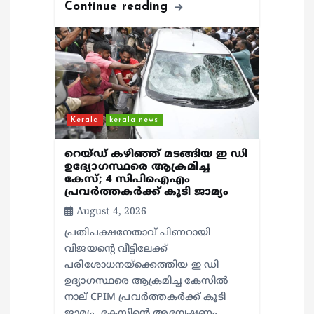
Continue reading
Kerala
kerala news
റെയ്ഡ് കഴിഞ്ഞ് മടങ്ങിയ ഇ ഡി
ഉദ്യോഗസ്ഥരെ ആക്രമിച്ച
കേസ്; 4 സിപിഐഎം
പ്രവർത്തകർക്ക് കൂടി ജാമ്യം
August 4, 2026
പ്രതിപക്ഷനേതാവ് പിണറായി
വിജയന്റെ വീട്ടിലേക്ക്
പരിശോധനയ്ക്കെത്തിയ ഇ ഡി
ഉദ്യാഗസ്ഥരെ ആക്രമിച്ച കേസിൽ
നാല് CPIM പ്രവർത്തകർക്ക് കൂടി
ജാമ്യം. കേസിന്റെ അന്വേഷണം