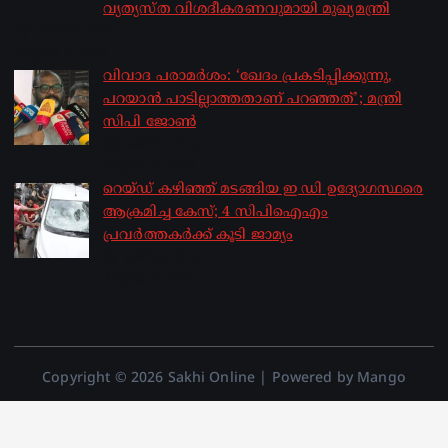
വ്യത്യസ്ത വിശദീകരണവുമായി മുഖ്യമന്ത്രി
by sakhionline
August 5, 2026
വിവാദ പരാമർശം: ‘ഖേദം പ്രകടിപ്പിക്കുന്നു,
പറയാൻ പാടില്ലാത്തതാണ് പറഞ്ഞത്’; മന്ത്രി
സിപി ജോൺ
by sakhionline
August 5, 2026
റെയ്ഡ് കഴിഞ്ഞ് മടങ്ങിയ ഇ ഡി ഉദ്യോഗസ്ഥരെ
ആക്രമിച്ച കേസ്; 4 സിപിഐഎം
പ്രവർത്തകർക്ക് കൂടി ജാമ്യം
by sakhionline
August 4, 2026
Copyright © 2026 Sakhi Online | Powered by Mango