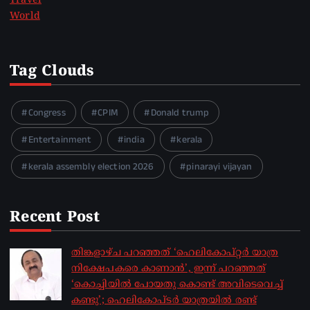
Travel
World
Tag Clouds
Congress
CPIM
Donald trump
Entertainment
india
kerala
kerala assembly election 2026
pinarayi vijayan
Recent Post
തിങ്കളാഴ്ച പറഞ്ഞത് ‘ഹെലികോപ്റ്റർ യാത്ര
നിക്ഷേപകരെ കാണാൻ’, ഇന്ന് പറഞ്ഞത്
‘കൊച്ചിയിൽ പോയതു കൊണ്ട് അവിടെവെച്ച്
കണ്ടു’; ഹെലികോപ്ടർ യാത്രയിൽ രണ്ട്