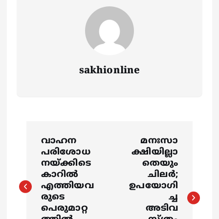
sakhionline
P
വാഹന
മനഃസാ
o
പരിശോധ
ക്ഷിയില്ലാ
നയ്ക്കിടെ
തെയും
s
കാറില്‍
ചിലർ;
എത്തിയവ
ഉപയോഗി
രുടെ
ച്ച
t
പെരുമാറ്റ
അടിവ